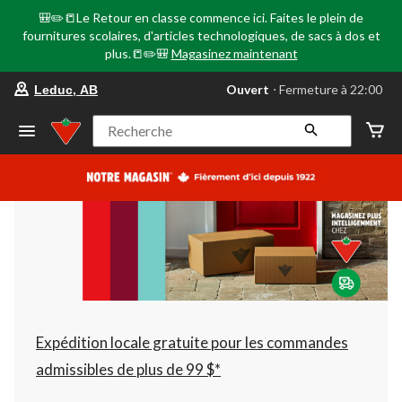
🎒✏️📒Le Retour en classe commence ici. Faites le plein de
fournitures scolaires, d'articles technologiques, de sacs à dos et
plus.📒✏️🎒
Magasinez maintenant
votre
Ouvert
⋅ Fermeture à 22:00
Leduc, AB
magasin
préféré
est
Recherche
Leduc,
AB,
courament
Ouvert,
Fermeture
à
à
22:00
cliquer
pour
changer
Expédition locale gratuite pour les commandes
admissibles de plus de 99 $*