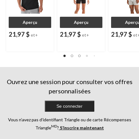
Aperçu
Aperçu
Aperç
21,97 $
21,97 $
21,97 $
et+
et+
et
Ouvrez une session pour consulter vos offres
personnalisées
Se connecter
Vous n’avez pas d’identifiant Triangle ou de carte Récompenses
MD
Triangle
?
S’inscrire maintenant