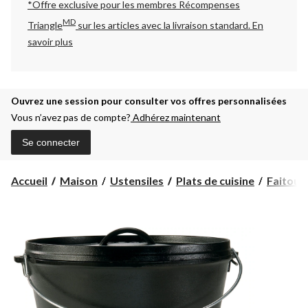
*Offre exclusive pour les membres Récompenses
MD
Triangle
sur les articles avec la livraison standard.
En
savoir plus
Ouvrez une session pour consulter vos offres personnalisées
Vous n’avez pas de compte?
Adhérez maintenant
Se connecter
Accueil
Maison
Ustensiles
Plats de cuisine
Faitouts