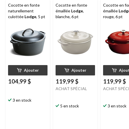
Cocotte en fonte
Cocotte en fonte
Cocotte en fo
naturellement
émaillée
Lodge
,
émaillée
Lodg
culottée
Lodge
, 5 pt
blanche, 6 pt
rouge, 6 pt
Ajouter
Ajouter
Ajou
104,99 $
119,99 $
119,99 $
ACHAT SPÉCIAL
ACHAT SPÉC
3 en stock
5 en stock
3 en stock