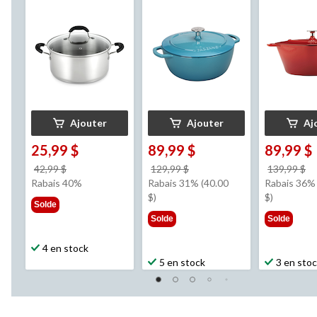
vaisselle, 5 pintes
pintes
Ajouter
Ajouter
Aj
25,99 $
89,99 $
89,99 $
prix
prix
pr
42,99 $
129,99 $
139,99 $
était
était
ét
Rabais 40%
Rabais 31% (40.00
Rabais 36% 
42,99 $
129,99 $
1
$)
$)
Solde
Solde
Solde
4 en stock
5 en stock
3 en sto