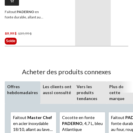
Faitout
PADERNO
en
fonte durable, allant au
four, rouge, 6,5 pintes
Prix
89,99 $
139,99 $
Était
Solde
139,99 $
Acheter des produits connexes
Offres
Les clients ont
Vers les
Plus de
hebdomadaires
aussi consulté
produits
cette
tendances
marque
Faitout
Master Chef
Cocotte en fonte
Faitout
PA
en acier inoxydable
PADERNO
, 4,7 L, bleu
fonte durabl
18/10, allant au lave-
Atlantique
au four, rou