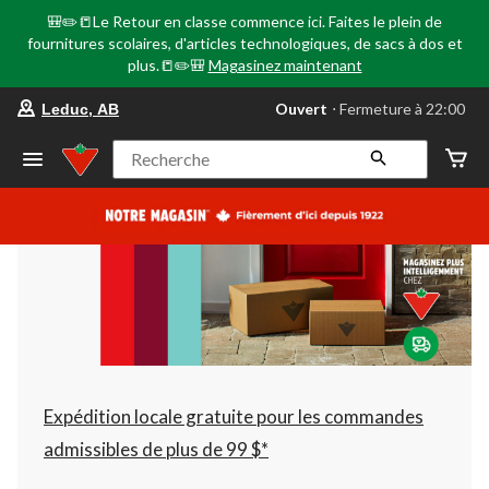
🎒✏️📒Le Retour en classe commence ici. Faites le plein de
fournitures scolaires, d'articles technologiques, de sacs à dos et
plus.📒✏️🎒
Magasinez maintenant
votre
Ouvert
⋅ Fermeture à 22:00
Leduc, AB
magasin
préféré
est
Recherche
Leduc,
AB,
courament
Ouvert,
Fermeture
à
à
22:00
cliquer
pour
changer
Expédition locale gratuite pour les commandes
admissibles de plus de 99 $*