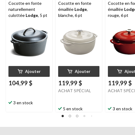
Cocotte en fonte
Cocotte en fonte
Cocotte en fo
naturellement
émaillée
Lodge
,
émaillée
Lodg
culottée
Lodge
, 5 pt
blanche, 6 pt
rouge, 6 pt
Ajouter
Ajouter
Ajou
104,99 $
119,99 $
119,99 $
ACHAT SPÉCIAL
ACHAT SPÉC
3 en stock
5 en stock
3 en stock