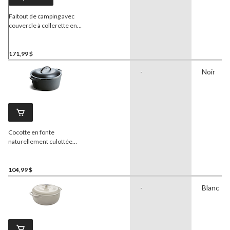
Faitout de camping avec
couvercle à collerette en
fer Logic, 12 po, 8 pintes
171,99 $
-
Noir
Cocotte en fonte
naturellement culottée
Lodge
, 5 pt
104,99 $
-
Blanc