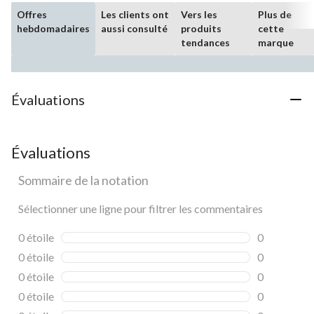
Offres
Les clients ont
Vers les
Plus de
hebdomadaires
aussi consulté
produits
cette
tendances
marque
Évaluations
Évaluations
Sommaire de la notation
Sélectionner une ligne pour filtrer les commentaires
0 étoile
étoiles
0
0 commentai
0 étoile
étoiles
0
0 commentai
0 étoile
étoiles
0
0 commentai
0 étoile
étoiles
0
0 commentai