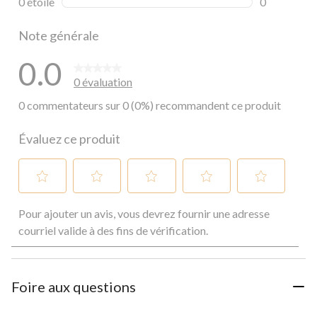
0 étoile
étoiles
0
0 commentai
Note générale
0.0
0 évaluation
0 commentateurs sur 0 (0%) recommandent ce produit
Évaluez ce produit
Sélectionnez
Sélectionnez
Sélectionnez
Sélectionnez
Sélectionnez
Pour ajouter un avis, vous devrez fournir une adresse
pour
pour
pour
pour
pour
évaluer
évaluer
évaluer
évaluer
évaluer
courriel valide à des fins de vérification.
l'article
l'article
l'article
l'article
l'article
à
à
à
à
à
1
2
3
4
5
étoile.
étoiles.
étoiles.
étoiles.
étoiles.
Foire aux questions
Cette
Cette
Cette
Cette
Cette
action
action
action
action
action