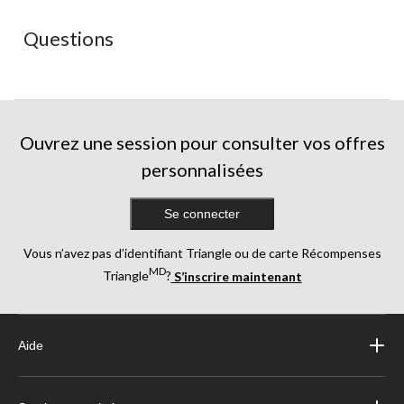
ouvrira
ouvrira
ouvrira
ouvrira
ouvrira
le
le
le
le
le
Questions
formulaire
formulaire
formulaire
formulaire
formulaire
de
de
de
de
de
soumission.
soumission.
soumission.
soumission.
soumission.
Ouvrez une session pour consulter vos offres
personnalisées
Se connecter
Vous n’avez pas d’identifiant Triangle ou de carte Récompenses
MD
Triangle
?
S’inscrire maintenant
Aide