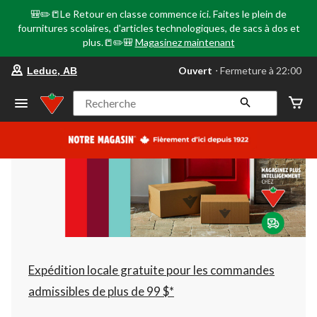
🎒✏️📒Le Retour en classe commence ici. Faites le plein de
fournitures scolaires, d'articles technologiques, de sacs à dos et
plus.📒✏️🎒
Magasinez maintenant
votre
Ouvert
⋅ Fermeture à 22:00
Leduc, AB
magasin
préféré
est
Recherche
Leduc,
AB,
courament
Ouvert,
Fermeture
à
à
22:00
cliquer
pour
changer
Expédition locale gratuite pour les commandes
admissibles de plus de 99 $*