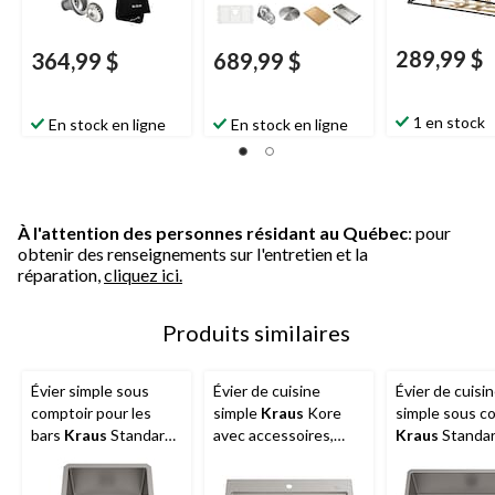
289,99 $
364,99 $
689,99 $
1 en stock
En stock en ligne
En stock en ligne
À l'attention des personnes résidant au Québec
: pour
obtenir des renseignements sur l'entretien et la
réparation,
cliquez ici.
Produits similaires
Évier simple sous
Évier de cuisine
Évier de cuisi
comptoir pour les
simple
Kraus
Kore
simple sous c
bars
Kraus
Standard
avec accessoires,
Kraus
Standa
PRO, 17 x 17 x 11 po,
sur/sous comptoir, 32
32 x 19 x 10 po
acier inoxydable
x 21 x 9 po, acier
inoxydable