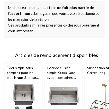
Malheureusement, cet article
ne fait plus partie de
l
’assortiment
du magasin que vous avez sélectionné et
les magasins de la région.
Ces produits similaires présentés ci-dessous pourraient
vous intéresser.
Articles de remplacement disponibles
Évier simple sous
Évier de cuisine
Suspension
A
comptoir pour les
simple
Kraus
Kore
Carter Long
bars
Kraus
Standard
avec accessoires,
PRO, 17 x 17 x 11 po,
sur/sous comptoir, 32
acier inoxydable
x 21 x 9 po, acier
inoxydable