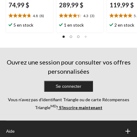
74,99 $
289,99 $
119,99 $
4.8
(8)
4.3
(3)
5
4.8
4.3
5.0
étoile(s)
étoile(s)
étoile(s)
5 en stock
1 en stock
2 en stock
sur
sur
sur
5.
5.
5.
8
3
1
évaluations
évaluations
évaluation
Ouvrez une session pour consulter vos offres
personnalisées
Se connecter
Vous n’avez pas d’identifiant Triangle ou de carte Récompenses
MD
Triangle
?
S’inscrire maintenant
Aide