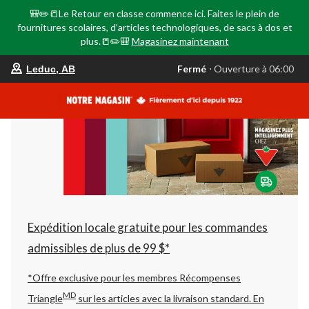
🎒✏️📒Le Retour en classe commence ici. Faites le plein de
fournitures scolaires, d'articles technologiques, de sacs à dos et
plus.📒✏️🎒
Magasinez maintenant
votre
Fermé
⋅ Ouverture à 06:00
Leduc, AB
magasin
préféré
est
Leduc,
AB,
courament
Fermé,
Ouverture
à
à
06:00
cliquer
pour
changer
Expédition locale gratuite pour les commandes
admissibles de plus de 99 $*
*Offre exclusive pour les membres Récompenses
MD
Triangle
sur les articles avec la livraison standard.
En