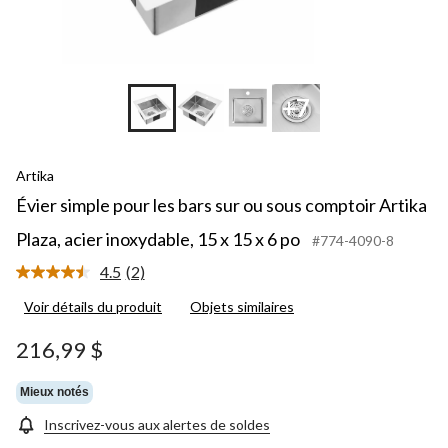
+7
Artika
Évier simple pour les bars sur ou sous comptoir Artika
Plaza, acier inoxydable, 15 x 15 x 6 po
#774-4090-8
4.5
(2)
Lire
les
Voir détails du produit
Objets similaires
2
commentaires.
Lien
216,99 $
vers
la
même
Mieux notés
page.
Inscrivez-vous aux alertes de soldes