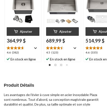
inoxydable
Ajouter
Ajouter
Ajou
364,99 $
689,99 $
514,99 $
4.6
4.5
4.6
4.6
(382)
4.5
(123)
4.6
(335)
étoile(s)
étoile(s)
étoile(s)
En stock en ligne
En stock en ligne
En stock en
sur
sur
sur
5.
5.
5.
382
123
335
évaluations
évaluations
évaluations
Produit Détails
Les avantages de l'évier à cuve simple en acier inoxydable Plaza
sont nombreux. Tout d'abord, sa conception magistrale garantit
durabilité et qualité. De plus, sa taille optimale et son style