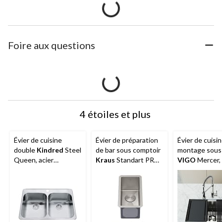
Foire aux questions
4 étoiles et plus
Évier de cuisine
Évier de préparation
Évier de cuisin
double
Kindred
Steel
de bar sous comptoir
montage sous
Queen, acier
Kraus
Standart PRO,
VIGO
Mercer, 
inoxydable, monté sur
acier inoxydable,
inoxydable, 33
comptoir, 23 x 34 x
calibre 16, 10 po
7 po