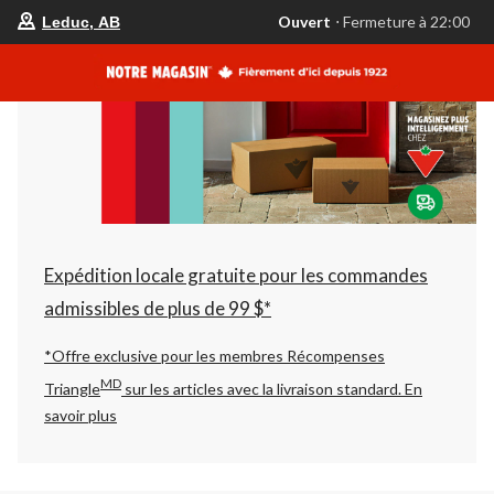
votre
Ouvert
⋅ Fermeture à 22:00
Leduc, AB
magasin
préféré
est
Leduc,
AB,
courament
Ouvert,
Fermeture
à
à
22:00
cliquer
pour
changer
Expédition locale gratuite pour les commandes
admissibles de plus de 99 $*
*Offre exclusive pour les membres Récompenses
MD
Triangle
sur les articles avec la livraison standard.
En
savoir plus