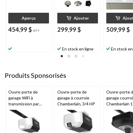
Aperçu
Ajouter
Ajou
454,99 $
299,99 $
509,99 $
et+
En stock en ligne
En stock en
Produits Sponsorisés
Ouvre-porte de
Ouvre-porte de
Ouvre-porte 
garage WiFi à
garage à courroie
garage courro
transmission par
Chamberlain, 3/4 HP
Chamberlain 
chaîne de 1/2 HP
avec caméra et
Chamberlain