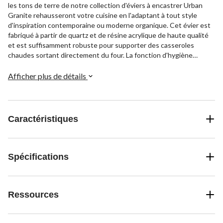
les tons de terre de notre collection d'éviers à encastrer Urban
Granite rehausseront votre cuisine en l'adaptant à tout style
d'inspiration contemporaine ou moderne organique. Cet évier est
fabriqué à partir de quartz et de résine acrylique de haute qualité
et est suffisamment robuste pour supporter des casseroles
chaudes sortant directement du four. La fonction d'hygiène
Sanitized MD protège votre évier des bactéries responsables des
mauvaises odeurs et réduit le temps de nettoyage. Un rail
Afficher plus de détails
d'accessoires intégré vous permet de faire glisser des accessoires
personnalisés sur l'évier pour une préparation des aliments et un
nettoyage efficaces. Accessoires personnalisés vendus
séparément
Caractéristiques
Spécifications
Ressources