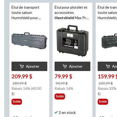
Étui de transport
Étui pour pistolet et
Étui de tra
toute saison
accessoires
toute saiso
Huntshield pour
Huntshield
Max Pro,
Huntshield
carabine double, 52
grand
fusil/carabi
po, vert
vert
Ajouter
Ajouter
Aj
209,99 $
79,99 $
159,99 
prix
prix
pr
249,99 $
94,99 $
239,99 $
était
était
ét
Rabais 16% (40.00
Rabais 16%
Rabais 33% 
249,99 $
94,99 $
2
$)
$)
Solde
Solde
Solde
2 en stock