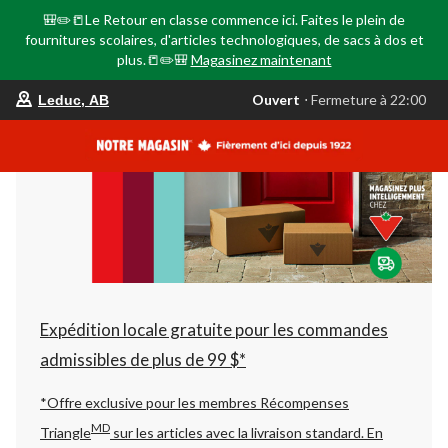
🎒✏️📒Le Retour en classe commence ici. Faites le plein de
fournitures scolaires, d'articles technologiques, de sacs à dos et
plus.📒✏️🎒
Magasinez maintenant
votre
Ouvert
⋅ Fermeture à 22:00
Leduc, AB
magasin
préféré
est
Leduc,
AB,
courament
Ouvert,
Fermeture
à
à
22:00
cliquer
pour
changer
Expédition locale gratuite pour les commandes
admissibles de plus de 99 $*
*Offre exclusive pour les membres Récompenses
MD
Triangle
sur les articles avec la livraison standard.
En