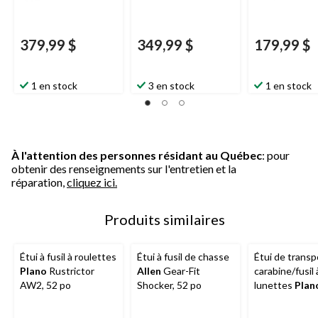
379,99 $
349,99 $
179,99 $
1 en stock
3 en stock
1 en stock
À l'attention des personnes résidant au Québec
: pour
obtenir des renseignements sur l'entretien et la
réparation,
cliquez ici.
Produits similaires
Étui à fusil à roulettes
Étui à fusil de chasse
Étui de transp
Plano
Rustrictor
Allen
Gear-Fit
carabine/fusil 
AW2, 52 po
Shocker, 52 po
lunettes
Plan
Guard édition
spéciale avec