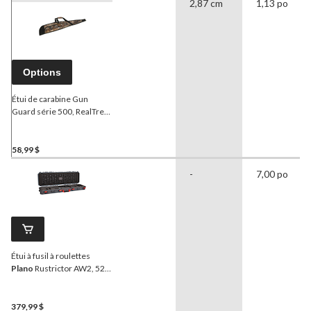
2,87 cm
1,13 po
Options
Étui de carabine Gun
Guard série 500, RealTree,
52 po
58,99 $
-
7,00 po
Étui à fusil à roulettes
Plano
Rustrictor AW2, 52
po
379,99 $