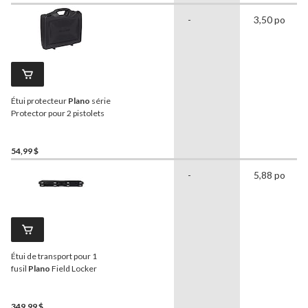
-
3,50 po
Étui protecteur
Plano
série
Protector pour 2 pistolets
54,99 $
-
5,88 po
Étui de transport pour 1
fusil
Plano
Field Locker
349,99 $