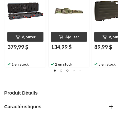
pour accessoi
Ajouter
Ajouter
Ajou
379,99 $
134,99 $
89,99 $
1 en stock
2 en stock
5 en stock
Produit Détails
Caractéristiques