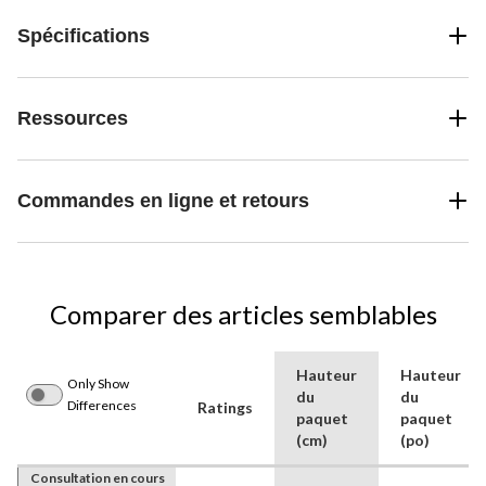
Spécifications
Ressources
Commandes en ligne et retours
Comparer des articles semblables
Hauteur
Hauteur
Only Show
du
du
Differences
Ratings
paquet
paquet
(cm)
(po)
Consultation en cours