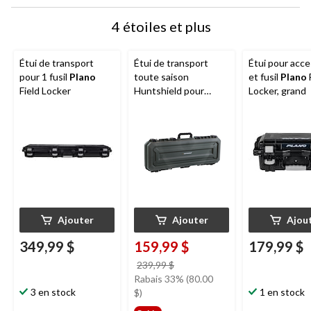
4 étoiles et plus
Étui de transport
Étui de transport
Étui pour acce
pour 1 fusil
Plano
toute saison
et fusil
Plano
Field Locker
Huntshield pour
Locker, grand
fusil/carabine, 42 po,
vert
Ajouter
Ajouter
Ajou
349,99 $
159,99 $
179,99 $
prix
239,99 $
était
Rabais 33% (80.00
3 en stock
239,99 $
1 en stock
$)