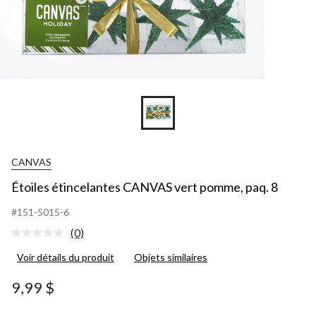
CANVAS
Étoiles étincelantes CANVAS vert pomme, paq. 8
#151-5015-6
(0)
Aucune
cote
Voir détails du produit
Objets similaires
pour
ce
produit.
9,99 $
Lien
vers