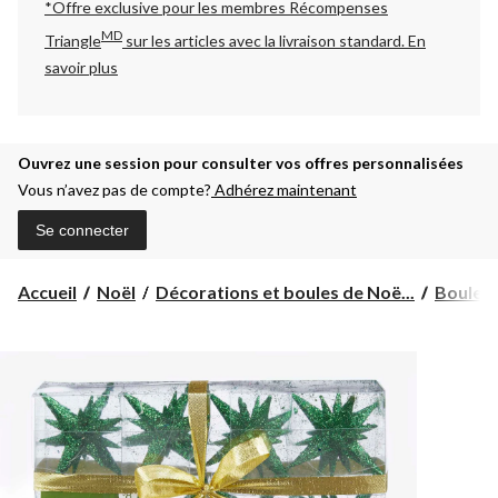
*Offre exclusive pour les membres Récompenses
MD
Triangle
sur les articles avec la livraison standard.
En
savoir plus
Ouvrez une session pour consulter vos offres personnalisées
Vous n’avez pas de compte?
Adhérez maintenant
Se connecter
Accueil
Noël
Décorations et boules de Noë...
Boules 