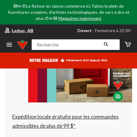
🎒✏️📒Le Retour en classe commence ici. Faites le plein de
fournitures scolaires, d'articles technologiques, de sacs à dos et
plus.📒✏️🎒
Magasinez maintenant
votre
Ouvert
⋅ Fermeture à 22:00
Leduc, AB
magasin
préféré
est
Recherche
Leduc,
AB,
courament
Ouvert,
Fermeture
à
à
22:00
cliquer
pour
changer
Expédition locale gratuite pour les commandes
admissibles de plus de 99 $*