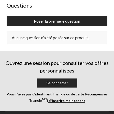
ouvrira
ouvrira
ouvrira
ouvrira
ouvrira
Aucune question n'a été posée sur ce produit.
Questions
le
le
le
le
le
formulaire
formulaire
formulaire
formulaire
formulaire
de
de
de
de
de
Poser la première question
soumission.
soumission.
soumission.
soumission.
soumission.
Aucune question n'a été posée sur ce produit.
Ouvrez une session pour consulter vos offres
personnalisées
Se connecter
Vous n’avez pas d’identifiant Triangle ou de carte Récompenses
MD
Triangle
?
S’inscrire maintenant