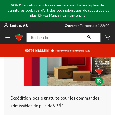
🎒✏️📒Le Retour en classe commence ici. Faites le plein de
fournitures scolaires, d'articles technologiques, de sacs à dos et
plus.📒✏️🎒
Magasinez maintenant
votre
Ouvert
⋅ Fermeture à 22:00
Leduc, AB
magasin
préféré
est
Recherche
Leduc,
AB,
courament
Ouvert,
Fermeture
à
à
22:00
cliquer
pour
changer
Expédition locale gratuite pour les commandes
admissibles de plus de 99 $*