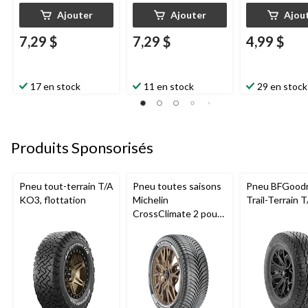
Ajouter
Ajouter
Ajou
7,29 $
7,29 $
4,99 $
17 en stock
11 en stock
29 en stock
Produits Sponsorisés
Pneu tout-terrain T/A
Pneu toutes saisons
Pneu BFGoodr
KO3, flottation
Michelin
Trail-Terrain 
CrossClimate 2 pour
véhicules de tourisme
et multisegments