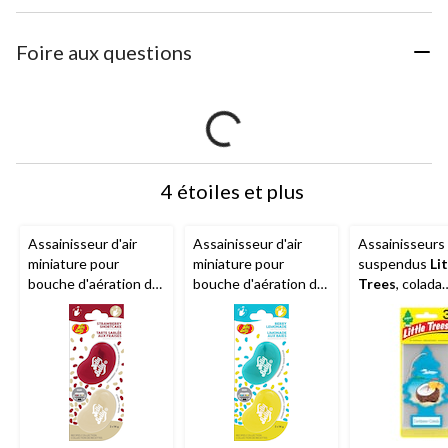
Foire aux questions
4 étoiles et plus
Assainisseur d'air
Assainisseur d'air
Assainisseurs 
miniature pour
miniature pour
suspendus
Li
bouche d'aération de
bouche d'aération de
Trees
, colada
véhicule
Jelly Belly
véhicule
Jelly Belly
caribéen, paq.
Duo, Strawberry
Duo, Blueberry
Shortcake, paq. 2
Lemonade, paq. 2