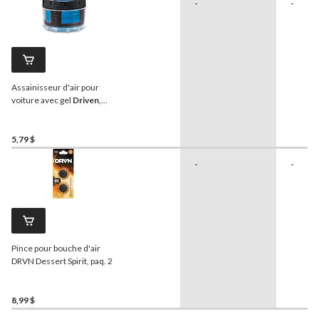
-
-
Assainisseur d'air pour
voiture avec gel
Driven
,
Titanium Rain
5,79 $
-
-
Pince pour bouche d'air
DRVN Dessert Spirit, paq. 2
8,99 $