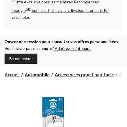
*Offre exclusive pour les membres Récompenses
MD
Triangle
sur les articles avec la livraison standard.
En
savoir plus
Ouvrez une session pour consulter vos offres personnalisées
Vous n’avez pas de compte?
Adhérez maintenant
Se connecter
Accueil
Automobile
Accessoires pour l'habitacle
Assa