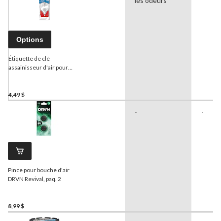
les odeurs
Options
Étiquette de clé
assainisseur d'air pour
Coccinelle Volkswagen
Classic
4,49 $
-
-
Pince pour bouche d'air
DRVN Revival, paq. 2
8,99 $