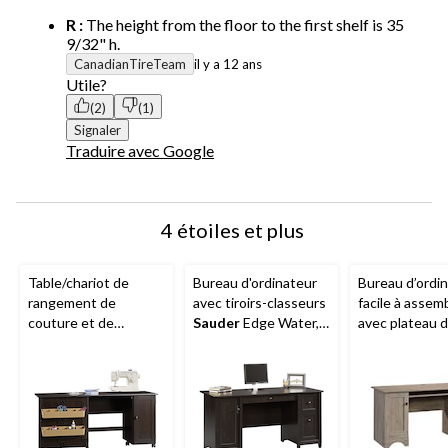
R :
The height from the floor to the first shelf is 35
9/32" h.
CanadianTireTeam
il y a 12 ans
Utile?
(2)
(1)
Signaler
Traduire avec Google
4 étoiles et plus
Table/chariot de
Bureau d'ordinateur
Bureau d’ordi
rangement de
avec tiroirs-classeurs
facile à assem
couture et de
Sauder
Edge Water,
avec plateau 
bricolage pliante avec
fini noir Estate
clavier couliss
roulettes
Sauder
verrouillables
Sauder
,
fini cannelle-cerisier