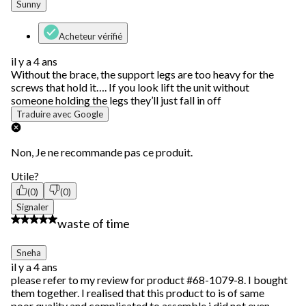
Sunny
Acheteur vérifié
il y a 4 ans
Without the brace, the support legs are too heavy for the
screws that hold it…. If you look lift the unit without
someone holding the legs they’ll just fall in off
Traduire avec Google
Non, Je ne recommande pas ce produit.
Utile?
(0)
(0)
Signaler
1 étoile(s) sur 5.
waste of time
Sneha
il y a 4 ans
please refer to my review for product #68-1079-8. I bought
them together. I realised that this product to is of same
poor quality and complicated to assemble.i did not even