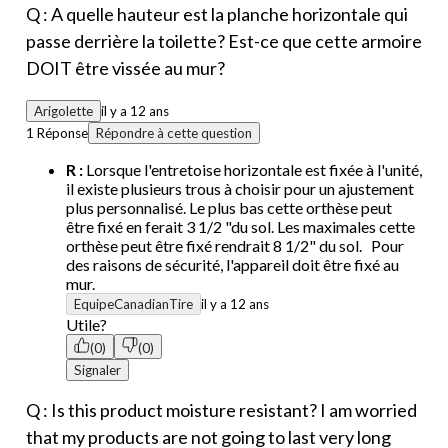
Q : A quelle hauteur est la planche horizontale qui
passe derrière la toilette? Est-ce que cette armoire
DOIT être vissée au mur?
Arigolette
il y a 12 ans
1 Réponse
Répondre à cette question
R :
Lorsque l'entretoise horizontale est fixée à l'unité,
il existe plusieurs trous à choisir pour un ajustement
plus personnalisé. Le plus bas cette orthèse peut
être fixé en ferait 3 1/2 "du sol. Les maximales cette
orthèse peut être fixé rendrait 8 1/2" du sol. Pour
des raisons de sécurité, l'appareil doit être fixé au
mur.
EquipeCanadianTire
il y a 12 ans
Utile?
(0)
(0)
Signaler
Q : Is this product moisture resistant? I am worried
that my products are not going to last very long