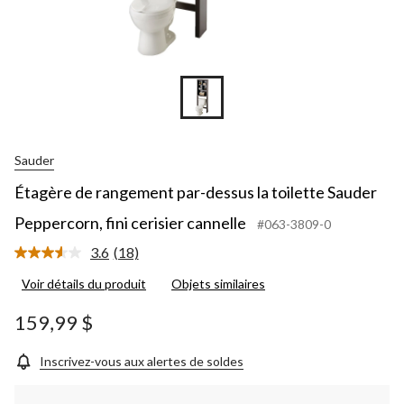
Sauder
Étagère de rangement par-dessus la toilette Sauder
Peppercorn, fini cerisier cannelle
#063-3809-0
3.6
(18)
Lire
les
Voir détails du produit
Objets similaires
18
commentaires.
Lien
159,99 $
vers
la
même
Inscrivez-vous aux alertes de soldes
page.