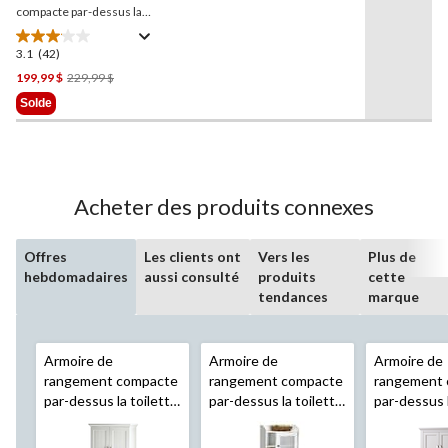
page.
compacte par-dessus la
toilette à 2 portes
For
Living
Lakeville, espresso
3.1
(42)
3.1
étoile(s)
Prix
199,99 $
229,99 $
sur
Était
Solde
5.
229,99 $
42
évaluations
Acheter des produits connexes
Offres
Les clients ont
Vers les
Plus de
hebdomadaires
aussi consulté
produits
cette
tendances
marque
Armoire de
Armoire de
Armoire de
rangement compacte
rangement compacte
rangement
par-dessus la toilette
par-dessus la toilette
par-dessus l
à 2 portes
For Living
à 1 porte
Sauder
à 2 portes
Brookfield, blanc
Caraway, blanc doux
Elena, gris