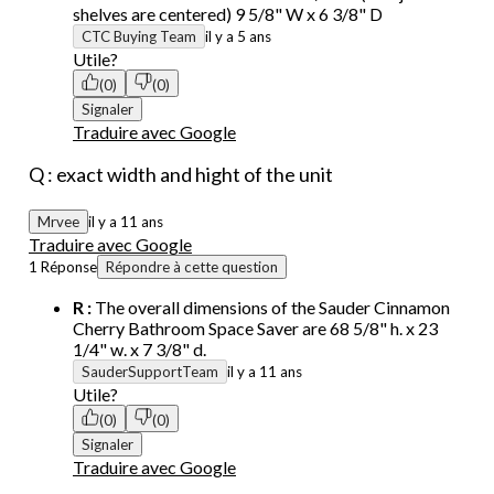
shelves are centered) 9 5/8" W x 6 3/8" D
CTC Buying Team
il y a 5 ans
Utile?
(0)
(0)
Signaler
Traduire avec Google
Q : exact width and hight of the unit
Mrvee
il y a 11 ans
Traduire avec Google
1 Réponse
Répondre à cette question
R :
The overall dimensions of the Sauder Cinnamon
Cherry Bathroom Space Saver are 68 5/8" h. x 23
1/4" w. x 7 3/8" d.
SauderSupportTeam
il y a 11 ans
Utile?
(0)
(0)
Signaler
Traduire avec Google