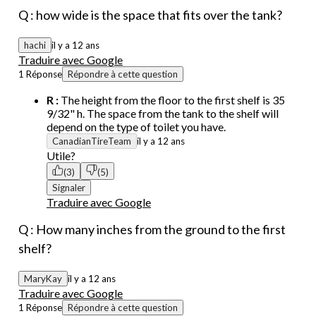
Q : how wide is the space that fits over the tank?
hachi
il y a 12 ans
Traduire avec Google
1 Réponse
Répondre à cette question
R :
The height from the floor to the first shelf is 35
9/32" h. The space from the tank to the shelf will
depend on the type of toilet you have.
CanadianTireTeam
il y a 12 ans
Utile?
(3)
(5)
Signaler
Traduire avec Google
Q : How many inches from the ground to the first
shelf?
MaryKay
il y a 12 ans
Traduire avec Google
1 Réponse
Répondre à cette question