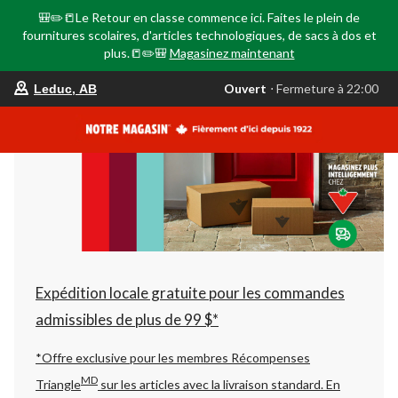
🎒✏️📒Le Retour en classe commence ici. Faites le plein de
fournitures scolaires, d'articles technologiques, de sacs à dos et
plus.📒✏️🎒
Magasinez maintenant
votre
Ouvert
⋅ Fermeture à 22:00
Leduc, AB
magasin
préféré
est
Leduc,
AB,
courament
Ouvert,
Fermeture
à
à
22:00
cliquer
pour
changer
Expédition locale gratuite pour les commandes
admissibles de plus de 99 $*
*Offre exclusive pour les membres Récompenses
MD
Triangle
sur les articles avec la livraison standard.
En