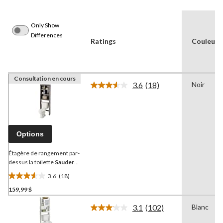
Only Show
Differences
Ratings
Couleur
Consultation en cours
3.6
(18)
Noir
Lire
les
18
commentaires.
Lien
vers
Options
la
même
page.
Étagère de rangement par-
dessus la toilette
Sauder
Peppercorn, fini cerisier
3.6
(18)
cannelle
3.6
159,99 $
étoile(s)
sur
3.1
(102)
Blanc
5.
Lire
les
18