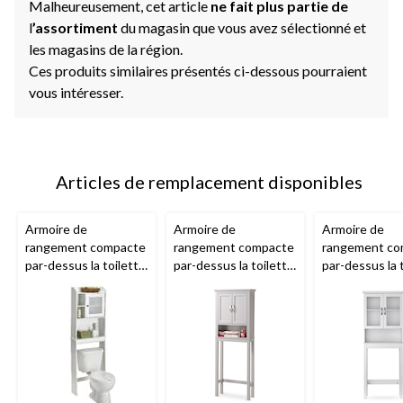
Malheureusement, cet article
ne fait plus partie de
l
’assortiment
du magasin que vous avez sélectionné et
les magasins de la région.
Ces produits similaires présentés ci-dessous pourraient
vous intéresser.
Articles de remplacement disponibles
Armoire de
Armoire de
Armoire de
rangement compacte
rangement compacte
rangement co
par-dessus la toilette
par-dessus la toilette
par-dessus la 
à 1 porte
Sauder
à 2 portes
CANVAS
à 2 portes
For
Caraway, blanc doux
Elena, gris
Beacon Hill, bl