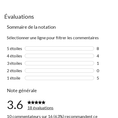
Évaluations
Sommaire de la notation
Sélectionner une ligne pour filtrer les commentaires
5 étoiles
étoiles
8
8 commentai
4 étoiles
étoiles
4
4 commentai
3 étoiles
étoiles
1
1 commentai
2 étoiles
étoiles
0
0 commentai
1 étoile
étoiles
5
5 commentai
Note générale
3.6
18 évaluations
10 commentateurs sur 16 (63%) recommandent ce