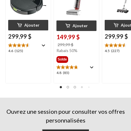
Ajouter
Ajou
Ajouter
299,99 $
299,99 $
149,99 $
prix
299,99 $
était
Rabais 50%
4.6
4.5
4.6
(125)
4.5
(227)
299,99 $
étoile(s)
étoile(s)
Solde
sur
sur
5.
5.
4.8
4.8
(85)
125
227
étoile(s)
évaluations
évaluations
sur
5.
85
évaluations
Ouvrez une session pour consulter vos offres
personnalisées