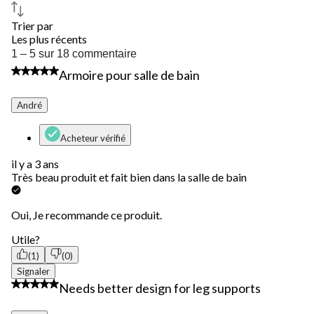
Trier par
Les plus récents
1
1 – 5 sur 18 commentaire
à
5 étoile(s) sur 5.
Armoire pour salle de bain
5
sur
18
André
commentaire.
Acheteur vérifié
il y a 3 ans
Très beau produit et fait bien dans la salle de bain
Oui, Je recommande ce produit.
Utile?
(1)
(0)
Signaler
1 étoile(s) sur 5.
Needs better design for leg supports