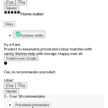
(0)
(0)
Signaler
5 étoile(s) sur 5.
Home maker
Mary
Acheteur vérifié
il y a 4 ans
Product is reasonably priced and colour matches with
vanity. Shelves help with storage. Happy over all.
Traduire avec Google
Oui, Je recommande ce produit.
Utile?
(0)
(0)
Signaler
1 – 5 sur 18 commentaire
Précédentcommentaire