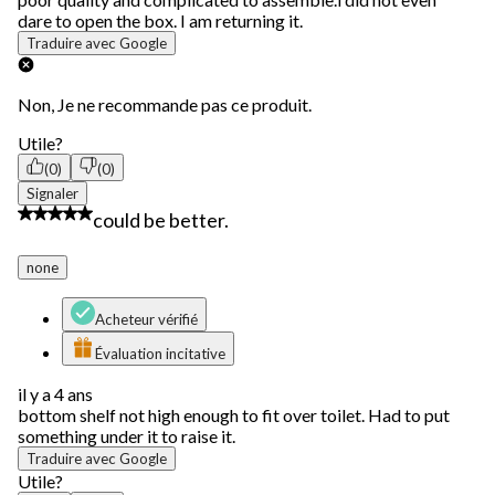
dare to open the box. I am returning it.
Traduire avec Google
Non, Je ne recommande pas ce produit.
Utile?
(0)
(0)
Signaler
4 étoile(s) sur 5.
could be better.
none
Acheteur vérifié
Évaluation incitative
il y a 4 ans
bottom shelf not high enough to fit over toilet. Had to put
something under it to raise it.
Traduire avec Google
Utile?