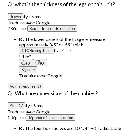
Q : what is the thickness of the legs on this unit?
Brown
il y a 5 ans
Traduire avec Google
2 Réponses
Répondre à cette question
R :
The lower panels of the Etagere measure
approximately 3/5" or .59" thick.
CTC Buying Team
il y a 4 ans
Utile?
(0)
(0)
Signaler
Traduire avec Google
Voir la réponse (1)
Q : What are dimensions of the cubbies?
Alice47
il y a 5 ans
Traduire avec Google
1 Réponse
Répondre à cette question
R :
The four box shelves are 10 1/4" H (if adjustable