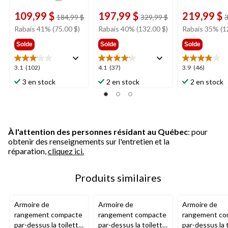
109,99 $
197,99 $
219,99 $
prix
prix
184,99 $
329,99 $
3
était
était
Rabais 41% (75.00 $)
Rabais 40% (132.00 $)
Rabais 35% (1
184,99 $
329,99 $
Solde
Solde
Solde
3.1
4.1
3.9
3.1
(102)
4.1
(37)
3.9
(46)
étoile(s)
étoile(s)
étoile(s)
3 en stock
2 en stock
2 en stock
sur
sur
sur
5.
5.
5.
102
37
46
évaluations
évaluations
évaluations
À l'attention des personnes résidant au Québec
: pour
obtenir des renseignements sur l'entretien et la
réparation,
cliquez ici.
Produits similaires
Armoire de
Armoire de
Armoire de
rangement compacte
rangement compacte
rangement co
par-dessus la toilette
par-dessus la toilette
par-dessus la 