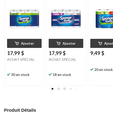
paq. 3
Ajouter
Ajouter
Ajou
17,99 $
17,99 $
9,49 $
ACHAT SPÉCIAL
ACHAT SPÉCIAL
20 en stock
30 en stock
18 en stock
Produit Détails