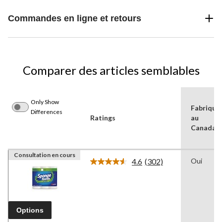
Commandes en ligne et retours
Comparer des articles semblables
Only Show
Fabriqué
Differences
Ratings
au
Canada
Consultation en cours
4.6
(302)
Oui
Lire
les
302
commentaires.
Lien
vers
Options
la
même