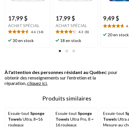
17,99 $
17,99 $
9,49 $
ACHAT SPÉCIAL
ACHAT SPÉCIAL
4
4.7
4.6
(14)
4.3
(8)
étoile(s)
4.6
4.3
20 en stock
sur
étoile(s)
étoile(s)
30 en stock
18 en stock
5.
sur
sur
14
5.
5.
évaluations
14
8
évaluations
évaluations
À l'attention des personnes résidant au Québec
: pour
obtenir des renseignements sur l'entretien et la
réparation,
cliquez ici.
Produits similaires
Essuie-tout
Sponge
Essuie-tout
Sponge
Essuie-tout
S
Towels
Ultra, 8=16
Towels
Ultra Pro, 8 =
Towels
Ultra 
rouleaux
16 rouleaux
Mesure-au-cho