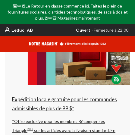
🎒✏️📒Le Retour en classe commence ici. Faites le plein de
fournitures scolaires, d'articles technologiques, de sacs à dos et
plus.📒✏️🎒
Magasinez maintenant
votre
Ouvert
⋅ Fermeture à 22:00
Leduc, AB
magasin
préféré
est
Leduc,
AB,
courament
Ouvert,
Fermeture
à
à
22:00
cliquer
pour
changer
Expédition locale gratuite pour les commandes
admissibles de plus de 99 $*
*Offre exclusive pour les membres Récompenses
MD
Triangle
sur les articles avec la livraison standard.
En