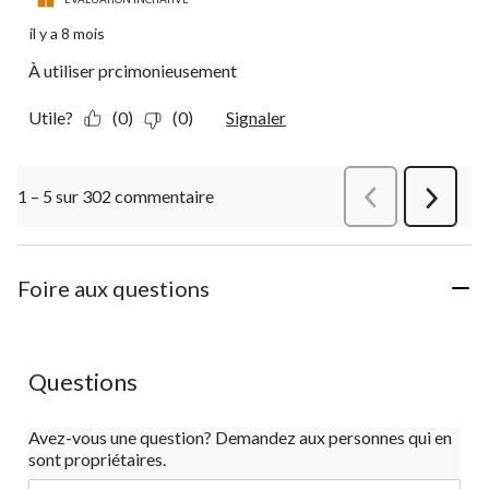
il y a 8 mois
À utiliser prcimonieusement
Utile?
(0)
(0)
Signaler
1 – 5 sur 302 commentaire
Précédentcommen
Suivant
commen
Foire aux questions
Questions
Avez-vous une question? Demandez aux personnes qui en
sont propriétaires.