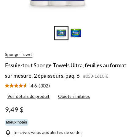
Sponge Towel
Essuie-tout Sponge Towels Ultra, feuilles au format
sur mesure, 2 épaisseurs, paq. 6
#053-1610-6
4.6
(302)
Lire
les
Voir détails du produit
Objets similaires
302
commentaires.
Lien
9,49 $
vers
la
même
Mieux notés
page.
Inscrivez-vous aux alertes de soldes