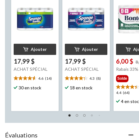
Ajouter
Ajouter
Aj
17,99 $
17,99 $
6,00 $
8
ACHAT SPÉCIAL
ACHAT SPÉCIAL
Rabais 33%
4.6
(14)
4.3
(8)
Solde
4.6
4.3
étoile(s)
étoile(s)
30 en stock
18 en stock
sur
sur
4.4
4.4
(64)
5.
5.
étoile(s)
4 en sto
14
8
sur
évaluations
évaluations
5.
64
évaluation
Évaluations