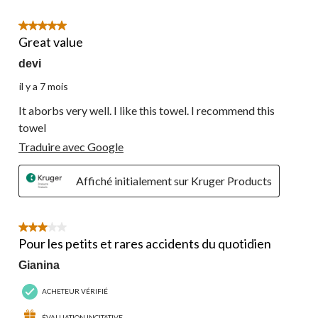
5 étoile(s) sur 5.
Great value
devi
il y a 7 mois
It aborbs very well. I like this towel. I recommend this
towel
Traduire avec Google
Affiché initialement sur Kruger Products
3 étoile(s) sur 5.
Pour les petits et rares accidents du quotidien
Gianina
ACHETEUR VÉRIFIÉ
ÉVALUATION INCITATIVE