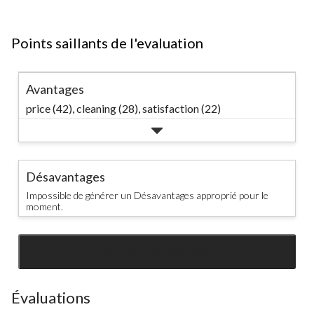
Points saillants de l'evaluation
Avantages
price (42),
cleaning (28),
satisfaction (22)
Désavantages
Impossible de générer un Désavantages approprié pour le
moment.
SEE ALL REVIEWS
Click
to
go
Évaluations
to