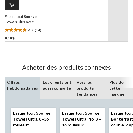
Lien
vers
la
Essuie-tout
Sponge
même
page.
Towels
Ultra avec
Mesure-au-choix, paq. 3
4.7
(14)
4.7
9,49 $
étoile(s)
sur
5.
14
évaluations
Acheter des produits connexes
Offres
Les clients ont
Vers les
Plus de
hebdomadaires
aussi consulté
produits
cette
tendances
marque
Essuie-tout
Sponge
Essuie-tout
Sponge
Essuie-tout
Towels
Ultra, 8=16
Towels
Ultra Pro, 8 =
Bonterra
r
rouleaux
16 rouleaux
double, 2 é
paq. 3