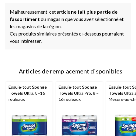
Malheureusement, cet article
ne fait plus partie de
l
’assortiment
du magasin que vous avez sélectionné et
les magasins de la région.
Ces produits similaires présentés ci-dessous pourraient
vous intéresser.
Articles de remplacement disponibles
Essuie-tout
Sponge
Essuie-tout
Sponge
Essuie-tout
S
Towels
Ultra, 8=16
Towels
Ultra Pro, 8 =
Towels
Ultra 
rouleaux
16 rouleaux
Mesure-au-cho
paq. 3