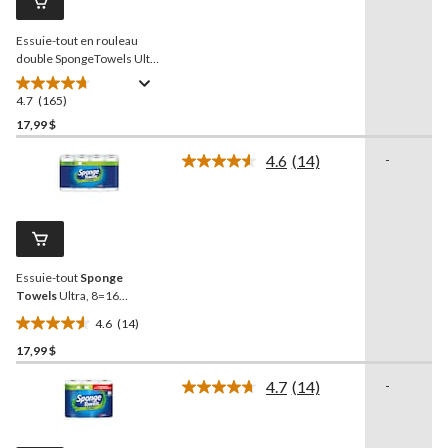
vers
la
Essuie-tout en rouleau
même
page.
double SpongeTowels Ultra
Pro, paq. 6
4.7
(165)
4.7
étoile(s)
17,99 $
sur
4.6
(14)
-
5.
Lire
165
les
14
évaluations
commentaires.
Lien
vers
la
Essuie-tout
Sponge
même
page.
Towels
Ultra, 8=16
rouleaux
4.6
(14)
4.6
17,99 $
étoile(s)
sur
4.7
(14)
-
5.
Lire
les
14
14
évaluations
commentaires.