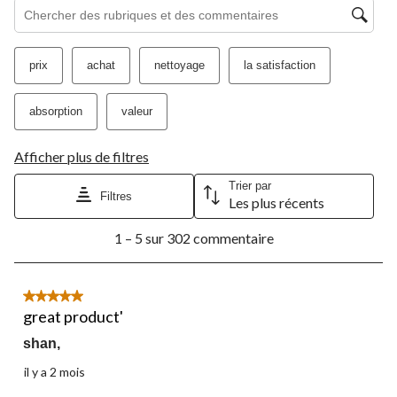
Zone de recherche de sujet et d'avis
prix
achat
nettoyage
la satisfaction
absorption
valeur
Afficher plus de filtres
Trier par
Filtres
Les plus récents
1
1 – 5 sur 302 commentaire
à
5
sur
302
5 étoile(s) sur 5.
commentaire.
great product'
shan,
il y a 2 mois