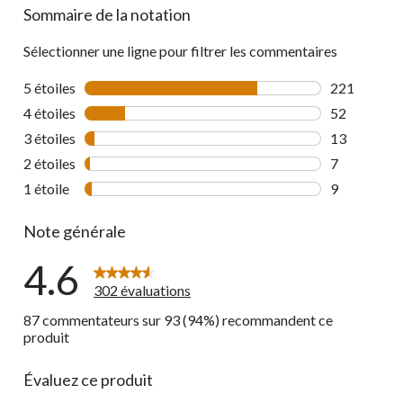
Sommaire de la notation
all
reviews
Sélectionner une ligne pour filtrer les commentaires
5 étoiles
étoiles
221
221 comment
4 étoiles
étoiles
52
52 commenta
3 étoiles
étoiles
13
13 commenta
2 étoiles
étoiles
7
7 commentai
1 étoile
étoiles
9
9 commentai
Note générale
4.6
302 évaluations
87 commentateurs sur 93 (94%) recommandent ce
produit
Évaluez ce produit