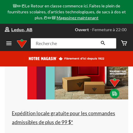
🎒✏️📒Le Retour en classe commence ici. Faites le plein de
fournitures scolaires, d'articles technologiques, de sacs à dos et
plus.📒✏️🎒
Magasinez maintenant
votre
Ouvert
⋅ Fermeture à 22:00
Leduc, AB
magasin
préféré
est
Recherche
Leduc,
AB,
courament
Ouvert,
Fermeture
à
à
22:00
cliquer
pour
changer
Expédition locale gratuite pour les commandes
admissibles de plus de 99 $*