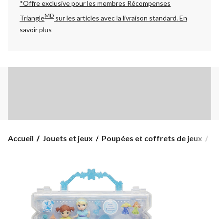
*Offre exclusive pour les membres Récompenses
MD
Triangle
sur les articles avec la livraison standard.
En
savoir plus
En
Accueil
Jouets et jeux
Poupées et coffrets de jeux
En
hi
de
po
de
La
re
de
ne