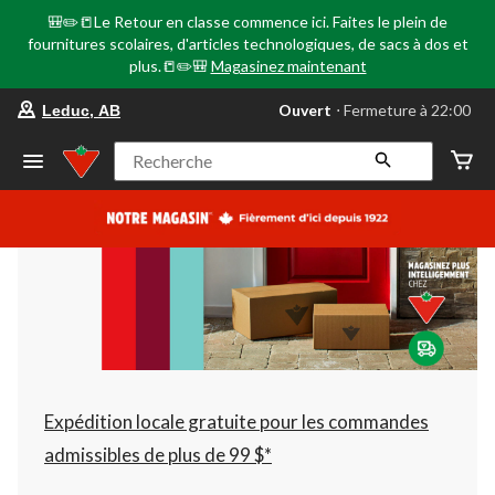
🎒✏️📒Le Retour en classe commence ici. Faites le plein de
fournitures scolaires, d'articles technologiques, de sacs à dos et
plus.📒✏️🎒
Magasinez maintenant
votre
Ouvert
⋅ Fermeture à 22:00
Leduc, AB
magasin
préféré
est
Recherche
Leduc,
AB,
courament
Ouvert,
Fermeture
à
à
22:00
cliquer
pour
changer
Expédition locale gratuite pour les commandes
admissibles de plus de 99 $*