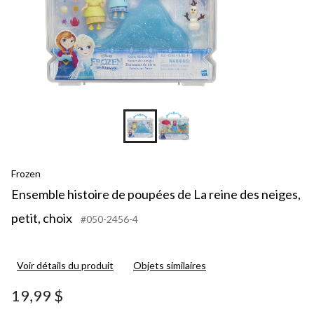
pe
ch
Frozen
Ensemble histoire de poupées de La reine des neiges,
petit, choix
#050-2456-4
Voir détails du produit
Objets similaires
19,99 $