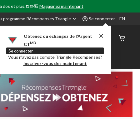
 à dos et plus.📒✏️🎒
Magasinez maintenant
u programme Récompenses Triangle
Se connecter
EN
Obtenez ou échangez de l’Argent
État de
MD
CT
command
Se connecter
Vous n’avez pas compte Triangle Récompenses?
our en Classe
Party City
Centre-auto
Inscrivez-vous des maintenant