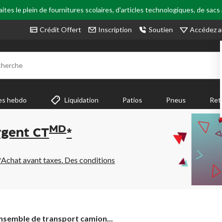
tes le plein de fournitures scolaires, d'articles technologiques, de sacs
Accédez a
Crédit Offert
Inscription
Soutien
cherche
es hebdo
Liquidation
Patios
Pneus
Ret
MD
rgent CT
*
*Achat avant taxes. Des conditions
nsemble
nsemble de transport camion...