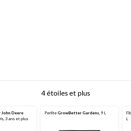
4 étoiles et plus
r
John Deere
Perlite
GrowBetter Gardens
, 9 L
Fi
s, 3 ans et plus
L