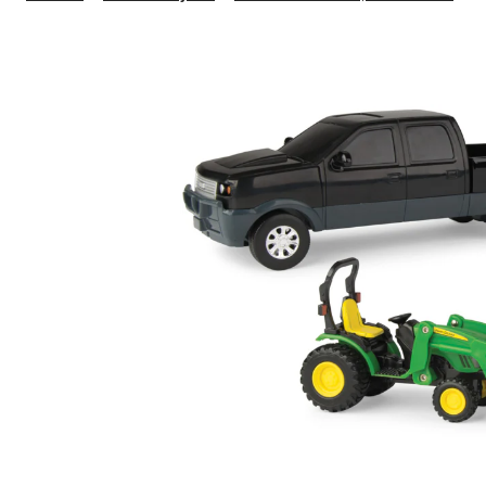
d
t
c
J
D
a
a
8
v