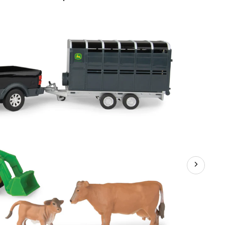
e
ransport
amionnette
ohn
eere
vec
nimaux,
 po,
arié