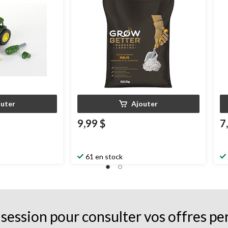
outer
Ajouter
9,99 $
7
61 en stock
session pour consulter vos offres pe