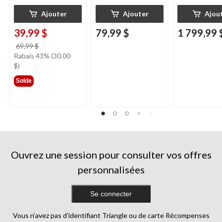
Ajouter
Ajouter
Ajou
39,99 $
79,99 $
1 799,99 
prix
69,99 $
était
Rabais 43% (30.00
69,99 $
$)
Solde
Ouvrez une session pour consulter vos offres
personnalisées
Se connecter
Vous n’avez pas d’identifiant Triangle ou de carte Récompenses