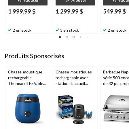
Ajouter
Ajouter
Ajou
1 999,99 $
1 299,99 $
549,99 $
2 en stock
3 en stock
2 en stock
Produits Sponsorisés
Chasse-moustique
Chasse-moustiques
Barbecue Nap
rechargeable
rechargeable avec
série 500 enca
Thermacell E55, bleu
station d'accueil
de 32 po, prop
royal
Thermacell E65,
acier inoxydab
charbon