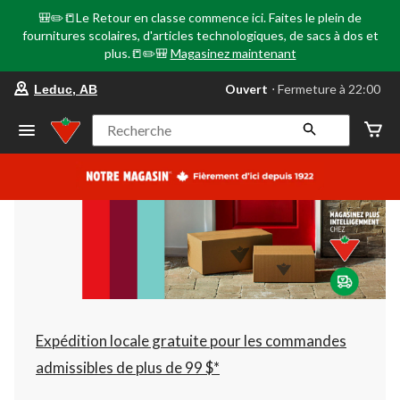
🎒✏️📒Le Retour en classe commence ici. Faites le plein de
fournitures scolaires, d'articles technologiques, de sacs à dos et
plus.📒✏️🎒
Magasinez maintenant
votre
Ouvert
⋅ Fermeture à 22:00
Leduc, AB
magasin
préféré
est
Recherche
Leduc,
AB,
courament
Ouvert,
Fermeture
à
à
22:00
cliquer
pour
changer
Expédition locale gratuite pour les commandes
admissibles de plus de 99 $*