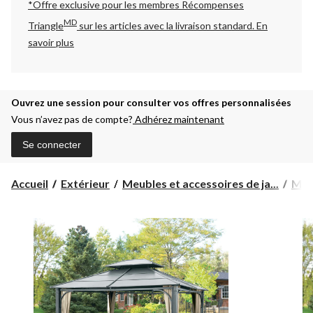
*Offre exclusive pour les membres Récompenses
MD
Triangle
sur les articles avec la livraison standard.
En
savoir plus
Ouvrez une session pour consulter vos offres personnalisées
Vous n’avez pas de compte?
Adhérez maintenant
Se connecter
Accueil
Extérieur
Meubles et accessoires de ja...
Mob