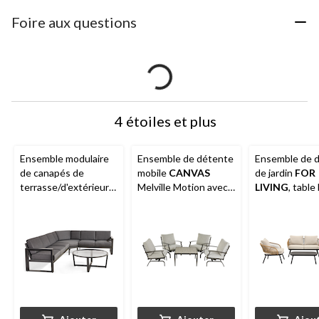
Foire aux questions
4 étoiles et plus
Ensemble modulaire
Ensemble de détente
Ensemble de 
de canapés de
mobile
CANVAS
de jardin
FOR
terrasse/d'extérieur
Melville Motion avec
LIVING
, table
CANVAS
Whistler,
coussins résistants à
lattes, osier, b
gris, paq. 4
l'eau, aux taches et à
paq. 4
la décoloration, paq. 5