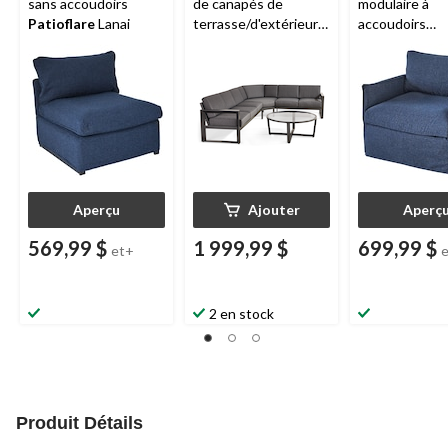
sans accoudoirs
de canapés de
modulaire à
Patioflare
Lanai
terrasse/d'extérieur
accoudoirs
CANVAS
Whistler,
Patioflare
Lan
gris, paq. 4
Aperçu
Ajouter
Aperç
569,99 $
1 999,99 $
699,99 $
et+
2 en stock
Produit Détails