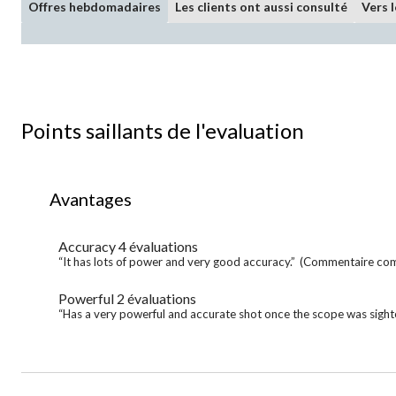
Offres hebdomadaires
Les clients ont aussi consulté
Vers 
Points saillants de l'evaluation
List
Avantages
of
Avantages
Highlights
Accuracy
4 évaluations
accuracy
4
Review
“It has lots of power and very good accuracy.”
(Commentaire com
évaluations
snippet.
Click
Powerful
2 évaluations
powerful
here
2
Review
“Has a very powerful and accurate shot once the scope was sighte
for
évaluations
snippet.
full
Click
review
here
for
full