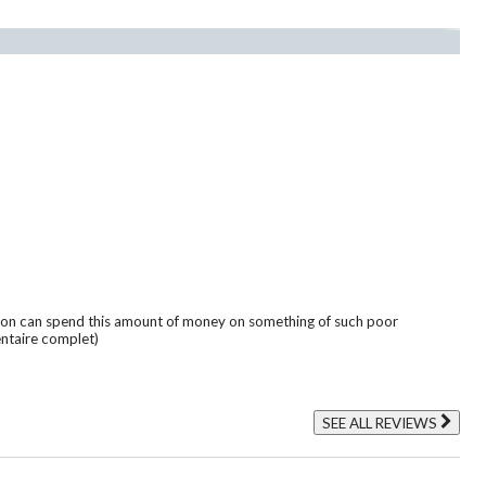
on can spend this amount of money on something of such poor
taire complet)
SEE ALL REVIEWS
Click
to
go