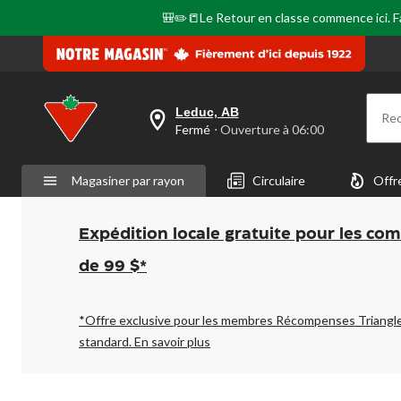
même
page.
🎒✏️📒Le Retour en classe commence ici. Fai
Leduc, AB
Re
votre
Fermé
⋅ Ouverture à 06:00
magasin
préféré
est
Magasiner par rayon
Circulaire
Offr
Leduc,
AB,
courament
Fermé,
Expédition locale gratuite pour les co
Ouverture
à
de 99 $*
à
06:00
cliquer
pour
*Offre exclusive pour les membres Récompenses Triangl
changer
standard.
En savoir plus