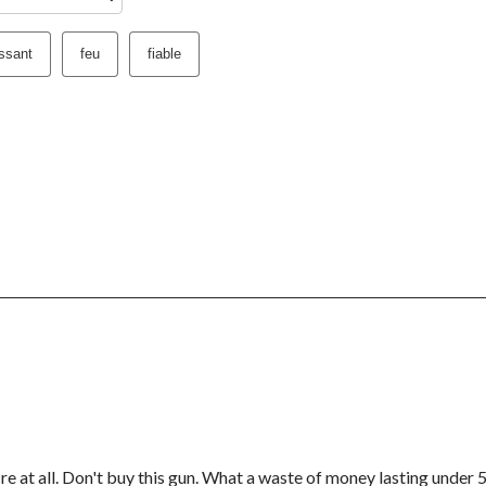
ssant
feu
fiable
e at all. Don't buy this gun. What a waste of money lasting under 5