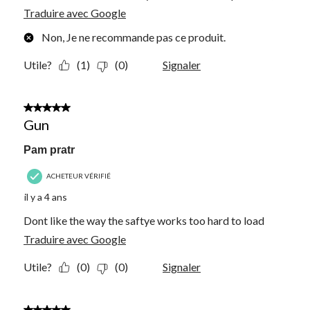
Traduire avec Google
Non, Je ne recommande pas ce produit.
Utile?
(1)
(0)
Signaler
4 étoile(s) sur 5.
Gun
Pam pratr
ACHETEUR VÉRIFIÉ
il y a 4 ans
Dont like the way the saftye works too hard to load
Traduire avec Google
Utile?
(0)
(0)
Signaler