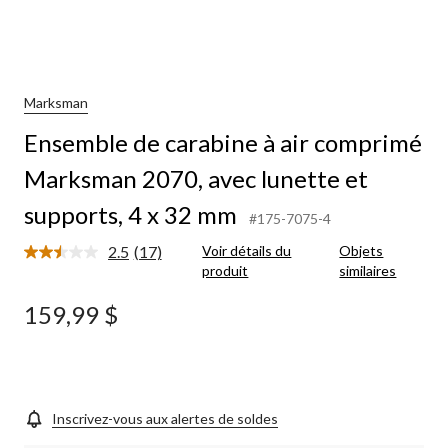
Marksman
Ensemble de carabine à air comprimé
Marksman 2070, avec lunette et
supports, 4 x 32 mm
#175-7075-4
2.5
(17)
Voir détails du
Objets
Lire
produit
similaires
les
17
commentaires.
159,99 $
Lien
vers
la
même
page.
Inscrivez-vous aux alertes de soldes