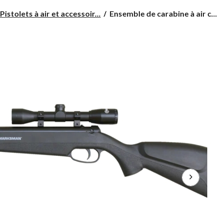
Ensemble
Pistolets à air et accessoir...
Ensemble de carabine à air c...
de
carabine
à
air
comprimé
Marksman
2070,
avec
lunette
et
supports,
4
x
32
mm