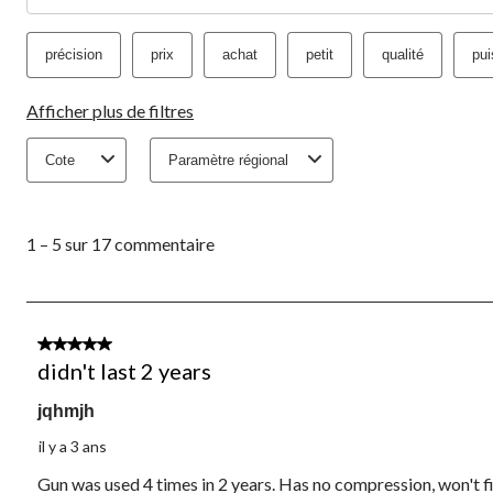
précision
prix
achat
petit
qualité
pui
Afficher plus de filtres
Cote
Paramètre régional
1
à
1 – 5 sur 17 commentaire
5
sur
17
commentaire.
1 étoile(s) sur 5.
didn't last 2 years
jqhmjh
il y a 3 ans
Gun was used 4 times in 2 years. Has no compression, won't fir