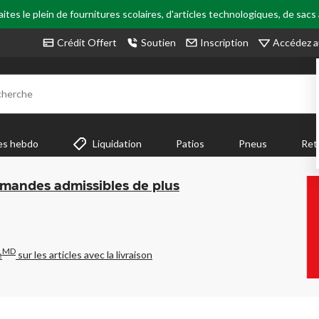
tes le plein de fournitures scolaires, d'articles technologiques, de sacs
Accédez a
Crédit Offert
Soutien
Inscription
cherche
es hebdo
Liquidation
Patios
Pneus
Ret
mmandes admissibles de plus
MD
e
sur les articles avec la livraison