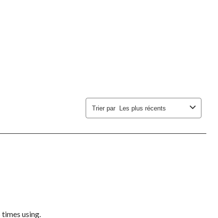
de
de
de
de
de
soumission.
soumission.
soumission.
soumission.
soumission.
Trier par
Les plus récents
 times using.