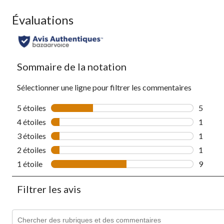
review
Évaluations
Sommaire de la notation
Sélectionner une ligne pour filtrer les commentaires
5 étoiles
étoiles
5
5 comme
4 étoiles
étoiles
1
1 comme
3 étoiles
étoiles
1
1 comme
2 étoiles
étoiles
1
1 comme
1 étoile
étoiles
9
9 comme
Filtrer les avis
Zone de recherche de sujet et d'avis