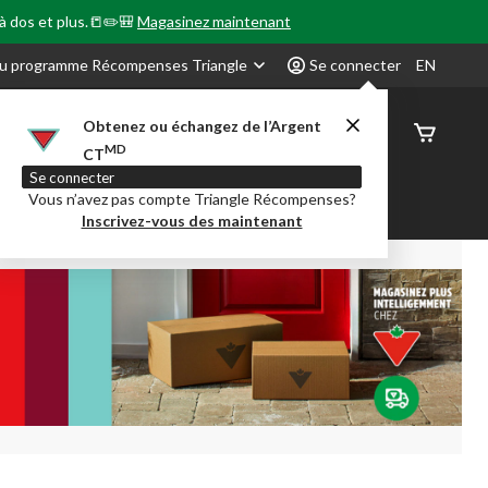
 à dos et plus.📒✏️🎒
Magasinez maintenant
u programme Récompenses Triangle
Se connecter
EN
Obtenez ou échangez de l’Argent
État de
MD
CT
command
Se connecter
Vous n’avez pas compte Triangle Récompenses?
our en Classe
Party City
Centre-auto
Inscrivez-vous des maintenant