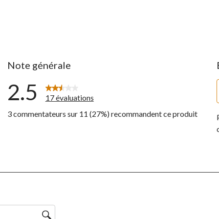
Note générale
2.5
17 évaluations
3 commentateurs sur 11 (27%) recommandent ce produit
ntaires avec 5 étoiles.
ntaires avec 4 étoiles.
ntaires avec 3 étoiles.
ntaires avec 2 étoiles.
ntaires avec 1 étoile.