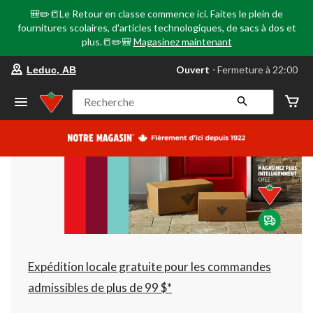
🎒✏️📒Le Retour en classe commence ici. Faites le plein de
fournitures scolaires, d'articles technologiques, de sacs à dos et
plus.📒✏️🎒
Magasinez maintenant
votre
Ouvert
⋅ Fermeture à 22:00
Leduc, AB
magasin
préféré
est
Recherche
Leduc,
AB,
courament
Ouvert,
Fermeture
à
à
22:00
cliquer
pour
changer
Expédition locale gratuite pour les commandes
admissibles de plus de 99 $*