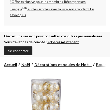
*Offre exclusive pour les membres Récompenses
MD
Triangle
sur les articles avec la livraison standard.
En
savoir plus
Ouvrez une session pour consulter vos offres personnalisées
Vous n’avez pas de compte?
Adhérez maintenant
Se connecter
Accueil
Noël
Décorations et boules de Noë...
Boules 