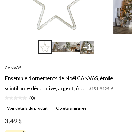
+1
CANVAS
Ensemble d'ornements de Noël CANVAS, étoile
scintillante décorative, argent, 6 po
#151-9425-6
(0)
Aucune
cote
Voir détails du produit
Objets similaires
pour
ce
produit.
3,49 $
Lien
vers