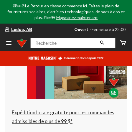
🎒✏️📒Le Retour en classe commence ici. Faites le plein de
fournitures scolaires, d'articles technologiques, de sacs à dos et
plus.📒✏️🎒
Magasinez maintenant
votre
Ouvert
⋅ Fermeture à 22:00
Leduc, AB
magasin
préféré
est
Recherche
Leduc,
AB,
courament
Ouvert,
Fermeture
à
à
22:00
cliquer
pour
changer
Expédition locale gratuite pour les commandes
admissibles de plus de 99 $*