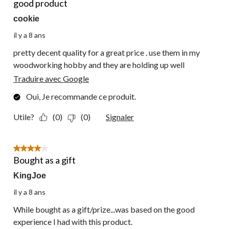
commentaire.
good product
cookie
il y a 8 ans
pretty decent quality for a great price . use them in my
woodworking hobby and they are holding up well
Traduire avec Google
Oui, Je recommande ce produit.
Utile?
(0)
(0)
Signaler
4 étoile(s) sur 5.
Bought as a gift
KingJoe
il y a 8 ans
While bought as a gift/prize...was based on the good
experience I had with this product.