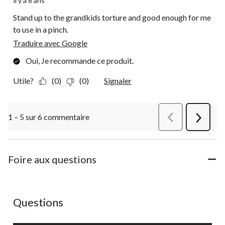
il y a 8 ans
Stand up to the grandkids torture and good enough for me
to use in a pinch.
Traduire avec Google
Oui, Je recommande ce produit.
Utile?
(0)
(0)
Signaler
1 – 5 sur 6 commentaire
Précédentcommen
Suivant
commen
Foire aux questions
Aucune question n'a été posée sur ce produit.
Questions