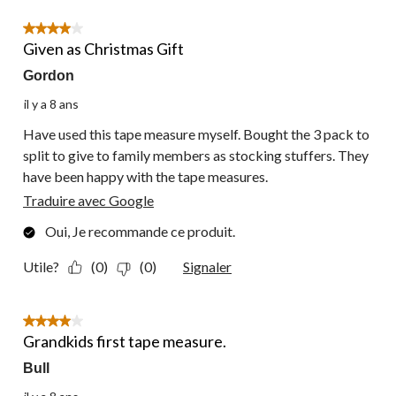
4 étoile(s) sur 5.
Given as Christmas Gift
Gordon
il y a 8 ans
Have used this tape measure myself. Bought the 3 pack to
split to give to family members as stocking stuffers. They
have been happy with the tape measures.
Traduire avec Google
Oui, Je recommande ce produit.
Utile?
(0)
(0)
Signaler
4 étoile(s) sur 5.
Grandkids first tape measure.
Bull