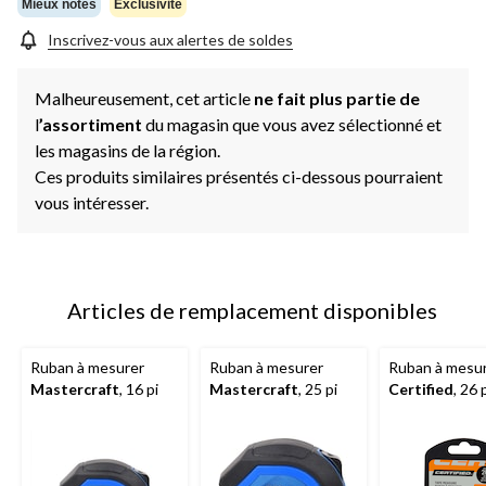
même
Mieux notés
Exclusivité
page.
Inscrivez-vous aux alertes de soldes
Malheureusement, cet article
ne fait plus partie de
l
’assortiment
du magasin que vous avez sélectionné et
les magasins de la région.
Ces produits similaires présentés ci-dessous pourraient
vous intéresser.
Articles de remplacement disponibles
Ruban à mesurer
Ruban à mesurer
Ruban à mesu
Mastercraft
, 16 pi
Mastercraft
, 25 pi
Certified
, 26 