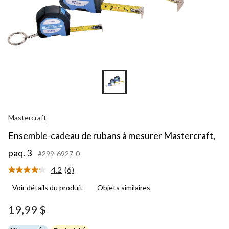
Mastercraft
Ensemble-cadeau de rubans à mesurer Mastercraft,
paq. 3
#299-6927-0
4.2
(6)
Lire
les
Voir détails du produit
Objets similaires
6
commentaires.
Lien
19,99 $
vers
la