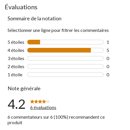
Évaluations
Sommaire de la notation
Sélectionner une ligne pour filtrer les commentaires
5 étoiles
étoiles
1
1 commentai
4 étoiles
étoiles
5
5 commentai
3 étoiles
étoiles
0
0 commentai
2 étoiles
étoiles
0
0 commentai
1 étoile
étoiles
0
0 commentai
Note générale
4.2
6 évaluations
6 commentateurs sur 6 (100%) recommandent ce
produit