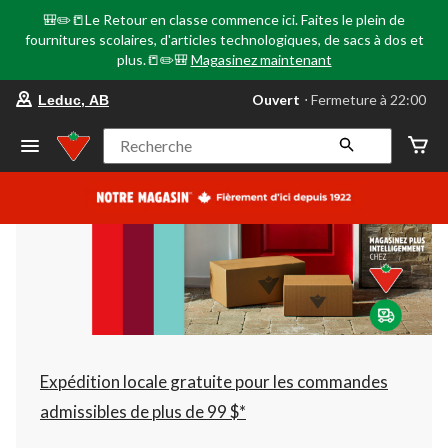
🎒✏️📒Le Retour en classe commence ici. Faites le plein de
fournitures scolaires, d'articles technologiques, de sacs à dos et
plus.📒✏️🎒
Magasinez maintenant
votre
Ouvert
⋅ Fermeture à 22:00
Leduc, AB
magasin
préféré
est
Recherche
Leduc,
AB,
courament
Ouvert,
Fermeture
à
à
22:00
cliquer
pour
changer
Expédition locale gratuite pour les commandes
admissibles de plus de 99 $*