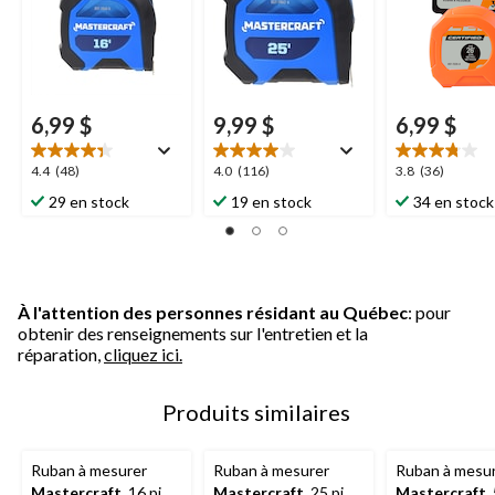
6,99 $
9,99 $
6,99 $
4.4
4.0
3.8
4.4
(48)
4.0
(116)
3.8
(36)
étoile(s)
étoile(s)
étoile(s)
29 en stock
19 en stock
34 en stock
sur
sur
sur
5.
5.
5.
48
116
36
évaluations
évaluations
évaluations
À l'attention des personnes résidant au Québec
: pour
obtenir des renseignements sur l'entretien et la
réparation,
cliquez ici.
Produits similaires
Ruban à mesurer
Ruban à mesurer
Ruban à mesu
Mastercraft
, 16 pi
Mastercraft
, 25 pi
Mastercraft
,