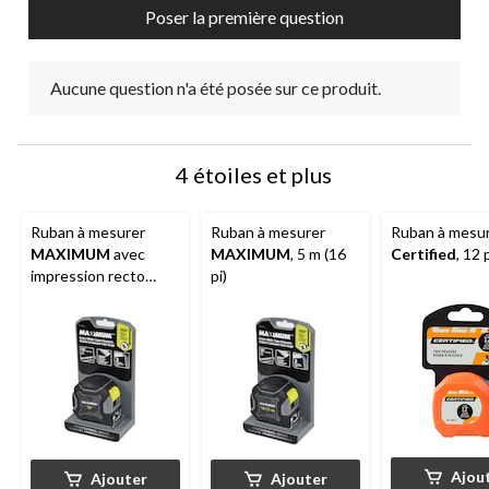
Poser la première question
Aucune question n'a été posée sur ce produit.
4 étoiles et plus
Ruban à mesurer
Ruban à mesurer
Ruban à mesu
MAXIMUM
avec
MAXIMUM
, 5 m (16
Certified
, 12 
impression recto
pi)
verso, 16 pi
Ajou
Ajouter
Ajouter