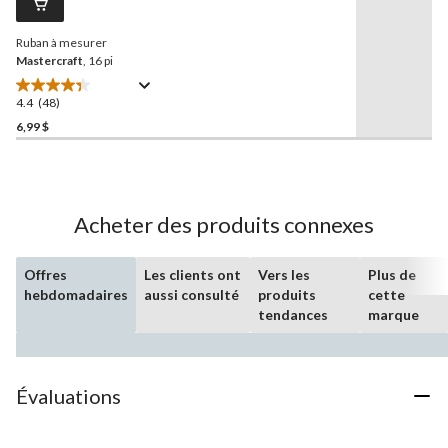
vers
la
Ruban à mesurer
même
page.
Mastercraft
, 16 pi
4.4
(48)
4.4
étoile(s)
6,99 $
sur
5.
48
évaluations
Acheter des produits connexes
Offres
Les clients ont
Vers les
Plus de
hebdomadaires
aussi consulté
produits
cette
tendances
marque
Évaluations