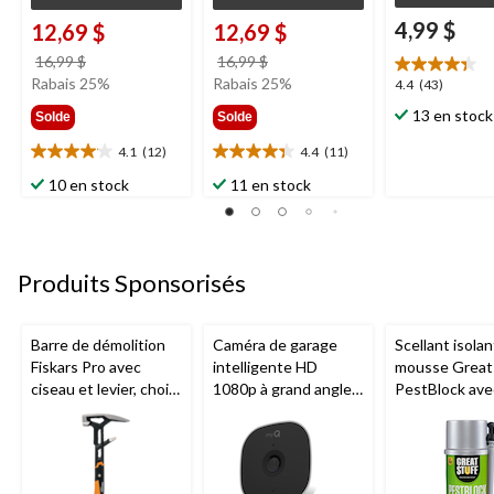
4,99 $
12,69 $
12,69 $
prix
prix
16,99 $
16,99 $
était
était
Rabais 25%
Rabais 25%
4.4
4.4
(43)
16,99 $
16,99 $
étoile(s)
13 en stock
Solde
Solde
sur
5.
4.1
(12)
4.4
(11)
4.1
4.4
43
étoile(s)
étoile(s)
10 en stock
11 en stock
évaluations
sur
sur
5.
5.
12
11
évaluations
évaluations
Produits Sponsorisés
Barre de démolition
Caméra de garage
Scellant isolan
Fiskars Pro avec
intelligente HD
mousse Great 
ciseau et levier, choix
1080p à grand angle
PestBlock ave
de tailles
Chamberlain, vision
distributeur
nocturne, résistante
intelligent, us
aux intempéries
intérieur/extér
oz