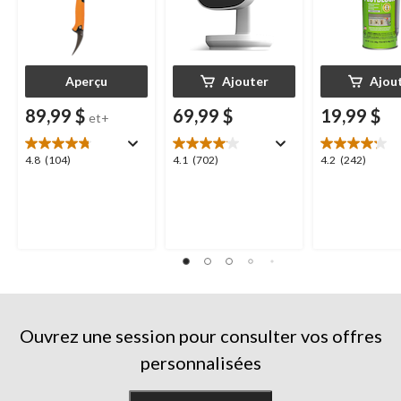
Aperçu
Ajouter
Ajou
89,99 $
69,99 $
19,99 $
et+
4.8
4.1
4.2
4.8
(104)
4.1
(702)
4.2
(242)
étoile(s)
étoile(s)
étoile(s)
sur
sur
sur
5.
5.
5.
104
702
242
évaluations
évaluations
évaluations
Ouvrez une session pour consulter vos offres
personnalisées