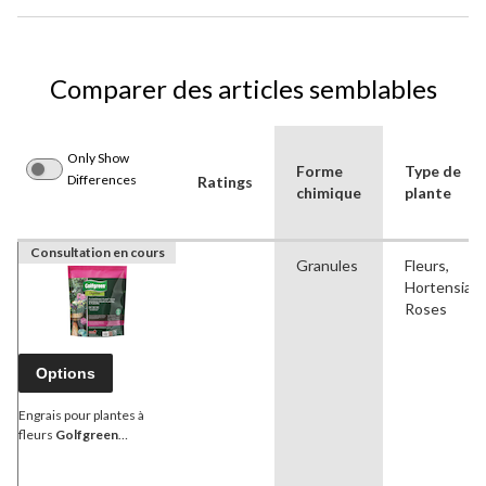
Comparer des articles semblables
Only Show
Forme
Type de
Differences
Ratings
chimique
plante
Consultation en cours
Granules
Fleurs,
Hortensia,
Roses
Options
Engrais pour plantes à
fleurs
Golfgreen
OrganicMC, 4-6-4, 1,2 kg