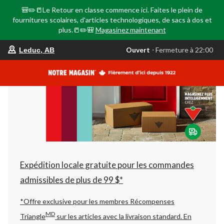
🎒✏️📒Le Retour en classe commence ici. Faites le plein de
fournitures scolaires, d'articles technologiques, de sacs à dos et
plus.📒✏️🎒
Magasinez maintenant
votre
Ouvert
⋅ Fermeture à 22:00
Leduc, AB
magasin
préféré
est
Leduc,
AB,
courament
Ouvert,
Fermeture
à
à
22:00
cliquer
pour
changer
Expédition locale gratuite pour les commandes
admissibles de plus de 99 $*
*Offre exclusive pour les membres Récompenses
MD
Triangle
sur les articles avec la livraison standard.
En