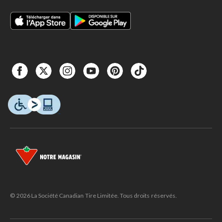
© 2026 La Société Canadian Tire Limitée. Tous droits réservés.