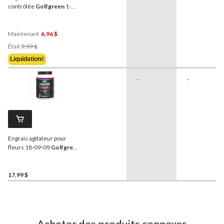
contrôlée
Golfgreen
1-
StepMC, 1,2 kg
Maintenant
6,96 $
Prix
Était
9,99 $
Était
Liquidation◊
9,99 $
-
-
Engrais agitateur pour
fleurs 18-09-09
Golfgreen
Nitrogrow+, 2 kg
17,99 $
Acheter des produits connexes