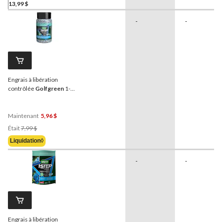
13,99 $
-
-
Engrais à libération
contrôlée
Golfgreen
1-
StepMC, 480 g
Maintenant
5,96 $
Prix
Était
7,99 $
Était
Liquidation◊
7,99 $
-
-
Engrais à libération