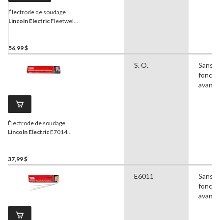
Électrode de soudage
Lincoln Electric
Fleetweld
47+, 5 kg, 1/8 x 14 po
56,99 $
S. O.
Sans
foncti
avanc
Électrode de soudage
Lincoln Electric
E7014
Fleetweld, 3/32 x 47 po
37,99 $
E6011
Sans
foncti
avanc