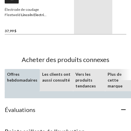
Électrode de soudage
Fleetweld
Lincoln Electric
E6013, 2 kg, 3/32 x 12 po,
paq. 20
37,99 $
Acheter des produits connexes
Offres
Les clients ont
Vers les
Plus de
hebdomadaires
aussi consulté
produits
cette
tendances
marque
Évaluations