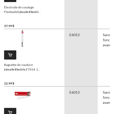
Électrode de soudage
Fleetweld
Lincoln Electric
E6011, 2 kg, 3/32 x 12 po,
paq. 20
37,99 $
E6013
Sans
foncti
avanc
Baguette de soudure
Lincoln Electric
E7014, 1/8
po
22,99 $
E6013
Sans
foncti
avanc