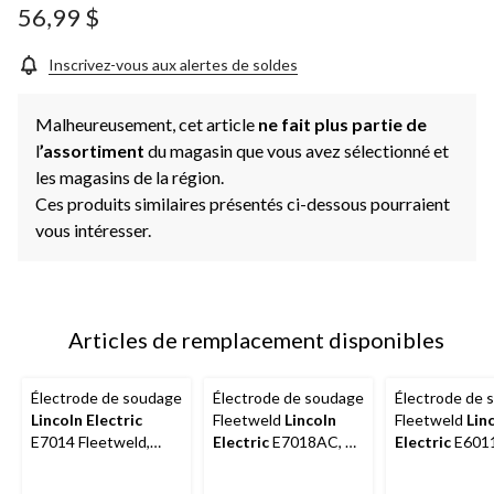
56,99 $
Inscrivez-vous aux alertes de soldes
Malheureusement, cet article
ne fait plus partie de
l
’assortiment
du magasin que vous avez sélectionné et
les magasins de la région.
Ces produits similaires présentés ci-dessous pourraient
vous intéresser.
Articles de remplacement disponibles
Électrode de soudage
Électrode de soudage
Électrode de 
Lincoln Electric
Fleetweld
Lincoln
Fleetweld
Lin
E7014 Fleetweld,
Electric
E7018AC, 2
Electric
E6011,
3/32 x 47 po
kg, 1/8 x 14 po, paq.
3/32 x 12 po, 
20