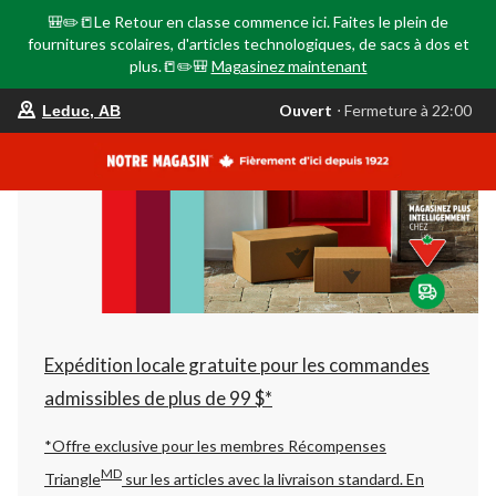
🎒✏️📒Le Retour en classe commence ici. Faites le plein de
fournitures scolaires, d'articles technologiques, de sacs à dos et
plus.📒✏️🎒
Magasinez maintenant
votre
Ouvert
⋅ Fermeture à 22:00
Leduc, AB
magasin
préféré
est
Leduc,
AB,
courament
Ouvert,
Fermeture
à
à
22:00
cliquer
pour
changer
Expédition locale gratuite pour les commandes
admissibles de plus de 99 $*
*Offre exclusive pour les membres Récompenses
MD
Triangle
sur les articles avec la livraison standard.
En