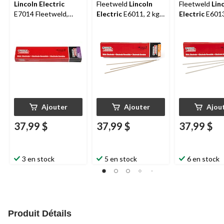
Lincoln Electric
Fleetweld
Lincoln
Fleetweld
Lin
E7014 Fleetweld,
Electric
E6011, 2 kg,
Electric
E6013,
3/32 x 47 po
3/32 x 12 po, paq. 20
1/8 x 14 po, pa
Ajouter
Ajouter
Ajou
37,99 $
37,99 $
37,99 $
3 en stock
5 en stock
6 en stock
Produit Détails