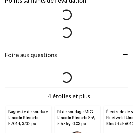
Points saillants de l'evaluation
Foire aux questions
4 étoiles et plus
Baguette de soudure
Fil de soudage MIG
Électrode de 
Lincoln Electric
Lincoln Electric
S-6,
Fleetweld
Lin
E7014, 3/32 po
5,67 kg, 0,03 po
Electric
E6013,
3/32 x 12 po, 