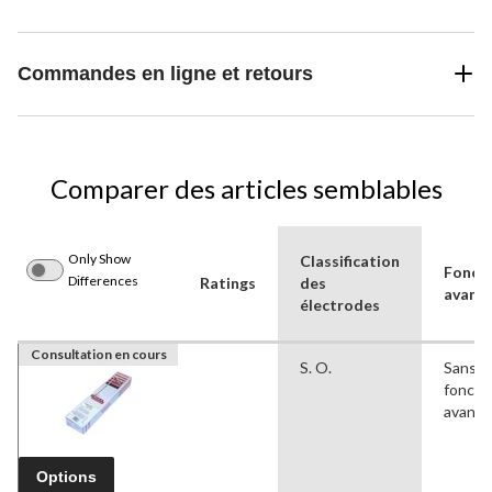
Commandes en ligne et retours
Comparer des articles semblables
Only Show
Classification
Foncti
Differences
Ratings
des
avanc
électrodes
Consultation en cours
S. O.
Sans
foncti
avanc
Options