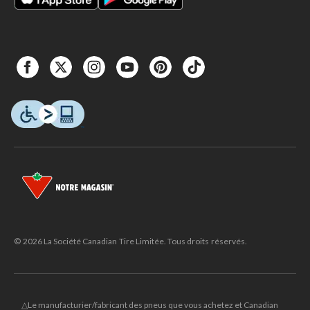
© 2026 La Société Canadian Tire Limitée. Tous droits réservés.
△Le manufacturier/fabricant des pneus que vous achetez et Canadian