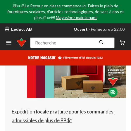
🎒✏️📒Le Retour en classe commence ici. Faites le plein de
fournitures scolaires, d'articles technologiques, de sacs à dos et
plus.📒✏️🎒
Magasinez maintenant
votre
Ouvert
⋅ Fermeture à 22:00
Leduc, AB
magasin
préféré
est
Recherche
Leduc,
AB,
courament
Ouvert,
Fermeture
à
à
22:00
cliquer
pour
changer
Expédition locale gratuite pour les commandes
admissibles de plus de 99 $*