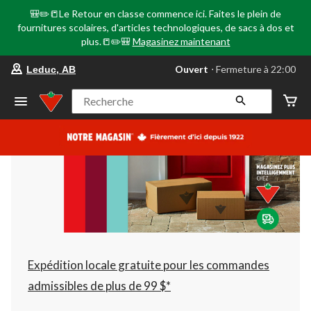
🎒✏️📒Le Retour en classe commence ici. Faites le plein de
fournitures scolaires, d'articles technologiques, de sacs à dos et
plus.📒✏️🎒
Magasinez maintenant
votre
Ouvert
⋅ Fermeture à 22:00
Leduc, AB
magasin
préféré
est
Recherche
Leduc,
AB,
courament
Ouvert,
Fermeture
à
à
22:00
cliquer
pour
changer
Expédition locale gratuite pour les commandes
admissibles de plus de 99 $*