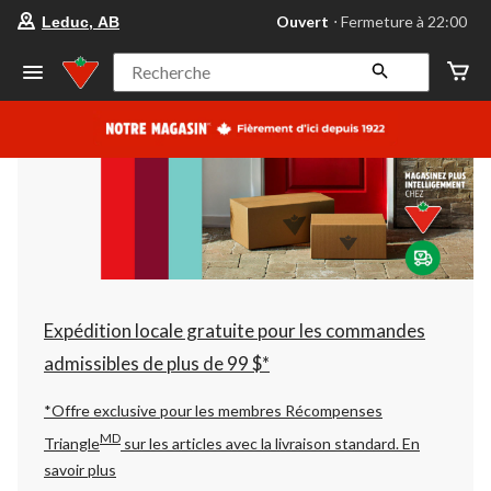
votre
Ouvert
⋅ Fermeture à 22:00
Leduc, AB
magasin
préféré
est
Recherche
Leduc,
AB,
courament
Ouvert,
Fermeture
à
à
22:00
cliquer
pour
changer
Expédition locale gratuite pour les commandes
admissibles de plus de 99 $*
*Offre exclusive pour les membres Récompenses
MD
Triangle
sur les articles avec la livraison standard.
En
savoir plus