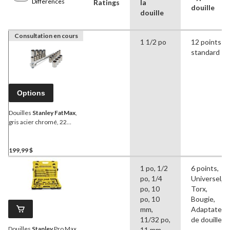
Differences
Ratings
la
douille
douille
Consultation en cours
1 1/2 po
12 points
standard
Options
Douilles
Stanley FatMax
,
gris acier chromé, 22
pièces, prise de 1/2 po
199,99 $
1 po, 1/2
6 points,
po, 1/4
Universel,
po, 10
Torx,
po, 10
Bougie,
mm,
Adaptateur
11/32 po,
de douille
Douilles
Stanley
Pro Max,
11 mm,