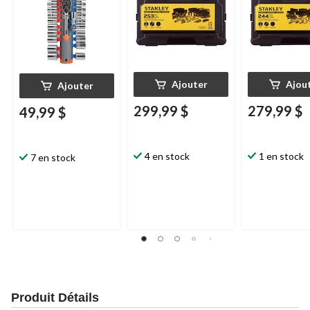
Ajouter
Ajou
Ajouter
299,99 $
279,99 $
49,99 $
4 en stock
1 en stock
7 en stock
Produit Détails