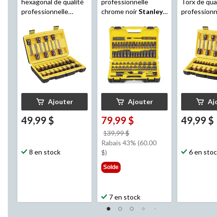
hexagonal de qualité
professionnelle
Torx de qua
professionnelle
chrome noir
Stanley
,
professionn
chrome noir
Stanley
,
paq. 99,
chrome noi
paq. 27,
SAE/métrique
paq. 26,
SAE/métrique
SAE/métriq
Ajouter
Ajouter
Aj
49,99 $
79,99 $
49,99 $
prix
139,99 $
était
Rabais 43% (60.00
8 en stock
139,99 $
6 en sto
$)
Solde
7 en stock