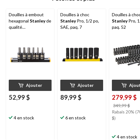
Douilles à embout
Douilles à choc
Douilles à cho
hexagonal
Stanley
de
Stanley
Pro, 1/2 po,
Stanley
Pro, 1
qualité
SAE, paq. 7
paq. 52
professionnelle,
chromé noir, SAE, paq.
6
Ajouter
Ajouter
Ajou
52,99 $
89,99 $
279,99 $
prix
349,99 $
étai
Rabais 20% (7
4 en stock
6 en stock
349,
$)
4 en stock