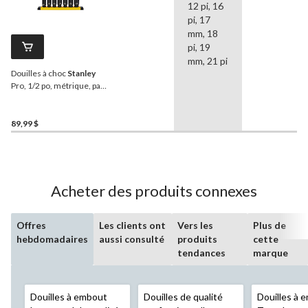
12 pi, 16
pi, 17
mm, 18
pi, 19
mm, 21 pi
Douilles à choc
Stanley
Pro, 1/2 po, métrique, paq.
7
89,99 $
Acheter des produits connexes
Offres
Les clients ont
Vers les
Plus de
hebdomadaires
aussi consulté
produits
cette
tendances
marque
Douilles à embout
Douilles de qualité
Douilles à 