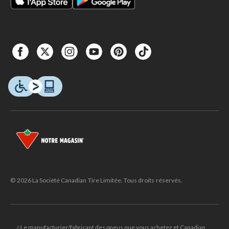
© 2026 La Société Canadian Tire Limitée. Tous droits réservés.
△Le manufacturier/fabricant des pneus que vous achetez et Canadian