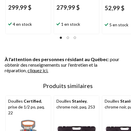
299,99 $
279,99 $
52,99 $
4 en stock
1 en stock
5 en stock
À l'attention des personnes résidant au Québec
: pour
obtenir des renseignements sur l'entretien et la
réparation,
cliquez ici.
Produits similaires
Douilles
Certified
,
Douilles
Stanley
,
Douilles
Stanl
prise de 1/2 po, paq.
chrome noir, paq. 253
chrome noir, p
22