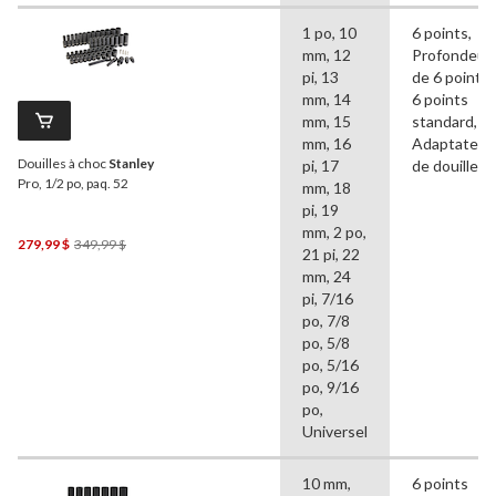
1 po, 10
6 points,
mm, 12
Profondeur
pi, 13
de 6 points,
mm, 14
6 points
mm, 15
standard,
mm, 16
Adaptateur
Douilles à choc
Stanley
pi, 17
de douille
Pro, 1/2 po, paq. 52
mm, 18
pi, 19
mm, 2 po,
Prix
279,99 $
349,99 $
21 pi, 22
Était
mm, 24
349,99 $
pi, 7/16
po, 7/8
po, 5/8
po, 5/16
po, 9/16
po,
Universel
10 mm,
6 points