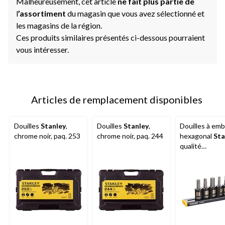
Malheureusement, cet article
ne fait plus partie de
l
’assortiment
du magasin que vous avez sélectionné et
les magasins de la région.
Ces produits similaires présentés ci-dessous pourraient
vous intéresser.
Articles de remplacement disponibles
Douilles
Stanley
,
Douilles
Stanley
,
Douilles à em
chrome noir, paq. 253
chrome noir, paq. 244
hexagonal
Sta
qualité
professionnell
chromé noir,
métrique, paq.