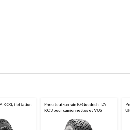
/A KO3, flottation
Pneu tout-terrain BFGoodrich T/A
Pn
KO3 pour camionnettes et VUS
Ul
to