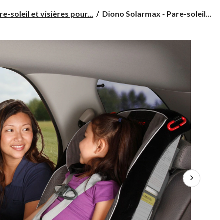
Diono
re-soleil et visières pour...
Diono Solarmax - Pare-soleil...
Solarmax
-
Pare-
soleil
enroulant
pour
voiture