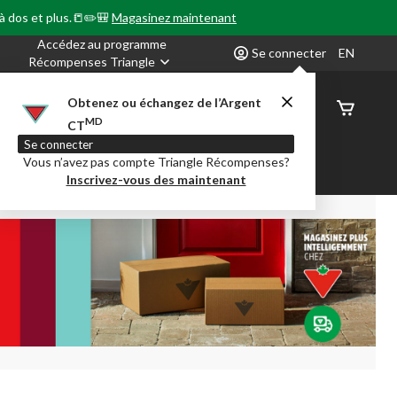
 à dos et plus.📒✏️🎒
Magasinez maintenant
Accédez au programme
Se connecter
EN
Récompenses Triangle
Obtenez ou échangez de l’Argent
État de
MD
CT
command
Se connecter
Vous n’avez pas compte Triangle Récompenses?
our en Classe
Party City
Centre-auto
Inscrivez-vous des maintenant