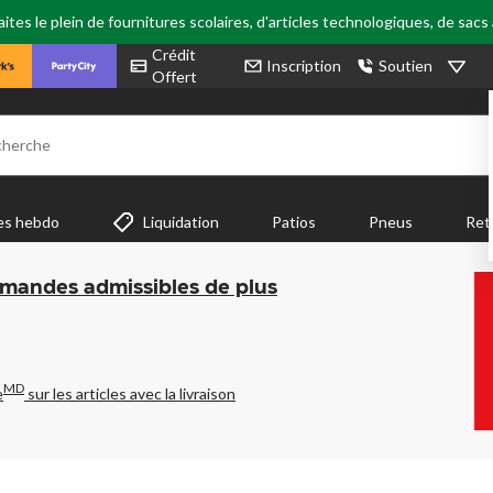
tes le plein de fournitures scolaires, d'articles technologiques, de sacs
Crédit
Inscription
Soutien
Offert
cherche
es hebdo
Liquidation
Patios
Pneus
Ret
mmandes admissibles de plus
MD
e
sur les articles avec la livraison