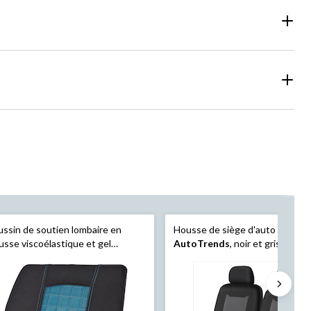
ssin de soutien lombaire en
Housse de siège d'auto Track
sse viscoélastique et gel
AutoTrends
, noir et gris, paq. 2
toTrends
, taille universelle