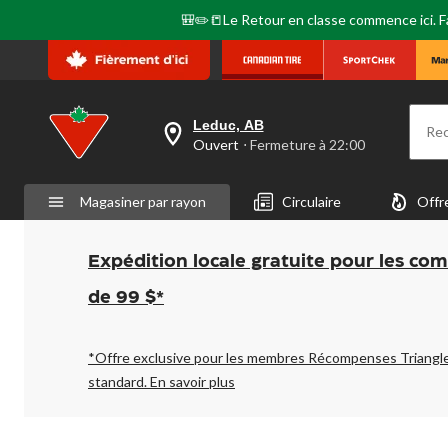
🎒✏️📒Le Retour en classe commence ici. Fai
Leduc, AB
Re
votre
Ouvert
⋅ Fermeture à 22:00
magasin
préféré
est
Magasiner par rayon
Circulaire
Offr
Leduc,
AB,
courament
Ouvert,
Expédition locale gratuite pour les co
Fermeture
à
de 99 $*
à
22:00
cliquer
pour
*Offre exclusive pour les membres Récompenses Triangl
changer
standard.
En savoir plus