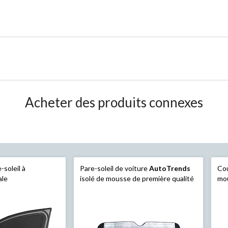
Acheter des produits connexes
-soleil à
Pare-soleil de voiture
AutoTrends
Cou
ale
isolé de mousse de première qualité
mou
Au