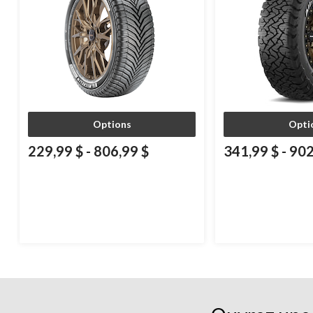
Options
Opti
229,99 $
-
806,99 $
341,99 $
-
902