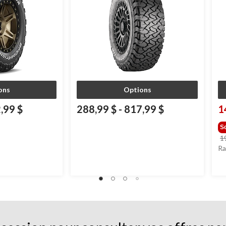
ons
Options
,99 $
288,99 $
-
817,99 $
1
S
1
Ra