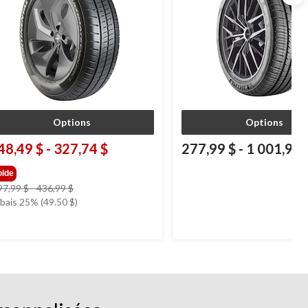
Options
Options
48,49 $
-
327,74 $
277,99 $
-
1 001,99 
olde
prix
97,99 $
-
436,99 $
était
bais 25% (49.50 $)
à
partir
de
197,99 $