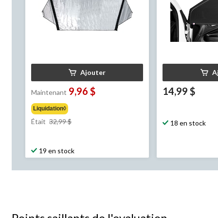
Ajouter
A
9,96 $
14,99 $
Maintenant
Liquidation◊
prix
Était
32,99 $
18 en stock
était
32,99 $
19 en stock
Points saillants de l'evaluation