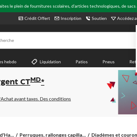
tes le plein de fournitures scolaires, d'articles technologiques, de sacs
Accédez a
Crédit Offert
Inscription
Soutien
cherche
es hebdo
Liquidation
Patios
Pneus
Ret
MD
rgent CT
*
*Achat avant taxes. Des conditions
d'Ha...
Perruques, rallonges capilla...
Diadèmes et couro