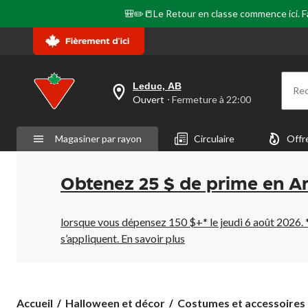
🎒✏️📒Le Retour en classe commence ici. Fai
Leduc, AB
Re
votre
Ouvert
⋅ Fermeture à 22:00
magasin
préféré
est
Magasiner par rayon
Circulaire
Offr
Leduc,
AB,
courament
Ouvert,
Obtenez 25 $ de prime en A
Fermeture
à
à
22:00
lorsque vous dépensez 150 $+* le jeudi 6 août 2026. 
cliquer
s’appliquent.
En savoir plus
pour
changer
Accueil
Halloween et décor
Costumes et accessoires 