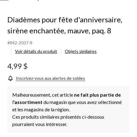
pour
fête
d'anniversaire,
Diadèmes pour fête d'anniversaire,
sirène
enchantée,
sirène enchantée, mauve, paq. 8
mauve,
paq.
#842-2037-8
8
Voir détails du produit
Objets similaires
4,99 $
Inscrivez-vous aux alertes de soldes
Malheureusement, cet article
ne fait plus partie de
l
’assortiment
du magasin que vous avez sélectionné
et les magasins de la région.
Ces produits similaires présentés ci-dessous
pourraient vous intéresser.