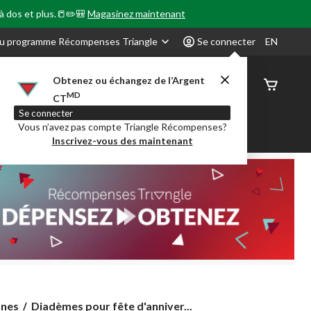
 à dos et plus.📒✏️🎒
Magasinez maintenant
u programme Récompenses Triangle
Se connecter
EN
Obtenez ou échangez de l’Argent
État de
MD
CT
command
Se connecter
Vous n’avez pas compte Triangle Récompenses?
our en Classe
Party City
Centre-auto
Inscrivez-vous des maintenant
Diadèmes
nnes
Diadèmes pour fête d'anniver...