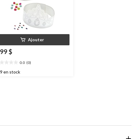
Ajouter
,99 $
0.0
(0)
0
oile(s)
9 en stock
r