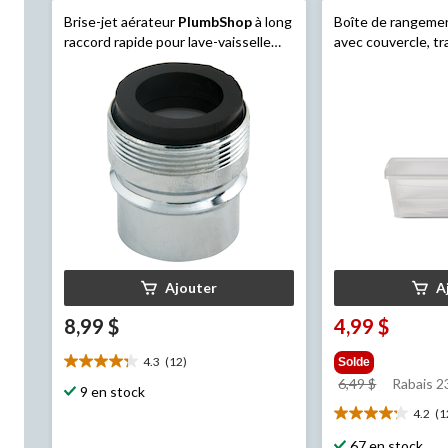
Brise-jet aérateur
PlumbShop
à long
Boîte de rangem
raccord rapide pour lave-vaisselle
avec couvercle, tr
portatifs
Ajouter
A
8,99 $
4,99 $
4.3
(12)
Solde
4.3
prix
6,49 $
Rabais 
étoile(s)
9 en stock
était
sur
4.2
(1
4.2
6,49 $
5.
étoile(s)
12
67 en stock