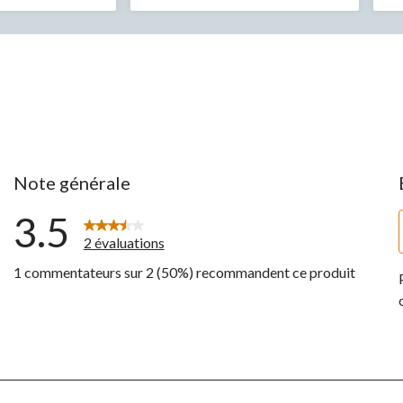
évaluations
év
Note générale
3.5
2 évaluations
1 commentateurs sur 2 (50%) recommandent ce produit
ntaires avec 5 étoiles.
ntaires avec 4 étoiles.
ntaires avec 3 étoiles.
ntaires avec 2 étoiles.
ntaire avec 1 étoile.