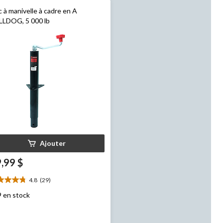
c à manivelle à cadre en A
LLDOG, 5 000 lb
Ajouter
,99 $
4.8
(29)
8
ile(s)
9 en stock
r