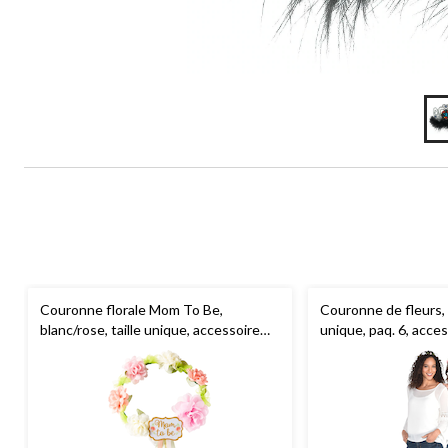
Couronne florale Mom To Be,
Couronne de fleurs, r
blanc/rose, taille unique, accessoire
unique, paq. 6, acces
portable pour fête
pour fête prénuptia
prénatale/dévoilement du sexe de
vie de jeune fille
bébé