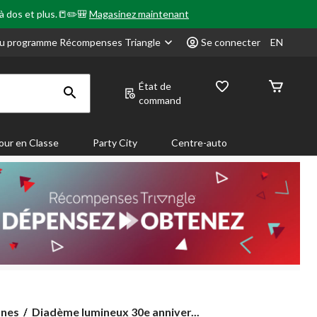
 à dos et plus.📒✏️🎒
Magasinez maintenant
u programme Récompenses Triangle
Se connecter
EN
État de
command
our en Classe
Party City
Centre-auto
Diadème
nnes
Diadème lumineux 30e anniver...