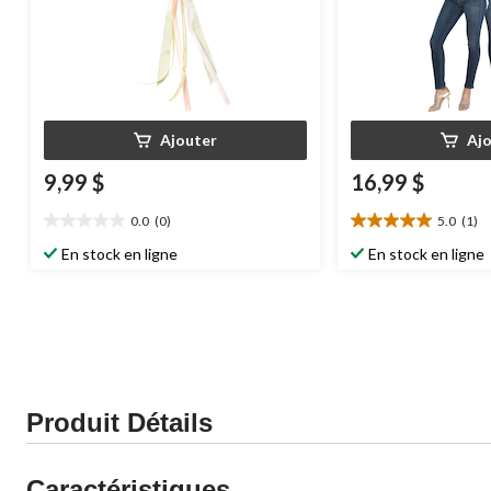
Ajouter
Aj
9,99 $
16,99 $
0.0
(0)
5.0
(1)
0.0
5.0
étoile(s)
étoile(s)
En stock en ligne
En stock en ligne
sur
sur
5.
5.
1
évaluation
Produit Détails
Caractéristiques