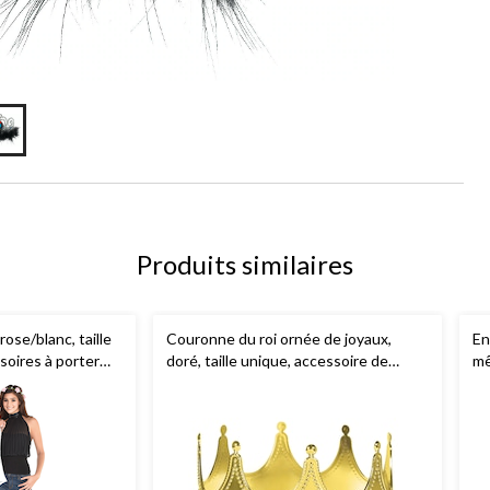
Produits similaires
ose/blanc, taille
Couronne du roi ornée de joyaux,
En
soires à porter
doré, taille unique, accessoire de
mê
le/enterrement de
costume à porter pour l'Halloween
et