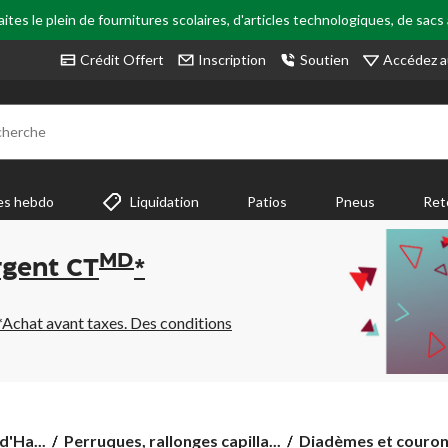
tes le plein de fournitures scolaires, d'articles technologiques, de sacs
Accédez a
Crédit Offert
Inscription
Soutien
cherche
es hebdo
Liquidation
Patios
Pneus
Ret
MD
rgent CT
*
*Achat avant taxes. Des conditions
d'Ha...
Perruques, rallonges capilla...
Diadèmes et couro