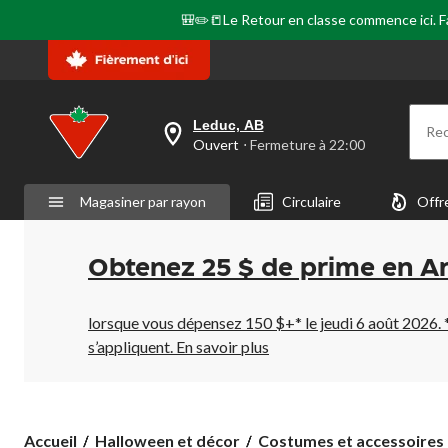
page.
🎒✏️📒Le Retour en classe commence ici. Fai
Leduc, AB
Re
votre
Ouvert
⋅ Fermeture à 22:00
magasin
préféré
est
Magasiner par rayon
Circulaire
Offr
Leduc,
AB,
courament
Ouvert,
Obtenez 25 $ de prime en A
Fermeture
à
à
22:00
lorsque vous dépensez 150 $+* le jeudi 6 août 2026. 
cliquer
s’appliquent.
En savoir plus
pour
changer
Accueil
Halloween et décor
Costumes et accessoires 