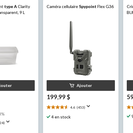
ent
type A
Clarity
Caméra cellulaire
Spypoint
Flex G36
Cri
ansparent, 9 L
BU
jouter
Ajouter
199,99 $
59
4.6
(453)
4.6
4.
23%
étoile(s)
éto
4 en stock
sur
su
24)
5.
5.
453
29