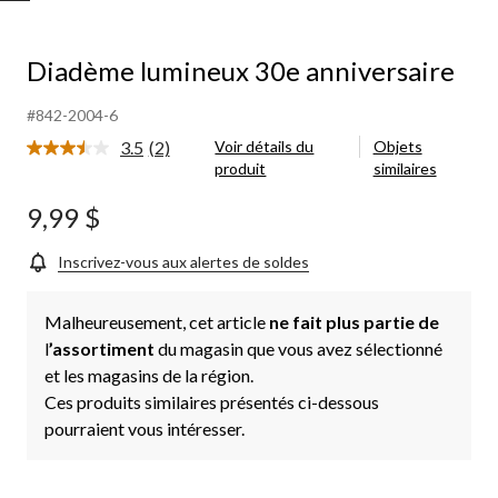
lumineux
30e anniversaire
Diadème lumineux 30e anniversaire
#842-2004-6
3.5
(2)
Voir détails du
Objets
Lire
produit
similaires
les
2
commentaires.
9,99 $
Lien
vers
la
Inscrivez-vous aux alertes de soldes
même
page.
Malheureusement, cet article
ne fait plus partie de
l
’assortiment
du magasin que vous avez sélectionné
et les magasins de la région.
Ces produits similaires présentés ci-dessous
pourraient vous intéresser.