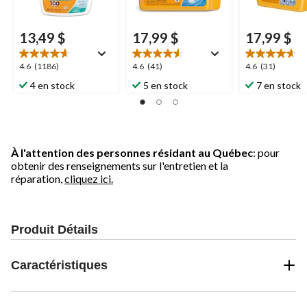
13,49 $
17,99 $
17,99 $
4.6
4.6
4.6
4.6
(1186)
4.6
(41)
4.6
(31)
étoile(s)
étoile(s)
étoile(s)
4 en stock
5 en stock
7 en stock
sur
sur
sur
5.
5.
5.
1186
41
31
évaluations
évaluations
évaluations
À l'attention des personnes résidant au Québec
: pour
obtenir des renseignements sur l'entretien et la
réparation,
cliquez ici.
Produit Détails
Caractéristiques