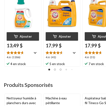
brassées, 2,96 L
propreté, 136
avec HE, éclat
brassées, 4,02 L
propreté, 136
brassées, 4,02
Ajouter
Ajouter
Ajou
13,49 $
17,99 $
17,99 $
4.6
4.6
4.6
4.6
(1186)
4.6
(41)
4.6
(31)
étoile(s)
étoile(s)
étoile(s)
4 en stock
5 en stock
7 en stock
sur
sur
sur
5.
5.
5.
1186
41
31
évaluations
évaluations
évaluations
Produits Sponsorisés
Nettoyeur humide à
Machine à eau
Aspirateur bal
planchers durs avec
pétillante
fil Tineco Go S