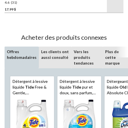
HE, éclat de propreté, 136
4.6
(31)
4.6
brassées, 4,02 L
étoile(s)
17,99 $
sur
5.
31
évaluations
Acheter des produits connexes
Offres
Les clients ont
Vers les
Plus de
hebdomadaires
aussi consulté
produits
cette
tendances
marque
Détergent à lessive
Détergent à lessive
Détergeant 
liquide
Tide
Free &
liquide
Tide
pur et
liquide
Old
Gentle,
doux, sans parfum,
Absolute Cl
hypoallergène, non
eau froide, 83
fraîcheur d'
parfumé, 100
brassées, 3,46 L
brassées, 6
brassées, 3,9 L