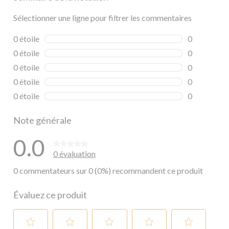
Sélectionner une ligne pour filtrer les commentaires
0 étoile
étoiles
0
0 commentai
0 étoile
étoiles
0
0 commentai
0 étoile
étoiles
0
0 commentai
0 étoile
étoiles
0
0 commentai
0 étoile
étoiles
0
0 commentai
Note générale
0.0
0 évaluation
0 commentateurs sur 0 (0%) recommandent ce produit
Évaluez ce produit