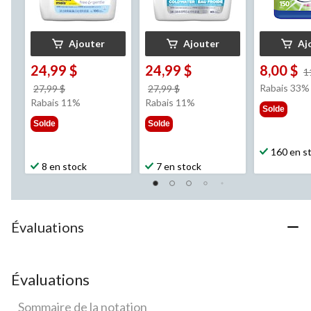
Ajouter
Ajouter
Aj
24,99 $
24,99 $
8,00 $
1
prix
prix
Rabais 33%
27,99 $
27,99 $
était
était
Rabais 11%
Rabais 11%
Solde
27,99 $
27,99 $
Solde
Solde
160 en s
8 en stock
7 en stock
Évaluations
Évaluations
Sommaire de la notation