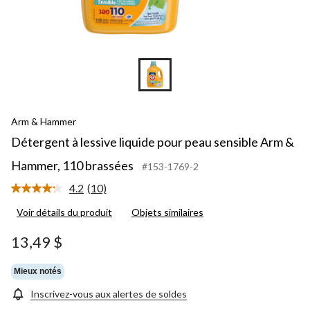
Arm & Hammer
Détergent à lessive liquide pour peau sensible Arm &
Hammer, 110 brassées
#153-1769-2
4.2
(10)
Lire
les
Voir détails du produit
Objets similaires
10
commentaires.
Lien
13,49 $
vers
la
même
Mieux notés
page.
Inscrivez-vous aux alertes de soldes