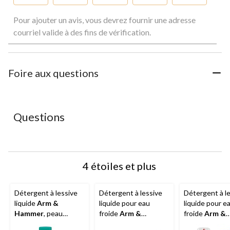
Sélectionnez
Sélectionnez
Sélectionnez
Sélectionnez
Sélectionnez
Pour ajouter un avis, vous devrez fournir une adresse
pour
pour
pour
pour
pour
évaluer
évaluer
évaluer
évaluer
évaluer
courriel valide à des fins de vérification.
l'article
l'article
l'article
l'article
l'article
à
à
à
à
à
1
2
3
4
5
étoile.
étoiles.
étoiles.
étoiles.
étoiles.
Foire aux questions
Cette
Cette
Cette
Cette
Cette
action
action
action
action
action
ouvrira
ouvrira
ouvrira
ouvrira
ouvrira
le
le
le
le
le
Questions
formulaire
formulaire
formulaire
formulaire
formulaire
de
de
de
de
de
soumission.
soumission.
soumission.
soumission.
soumission.
4 étoiles et plus
Détergent à lessive
Détergent à lessive
Détergent à l
liquide
Arm &
liquide pour eau
liquide pour e
Hammer
, peau
froide
Arm &
froide
Arm &
sensible, 100
Hammer
, éclat de
Hammer
, com