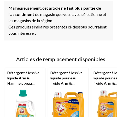
Malheureusement, cet article
ne fait plus partie de
l
’assortiment
du magasin que vous avez sélectionné et
les magasins de la région.
Ces produits similaires présentés ci-dessous pourraient
vous intéresser.
Articles de remplacement disponibles
Détergent à lessive
Détergent à lessive
Détergent à l
liquide
Arm &
liquide pour eau
liquide pour e
Hammer
, peau
froide
Arm &
froide
Arm &
sensible, 100
Hammer
, éclat de
Hammer
, com
brassées, 2,96 L
propreté, 136
avec HE, éclat
brassées, 4,02 L
propreté, 136
brassées, 4,02