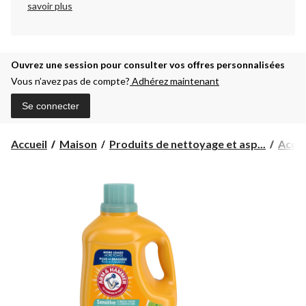
savoir plus
Ouvrez une session pour consulter vos offres personnalisées
Vous n’avez pas de compte?
Adhérez maintenant
Se connecter
Accueil
Maison
Produits de nettoyage et asp...
Acces