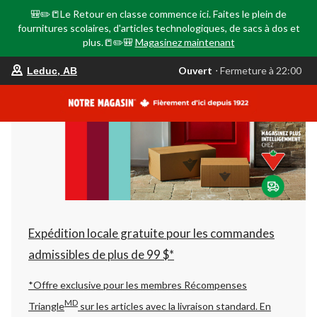
🎒✏️📒Le Retour en classe commence ici. Faites le plein de
fournitures scolaires, d'articles technologiques, de sacs à dos et
plus.📒✏️🎒
Magasinez maintenant
votre
Ouvert
⋅ Fermeture à 22:00
Leduc, AB
magasin
préféré
est
Leduc,
AB,
courament
Ouvert,
Fermeture
à
à
22:00
cliquer
pour
changer
Expédition locale gratuite pour les commandes
admissibles de plus de 99 $*
*Offre exclusive pour les membres Récompenses
MD
Triangle
sur les articles avec la livraison standard.
En