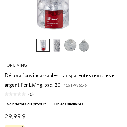
FOR LIVING
Décorations incassables transparentes remplies en
argent For Living, paq. 20
#151-9361-6
(0)
Aucune
cote
Voir détails du produit
Objets similaires
pour
ce
produit.
29,99 $
Lien
vers