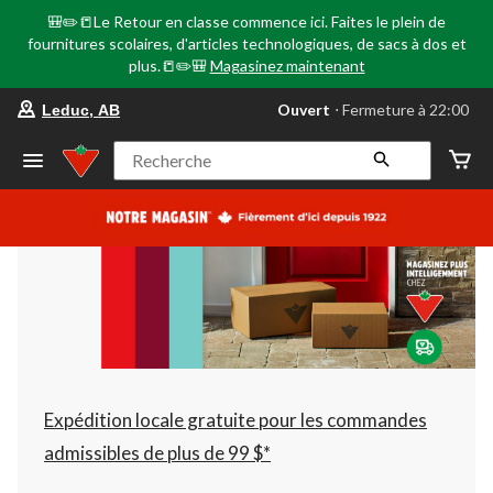
🎒✏️📒Le Retour en classe commence ici. Faites le plein de
fournitures scolaires, d'articles technologiques, de sacs à dos et
plus.📒✏️🎒
Magasinez maintenant
votre
Ouvert
⋅ Fermeture à 22:00
Leduc, AB
magasin
préféré
est
Recherche
Leduc,
AB,
courament
Ouvert,
Fermeture
à
à
22:00
cliquer
pour
changer
Expédition locale gratuite pour les commandes
admissibles de plus de 99 $*