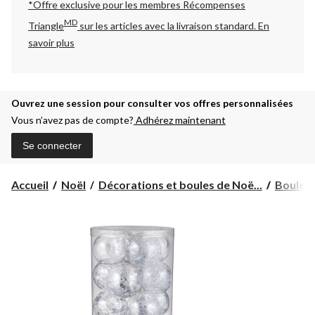
*Offre exclusive pour les membres Récompenses
MD
Triangle
sur les articles avec la livraison standard.
En
savoir plus
Ouvrez une session pour consulter vos offres personnalisées
Vous n’avez pas de compte?
Adhérez maintenant
Se connecter
Accueil
Noël
Décorations et boules de Noë...
Boules 