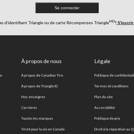
Se connecter
MD
as d’identifiant Triangle ou de carte Récompenses Triangle
?
S’inscri
À propos de nous
Légale
re
À propos de Canadian Tire
Politique de confidential
À propos de Triangle ID
Termes et conditions
Nos enseignes
Plan du site
Carrières
Accessibilité
Toutes les marques
Politique de prix
Testé pour la vie en Canada
Droit à la réparation au