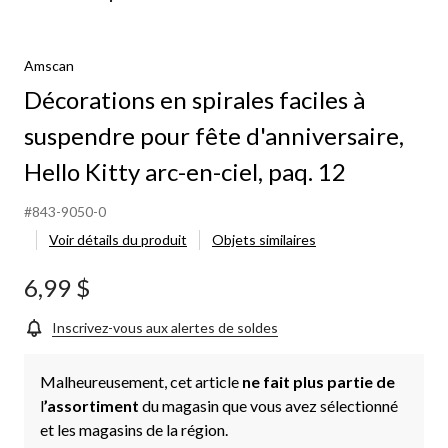
irales
ciles
Amscan
spendre
Décorations en spirales faciles à
ur
te
suspendre pour fête d'anniversaire,
anniversaire,
llo
Hello Kitty arc-en-ciel, paq. 12
tty
c-
#843-9050-0
-
l,
Voir détails du produit
Objets similaires
q.
2
6,99 $
Inscrivez-vous aux alertes de soldes
Malheureusement, cet article
ne fait plus partie de
l
’assortiment
du magasin que vous avez sélectionné
et les magasins de la région.