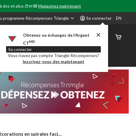
 à dos et plus.📒✏️🎒
Magasinez maintenant
u programme Récompenses Triangle
Se connecter
EN
Obtenez ou échangez de l’Argent
État de
MD
CT
command
Se connecter
Vous n’avez pas compte Triangle Récompenses?
our en Classe
Party City
Centre-auto
Inscrivez-vous des maintenant
corations
corations en spirales faci...