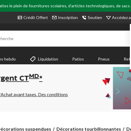
tes le plein de fournitures scolaires, d'articles technologiques, de sacs
Accédez a
Crédit Offert
Inscription
Soutien
cherche
es hebdo
Liquidation
Patios
Pneus
Ret
MD
rgent CT
*
*Achat avant taxes. Des conditions
Dé
écorations suspendues
Décorations tourbillonnantes
Dé