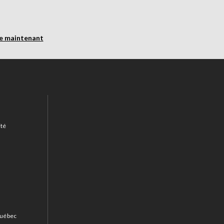
re maintenant
ité
 Québec