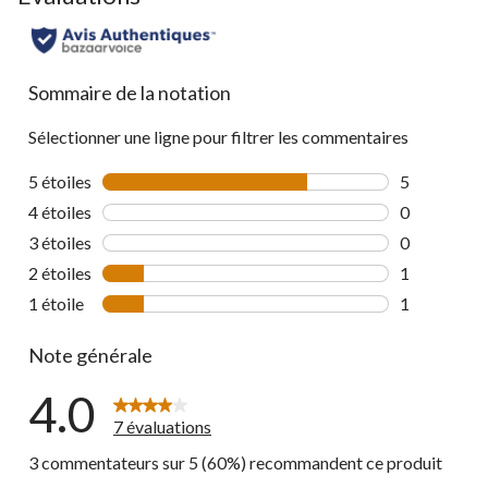
Sommaire de la notation
Sélectionner une ligne pour filtrer les commentaires
5 étoiles
étoiles
5
5 commentai
4 étoiles
étoiles
0
0 commentai
3 étoiles
étoiles
0
0 commentai
2 étoiles
étoiles
1
1 commentai
1 étoile
étoiles
1
1 commentai
Note générale
4.0
7 évaluations
3 commentateurs sur 5 (60%) recommandent ce produit