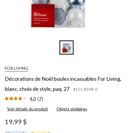
FOR LIVING
Décorations de Noël boules incassables For Living,
blanc, choix de style, paq. 27
#151-8598-0
4.0
(7)
Lire
les
Voir détails du produit
Objets similaires
7
commentaires.
Lien
19,99 $
vers
la