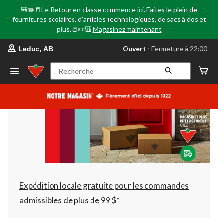
🎒✏️📒Le Retour en classe commence ici. Faites le plein de
fournitures scolaires, d'articles technologiques, de sacs à dos et
plus.📒✏️🎒
Magasinez maintenant
votre
Ouvert
⋅ Fermeture à 22:00
Leduc, AB
magasin
préféré
est
Recherche
Leduc,
AB,
courament
Ouvert,
Fermeture
à
à
22:00
cliquer
pour
changer
Expédition locale gratuite pour les commandes
admissibles de plus de 99 $*