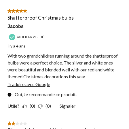
5 étoile(s) sur 5.
Shatterproof Christmas bulbs
Jacobs
ACHETEUR VÉRIFIÉ
il y a 4 ans
With two grandchildren running around the shatterproof
bulbs were a perfect choice. The silver and white ones
were beautiful and blended well with our red and white
themed Christmas decorations this year.
Traduire avec Google
Oui, Je recommande ce produit.
Utile?
(0)
(0)
Signaler
2 étoile(s) sur 5.