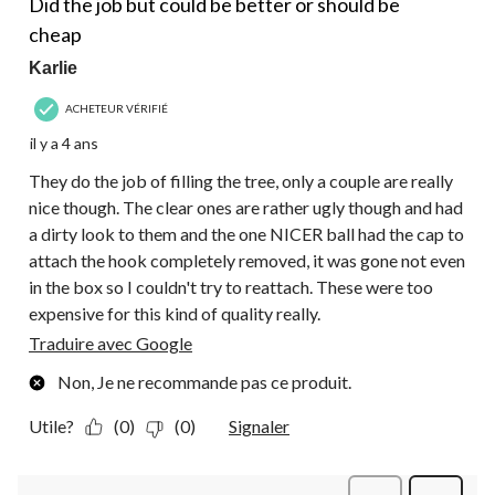
Did the job but could be better or should be
cheap
Karlie
ACHETEUR VÉRIFIÉ
il y a 4 ans
They do the job of filling the tree, only a couple are really
nice though. The clear ones are rather ugly though and had
a dirty look to them and the one NICER ball had the cap to
attach the hook completely removed, it was gone not even
in the box so I couldn't try to reattach. These were too
expensive for this kind of quality really.
Traduire avec Google
Non, Je ne recommande pas ce produit.
Utile?
(0)
(0)
Signaler