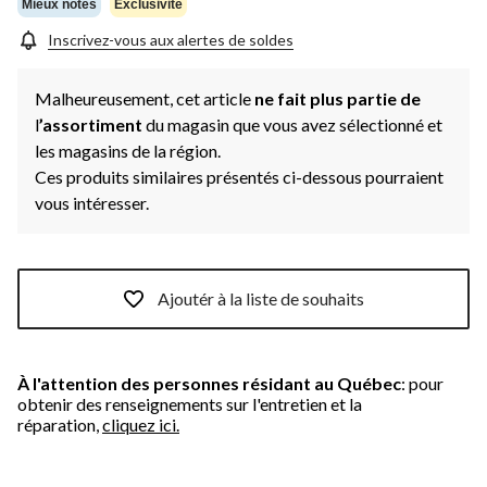
même
Mieux notés
Exclusivité
page.
Inscrivez-vous aux alertes de soldes
Malheureusement, cet article
ne fait plus partie de
l
’assortiment
du magasin que vous avez sélectionné et
les magasins de la région.
Ces produits similaires présentés ci-dessous pourraient
vous intéresser.
Ajoutér à la liste de souhaits
À l'attention des personnes résidant au Québec
: pour
obtenir des renseignements sur l'entretien et la
réparation,
cliquez ici.