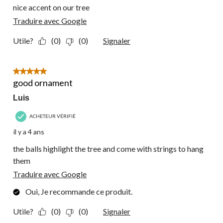
nice accent on our tree
Traduire avec Google
Utile?
(0)
(0)
Signaler
5 étoile(s) sur 5.
good ornament
Luis
ACHETEUR VÉRIFIÉ
il y a 4 ans
the balls highlight the tree and come with strings to hang
them
Traduire avec Google
Oui, Je recommande ce produit.
Utile?
(0)
(0)
Signaler