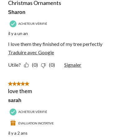
commentaire.
Christmas Ornaments
Sharon
ACHETEUR VÉRIFIÉ
il y a un an
I love them they finished of my tree perfectly
Traduire avec Google
Utile?
(0)
(0)
Signaler
5 étoile(s) sur 5.
love them
sarah
ACHETEUR VÉRIFIÉ
ÉVALUATION INCITATIVE
il y a 2 ans