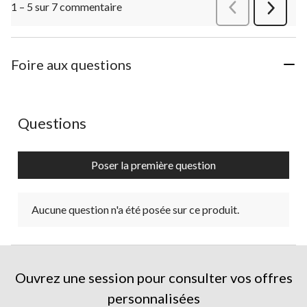
1 – 5 sur 7 commentaire
Précédentcommen
Suivant
commen
Foire aux questions
Aucune question n'a été posée sur ce produit.
Questions
Poser la première question
Aucune question n'a été posée sur ce produit.
Ouvrez une session pour consulter vos offres
personnalisées