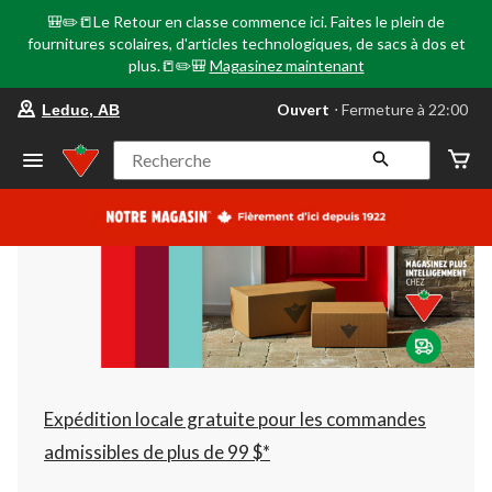
🎒✏️📒Le Retour en classe commence ici. Faites le plein de
fournitures scolaires, d'articles technologiques, de sacs à dos et
plus.📒✏️🎒
Magasinez maintenant
votre
Ouvert
⋅ Fermeture à 22:00
Leduc, AB
magasin
préféré
est
Recherche
Leduc,
AB,
courament
Ouvert,
Fermeture
à
à
22:00
cliquer
pour
changer
Expédition locale gratuite pour les commandes
admissibles de plus de 99 $*