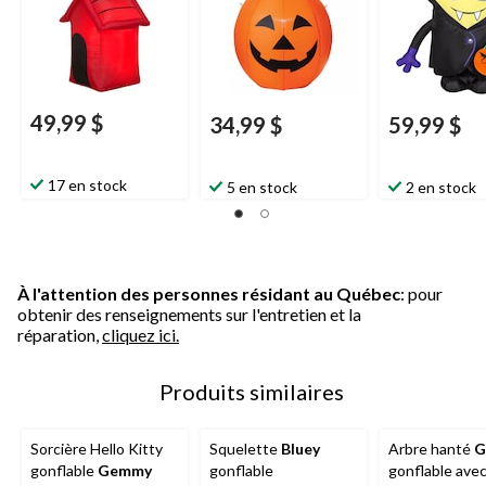
autogonflante pour
l'Halloween
49,99 $
34,99 $
59,99 $
17 en stock
5 en stock
2 en stock
À l'attention des personnes résidant au Québec
: pour
obtenir des renseignements sur l'entretien et la
réparation,
cliquez ici.
Produits similaires
Sorcière Hello Kitty
Squelette
Bluey
Arbre hanté
G
gonflable
Gemmy
gonflable
gonflable avec