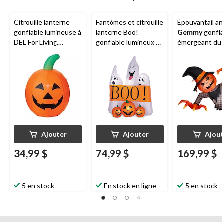
Citrouille lanterne
Fantômes et citrouille
Épouvantail a
gonflable lumineuse à
lanterne Boo!
Gemmy
gonfl
DEL For Living,
gonflable lumineux à
émergeant du 
orange, 3,5 pi,
DEL
For Living
,
décoration
blanc/orange, 5,5 pi,
d'extérieur
décoration
autogonflante pour
d'extérieur
l'Halloween
autogonflante pour
l'Halloween
Ajouter
Ajouter
Ajou
34,99 $
74,99 $
169,99 $
5 en stock
En stock en ligne
5 en stock