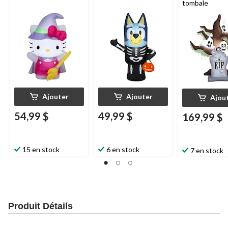
tombale
Ajouter
Ajouter
Ajou
54,99 $
49,99 $
169,99 $
15 en stock
6 en stock
7 en stock
Produit Détails