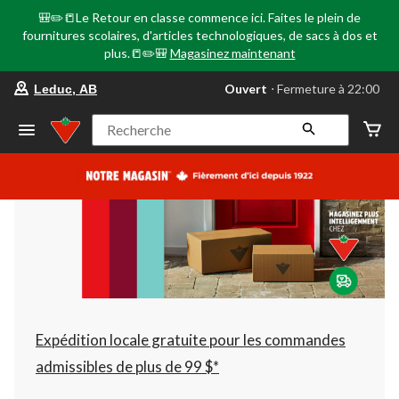
🎒✏️📒Le Retour en classe commence ici. Faites le plein de
fournitures scolaires, d'articles technologiques, de sacs à dos et
plus.📒✏️🎒
Magasinez maintenant
votre
Ouvert
⋅ Fermeture à 22:00
Leduc, AB
magasin
préféré
est
Recherche
Leduc,
AB,
courament
Ouvert,
Fermeture
à
à
22:00
cliquer
pour
changer
Expédition locale gratuite pour les commandes
admissibles de plus de 99 $*