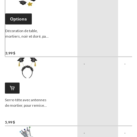
Options
Décoration de table,
mortiers, noir et doré, paq.
32
3,99 $
-
-
Serre-tête avec antennes
de mortier, pour remise
des diplômes, noir
5,99 $
-
-