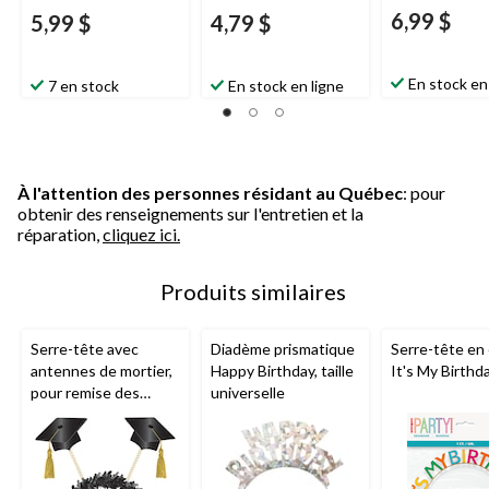
6,99 $
5,99 $
4,79 $
En stock en
7 en stock
En stock en ligne
À l'attention des personnes résidant au Québec
: pour
obtenir des renseignements sur l'entretien et la
réparation,
cliquez ici.
Produits similaires
Serre-tête avec
Diadème prismatique
Serre-tête en 
antennes de mortier,
Happy Birthday, taille
It's My Birthd
pour remise des
universelle
diplômes, noir