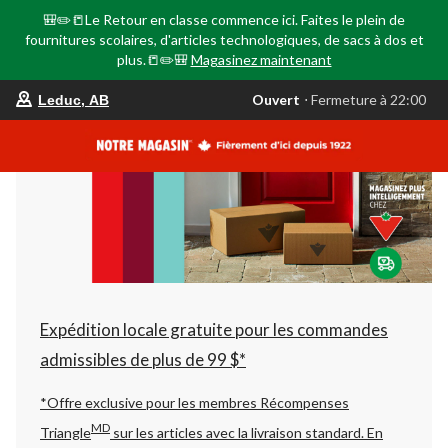
🎒✏️📒Le Retour en classe commence ici. Faites le plein de
fournitures scolaires, d'articles technologiques, de sacs à dos et
plus.📒✏️🎒
Magasinez maintenant
votre
Ouvert
⋅ Fermeture à 22:00
Leduc, AB
magasin
préféré
est
Leduc,
AB,
courament
Ouvert,
Fermeture
à
à
22:00
cliquer
pour
changer
Expédition locale gratuite pour les commandes
admissibles de plus de 99 $*
*Offre exclusive pour les membres Récompenses
MD
Triangle
sur les articles avec la livraison standard.
En