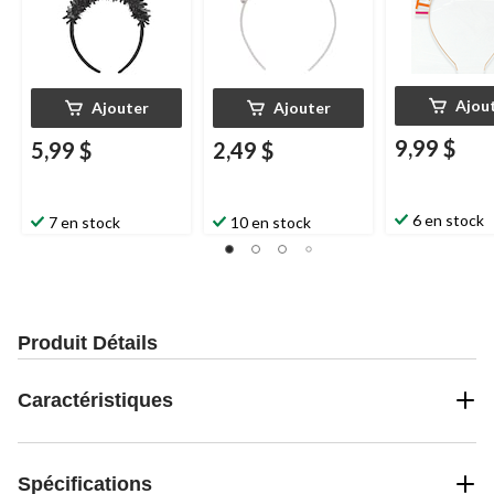
Ajou
Ajouter
Ajouter
9,99 $
5,99 $
2,49 $
6 en stock
7 en stock
10 en stock
Produit Détails
Caractéristiques
Spécifications