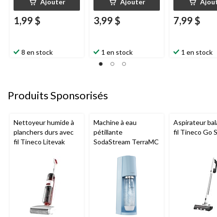
Ajouter
Ajouter
Ajou
1,99 $
3,99 $
7,99 $
8 en stock
1 en stock
1 en stock
Produits Sponsorisés
Nettoyeur humide à
Machine à eau
Aspirateur bal
planchers durs avec
pétillante
fil Tineco Go S
fil Tineco Litevak
SodaStream TerraMC