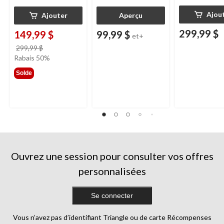
Ajou
Ajouter
Aperçu
299,99 $
149,99 $
99,99 $
et+
prix
299,99 $
était
Rabais 50%
299,99 $
Solde
Ouvrez une session pour consulter vos offres
personnalisées
Se connecter
Vous n’avez pas d’identifiant Triangle ou de carte Récompenses