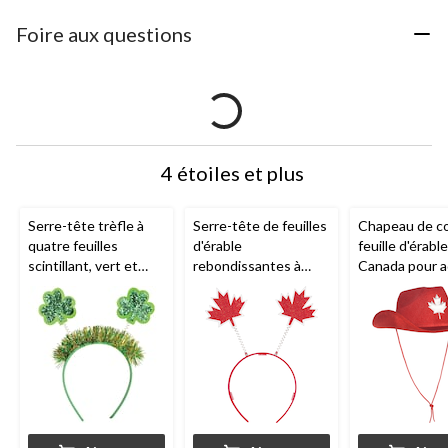
Foire aux questions
4 étoiles et plus
Serre-tête trèfle à
Serre-tête de feuilles
Chapeau de c
quatre feuilles
d'érable
feuille d'érabl
scintillant, vert et
rebondissantes à
Canada pour a
doré, taille unique,
paillettes, rouge,
pour la Saint-Patrick
taille unique, pour la
fête du Canada