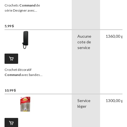
Crochets
Command
de
série Designer avec
bandes adhésives, moyen,
blanc, 3 lb, paq. 2
5,99 $
Aucune
1360,00 g
cote de
service
Crochet décoratif
Command
avec bandes
adhésives, moyen, noir
mat, 3 lb, paq. 1
10,99 $
Service
1300,00 g
léger