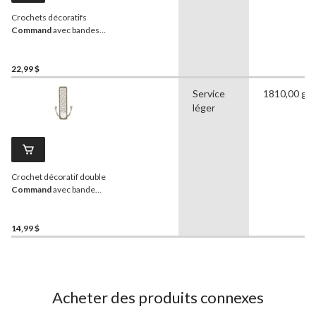
Crochets décoratifs
Command
avec bandes
adhésives, moyen, nickel
brossé, 3 lb, paq. 2
22,99 $
Service
1810,00 g
léger
Crochet décoratif double
Command
avec bande
adhésive, grand, nickel
brossé, 4 lb, paq. 1
14,99 $
Acheter des produits connexes