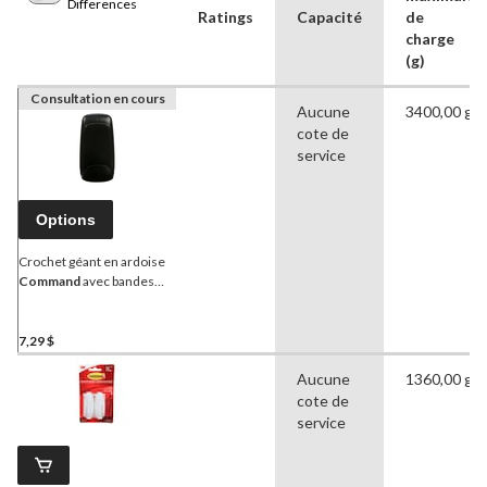
Differences
Ratings
Capacité
de
charge
(g)
Consultation en cours
Aucune
3400,00 g
cote de
service
Options
Crochet géant en ardoise
Command
avec bandes
adhésives, noir, 7,5 lb, paq.
1
7,29 $
Aucune
1360,00 g
cote de
service