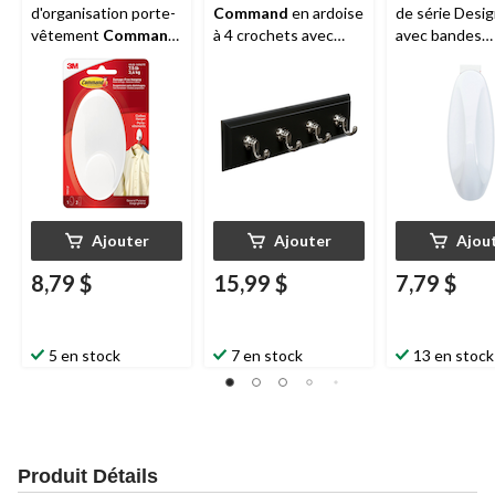
d'organisation porte-
Command
en ardoise
de série Desi
vêtement
Command
à 4 crochets avec
avec bandes
avec bandes
bandes adhésives, 2
adhésives, gra
adhésives, grand,
lb
blanc, 5 lb, paq
blanc, 7,5 lb, paq. 1
Ajouter
Ajouter
Ajou
8,79 $
15,99 $
7,79 $
5 en stock
7 en stock
13 en stock
Produit Détails