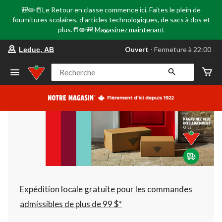
🎒✏️📒Le Retour en classe commence ici. Faites le plein de
fournitures scolaires, d'articles technologiques, de sacs à dos et
plus.📒✏️🎒
Magasinez maintenant
votre
Ouvert
⋅ Fermeture à 22:00
Leduc, AB
magasin
préféré
est
Recherche
Leduc,
AB,
courament
Ouvert,
Fermeture
à
à
22:00
cliquer
pour
changer
Expédition locale gratuite pour les commandes
admissibles de plus de 99 $*