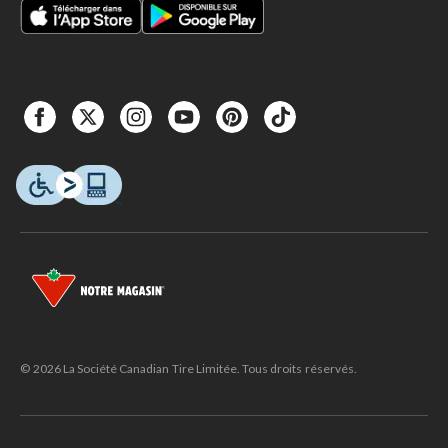
© 2026 La Société Canadian Tire Limitée. Tous droits réservés.