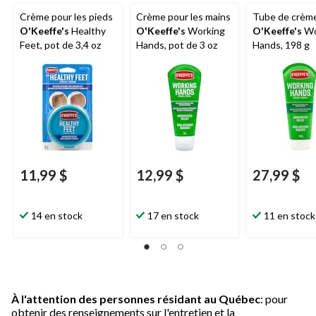
Crème pour les pieds
Crème pour les mains
Tube de crèm
O'Keeffe's
Healthy
O'Keeffe's
Working
O'Keeffe's
Wo
Feet, pot de 3,4 oz
Hands, pot de 3 oz
Hands, 198 g
11,99 $
12,99 $
27,99 $
14 en stock
17 en stock
11 en stock
À l'attention des personnes résidant au Québec
: pour
obtenir des renseignements sur l'entretien et la