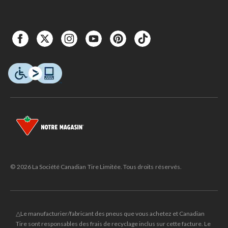
© 2026 La Société Canadian Tire Limitée. Tous droits réservés.
△Le manufacturier/fabricant des pneus que vous achetez et Canadian
Tire sont responsables des frais de recyclage inclus sur cette facture. Le