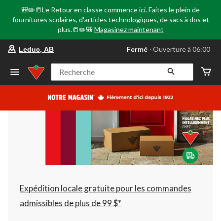
🎒✏️📒Le Retour en classe commence ici. Faites le plein de
fournitures scolaires, d'articles technologiques, de sacs à dos et
plus.📒✏️🎒
Magasinez maintenant
votre
Fermé
⋅ Ouverture à 06:00
Leduc, AB
magasin
préféré
est
Recherche
Leduc,
AB,
courament
Fermé,
Ouverture
à
à
06:00
cliquer
pour
changer
Expédition locale gratuite pour les commandes
admissibles de plus de 99 $*