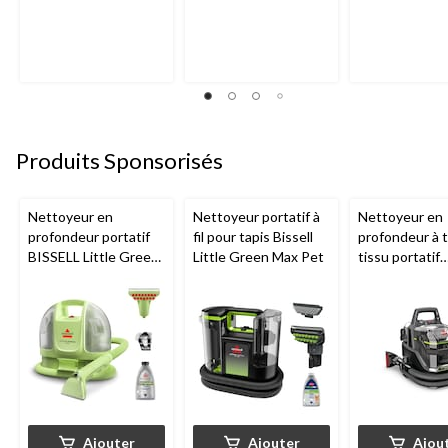
Produits Sponsorisés
Nettoyeur en
Nettoyeur portatif à
Nettoyeur en
profondeur portatif
fil pour tapis Bissell
profondeur à t
BISSELL Little Green
Little Green Max Pet
tissu portatif
Mini avec fil pour
BISSELLᴹᴰ Litt
tapis et tissus
Greenᴹᴰ Pet 
d'ameublement
Ajouter
Ajouter
Ajou