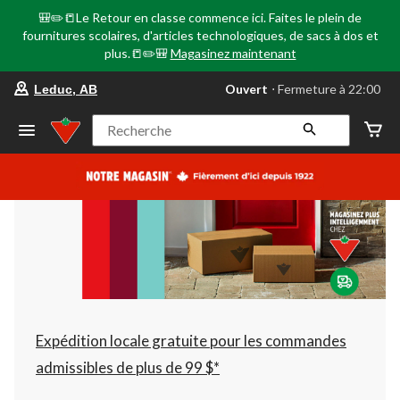
🎒✏️📒Le Retour en classe commence ici. Faites le plein de
fournitures scolaires, d'articles technologiques, de sacs à dos et
plus.📒✏️🎒
Magasinez maintenant
votre
Ouvert
⋅ Fermeture à 22:00
Leduc, AB
magasin
préféré
est
Recherche
Leduc,
AB,
courament
Ouvert,
Fermeture
à
à
22:00
cliquer
pour
changer
Expédition locale gratuite pour les commandes
admissibles de plus de 99 $*