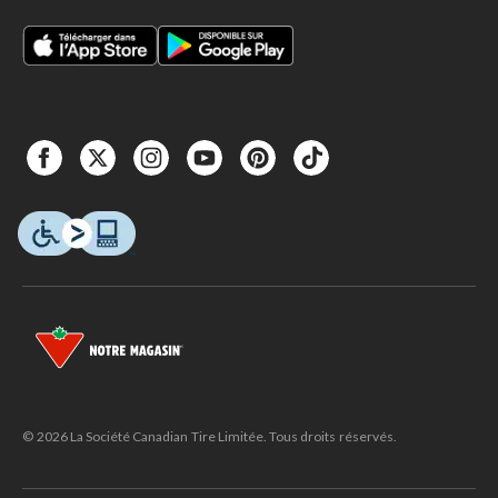
© 2026 La Société Canadian Tire Limitée. Tous droits réservés.