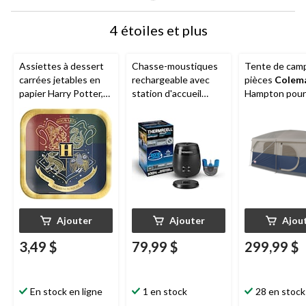
4 étoiles et plus
Assiettes à dessert
Chasse-moustiques
Tente de camp
carrées jetables en
rechargeable avec
pièces
Colem
papier Harry Potter,
station d'accueil
Hampton pour
vert/rouge/bleu/gris,
Thermacell
E65,
saisons, 9 per
7 po, paq. 8, pour fête
charbon
avec cloison, 
d'anniversaire
de pluie et sa
transport
Ajouter
Ajouter
Ajou
3,49 $
79,99 $
299,99 $
En stock en ligne
1 en stock
28 en stock