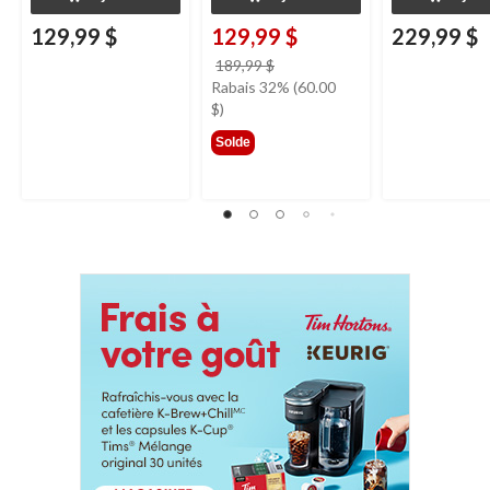
129,99 $
129,99 $
229,99 $
prix
189,99 $
était
Rabais 32% (60.00
189,99 $
$)
Solde