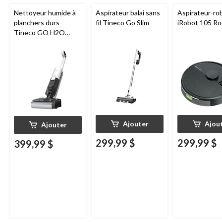
Nettoyeur humide à
Aspirateur balai sans
Aspirateur-ro
planchers durs
fil Tineco Go Slim
iRobot 105 R
Tineco GO H2O
HammerHead
Ajouter
Ajou
Ajouter
299,99 $
299,99 $
399,99 $