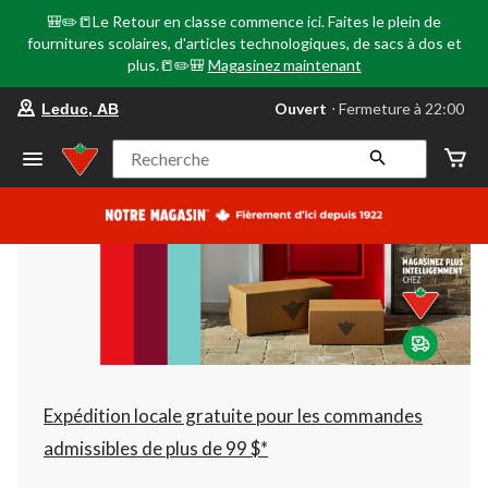
🎒✏️📒Le Retour en classe commence ici. Faites le plein de
fournitures scolaires, d'articles technologiques, de sacs à dos et
plus.📒✏️🎒
Magasinez maintenant
votre
Ouvert
⋅ Fermeture à 22:00
Leduc, AB
magasin
préféré
est
Recherche
Leduc,
AB,
courament
Ouvert,
Fermeture
à
à
22:00
cliquer
pour
changer
Expédition locale gratuite pour les commandes
admissibles de plus de 99 $*