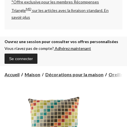
*Offre exclusive pour les membres Récompenses
MD
Triangle
sur les articles avec la livraison standard.
En
savoir plus
Ouvrez une session pour consulter vos offres personnalisées
Vous n’avez pas de compte?
Adhérez maintenant
Se connecter
Accueil
Maison
Décorations pour la maison
Oreillers