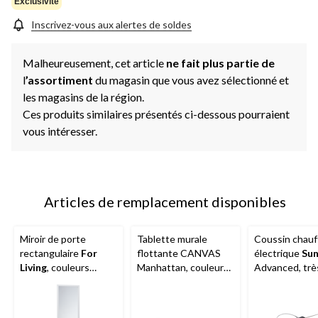
Exclusivité
Inscrivez-vous aux alertes de soldes
Malheureusement, cet article
ne fait plus partie de
l
’assortiment
du magasin que vous avez sélectionné et
les magasins de la région.
Ces produits similaires présentés ci-dessous pourraient
vous intéresser.
Articles de remplacement disponibles
Miroir de porte
Tablette murale
Coussin chauf
rectangulaire
For
flottante CANVAS
électrique
Su
Living
, couleurs
Manhattan, couleurs
Advanced, trè
variées, 14 x 50 po
variées, 24 po
format, noir