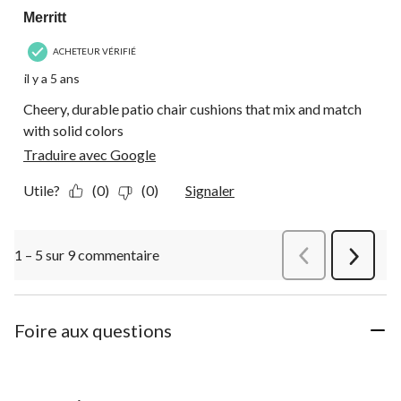
Merritt
ACHETEUR VÉRIFIÉ
il y a 5 ans
Cheery, durable patio chair cushions that mix and match
with solid colors
Traduire avec Google
Utile?
(0)
(0)
Signaler
1 – 5 sur 9 commentaire
Précédentcommen
Suivant
commen
Foire aux questions
Aucune question n'a été posée sur ce produit.