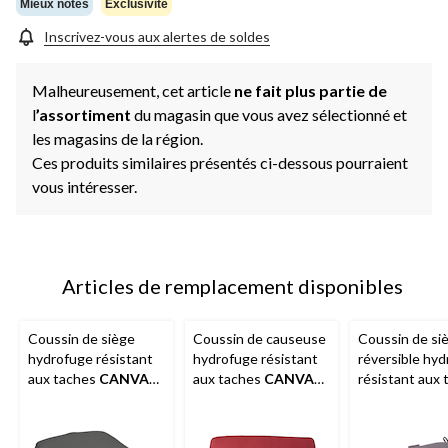
même
Mieux notés
Exclusivité
page.
Inscrivez-vous aux alertes de soldes
Malheureusement, cet article
ne fait plus partie de
l
’assortiment
du magasin que vous avez sélectionné et
les magasins de la région.
Ces produits similaires présentés ci-dessous pourraient
vous intéresser.
Articles de remplacement disponibles
Coussin de siège
Coussin de causeuse
Coussin de si
hydrofuge résistant
hydrofuge résistant
réversible hy
aux taches
CANVAS
aux taches
CANVAS
résistant aux 
Canterbury, gris
Canterbury, rouge
CANVAS
Balm
gris