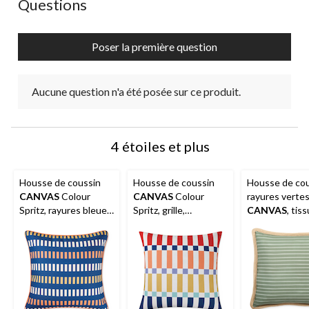
Questions
Poser la première question
Aucune question n'a été posée sur ce produit.
4 étoiles et plus
Housse de coussin
Housse de coussin
Housse de cou
CANVAS
Colour
CANVAS
Colour
rayures verte
Spritz, rayures bleues,
Spritz, grille,
CANVAS
, tiss
polyester, bleu,
polyester, orange,
résistant à l'e
housse de coussin
housse de coussin
taches et à la
seulement, 18 x 18 po
seulement, 18 x 18 po
décoloration, v
housse sans c
18 x 18 po