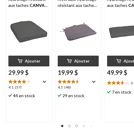
aux taches
CANVAS
résistant aux taches
aux taches
C
Canterbury, gris
CANVAS
Balmoral,
Canterbury, gr
gris
Ajouter
Ajouter
Ajou
29,99 $
19,99 $
49,99 $
3
3.7
4.1
4.5
4.1
(57)
4.5
(48)
étoile(s)
7 en stock
étoile(s)
étoile(s)
44 en stock
29 en stock
sur
sur
sur
5.
5.
5.
24
57
48
évaluations
évaluations
évaluations