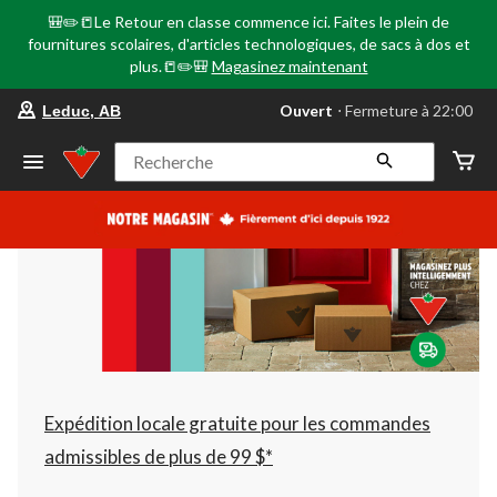
🎒✏️📒Le Retour en classe commence ici. Faites le plein de
fournitures scolaires, d'articles technologiques, de sacs à dos et
plus.📒✏️🎒
Magasinez maintenant
votre
Ouvert
⋅ Fermeture à 22:00
Leduc, AB
magasin
préféré
est
Recherche
Leduc,
AB,
courament
Ouvert,
Fermeture
à
à
22:00
cliquer
pour
changer
Expédition locale gratuite pour les commandes
admissibles de plus de 99 $*