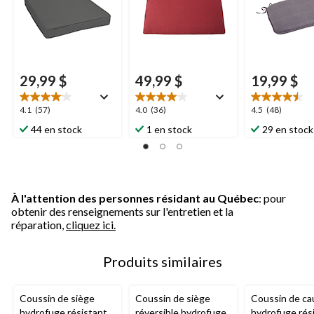
29,99 $
49,99 $
19,99 $
4.1
4.0
4.5
4.1
(57)
4.0
(36)
4.5
(48)
étoile(s)
étoile(s)
étoile(s)
44 en stock
1 en stock
29 en stock
sur
sur
sur
5.
5.
5.
57
36
48
évaluations
évaluations
évaluations
À l'attention des personnes résidant au Québec
: pour
obtenir des renseignements sur l'entretien et la
réparation,
cliquez ici.
Produits similaires
Coussin de siège
Coussin de siège
Coussin de c
hydrofuge résistant
réversible hydrofuge
hydrofuge rés