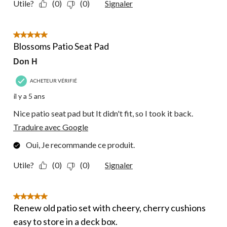
Utile?
(0)
(0)
Signaler
5 étoile(s) sur 5.
Blossoms Patio Seat Pad
Don H
ACHETEUR VÉRIFIÉ
il y a 5 ans
Nice patio seat pad but It didn't fit, so I took it back.
Traduire avec Google
Oui, Je recommande ce produit.
Utile?
(0)
(0)
Signaler
5 étoile(s) sur 5.
Renew old patio set with cheery, cherry cushions
easy to store in a deck box.