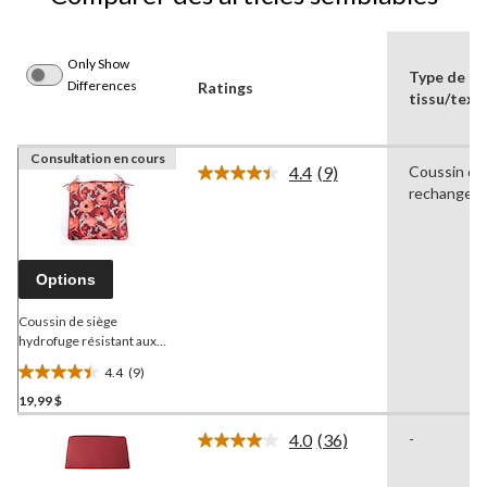
Only Show
Type de
Differences
Ratings
tissu/texti
Consultation en cours
4.4
(9)
Coussin de
Lire
rechange
les
9
commentaires.
Lien
vers
Options
la
même
page.
Coussin de siège
hydrofuge résistant aux
taches
CANVAS
4.4
(9)
Blossoms, rouge
4.4
19,99 $
étoile(s)
sur
4.0
(36)
-
5.
Lire
les
9
36