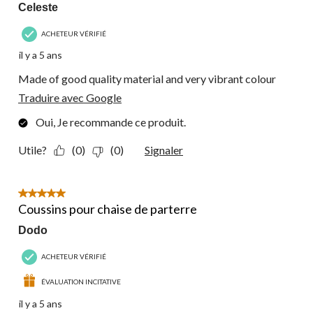
Celeste
ACHETEUR VÉRIFIÉ
il y a 5 ans
Made of good quality material and very vibrant colour
Traduire avec Google
Oui, Je recommande ce produit.
Utile?
(0)
(0)
Signaler
5 étoile(s) sur 5.
Coussins pour chaise de parterre
Dodo
ACHETEUR VÉRIFIÉ
ÉVALUATION INCITATIVE
il y a 5 ans