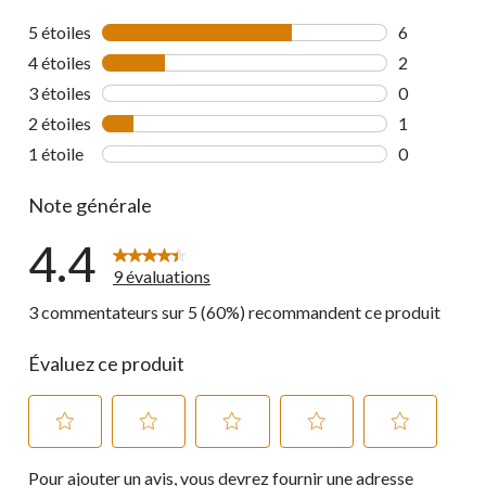
5 étoiles
étoiles
6
6 commentai
4 étoiles
étoiles
2
2 commentai
3 étoiles
étoiles
0
0 commentai
2 étoiles
étoiles
1
1 commentai
1 étoile
étoiles
0
0 commentai
Note générale
4.4
9 évaluations
3 commentateurs sur 5 (60%) recommandent ce produit
Évaluez ce produit
Sélectionnez
Sélectionnez
Sélectionnez
Sélectionnez
Sélectionnez
Pour ajouter un avis, vous devrez fournir une adresse
pour
pour
pour
pour
pour