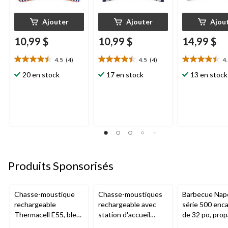
Ajouter
Ajouter
Ajou
10,99 $
10,99 $
14,99 $
4.5
(4)
4.5
(4)
4
4.5
4.5
4.5
étoile(s)
étoile(s)
étoile(s)
20 en stock
17 en stock
13 en stock
sur
sur
sur
5.
5.
5.
4
4
2
évaluations
évaluations
évaluations
Produits Sponsorisés
Chasse-moustique
Chasse-moustiques
Barbecue Nap
rechargeable
rechargeable avec
série 500 enca
Thermacell E55, bleu
station d'accueil
de 32 po, prop
royal
Thermacell E65,
acier inoxydab