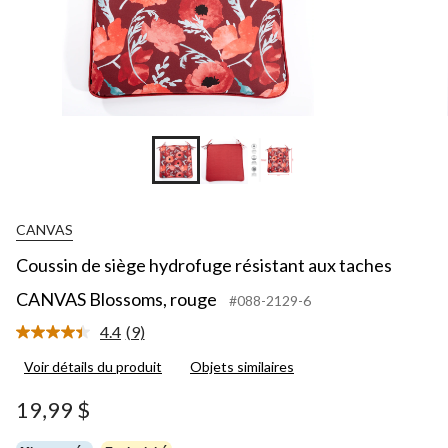
CANVAS
Coussin de siège hydrofuge résistant aux taches
CANVAS Blossoms, rouge
#088-2129-6
4.4
(9)
Lire
les
Voir détails du produit
Objets similaires
9
commentaires.
Lien
19,99 $
vers
la