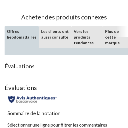
5.
24
évaluations
Acheter des produits connexes
Offres
Les clients ont
Vers les
Plus de
hebdomadaires
aussi consulté
produits
cette
tendances
marque
Évaluations
Évaluations
Sommaire de la notation
Sélectionner une ligne pour filtrer les commentaires