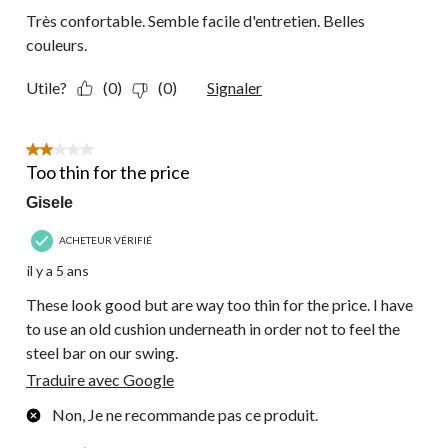
Très confortable. Semble facile d'entretien. Belles
couleurs.
Utile?
(0)
(0)
Signaler
2 étoile(s) sur 5.
Too thin for the price
Gisele
ACHETEUR VÉRIFIÉ
il y a 5 ans
These look good but are way too thin for the price. I have
to use an old cushion underneath in order not to feel the
steel bar on our swing.
Traduire avec Google
Non, Je ne recommande pas ce produit.