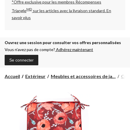
*Offre exclusive pour les membres Récompenses
MD
Triangle
sur les articles avec la livraison standard.
En
savoir plus
Ouvrez une session pour consulter vos offres personnalisées
Vous n’avez pas de compte?
Adhérez maintenant
Se connecter
Accueil
Extérieur
Meubles et accessoires de ja...
Cous