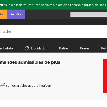
tes le plein de fournitures scolaires, d'articles technologiques, de sacs
cherche
es hebdo
Liquidation
Patios
Pneus
Ret
mmandes admissibles de plus
MD
e
sur les articles avec la livraison