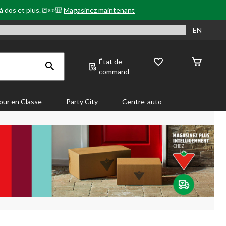
 à dos et plus.📒✏️🎒
Magasinez maintenant
EN
État de
command
our en Classe
Party City
Centre-auto