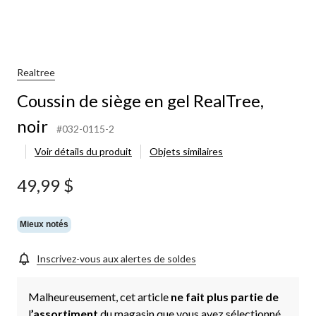
Realtree
Coussin de siège en gel RealTree,
noir
#032-0115-2
Voir détails du produit
Objets similaires
49,99 $
Mieux notés
Inscrivez-vous aux alertes de soldes
Malheureusement, cet article
ne fait plus partie de
l
’assortiment
du magasin que vous avez sélectionné