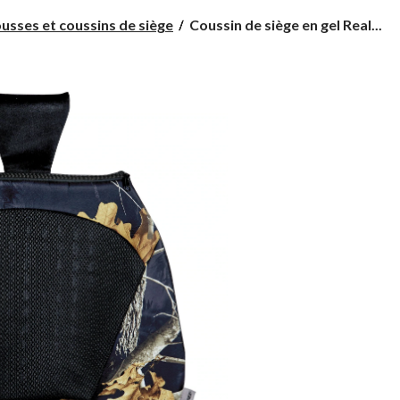
Coussin
usses et coussins de siège
Coussin de siège en gel Real...
de
siège
en
gel
RealTree,
noir