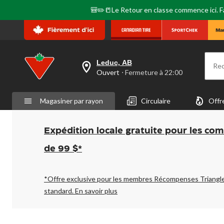
🎒✏️📒Le Retour en classe commence ici. Fai
Leduc, AB
Re
votre
Ouvert
⋅ Fermeture à 22:00
magasin
préféré
est
Magasiner par rayon
Circulaire
Offr
Leduc,
AB,
courament
Ouvert,
Expédition locale gratuite pour les co
Fermeture
à
de 99 $*
à
22:00
cliquer
pour
*Offre exclusive pour les membres Récompenses Triangl
changer
standard.
En savoir plus