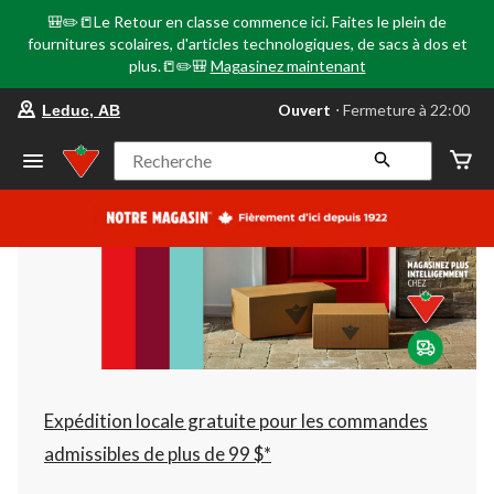
🎒✏️📒Le Retour en classe commence ici. Faites le plein de
fournitures scolaires, d'articles technologiques, de sacs à dos et
plus.📒✏️🎒
Magasinez maintenant
votre
Ouvert
⋅ Fermeture à 22:00
Leduc, AB
magasin
préféré
est
Recherche
Leduc,
AB,
courament
Ouvert,
Fermeture
à
à
22:00
cliquer
pour
changer
Expédition locale gratuite pour les commandes
admissibles de plus de 99 $*