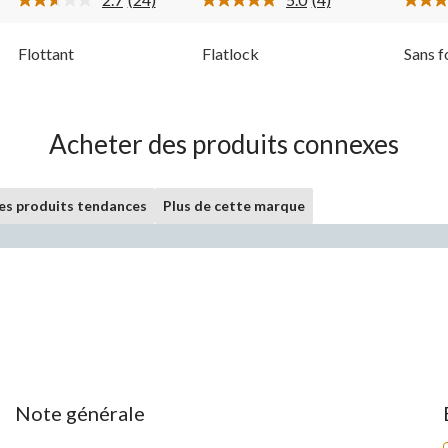
Lire
Lire
les
les
24
4
Flottant
Flatlock
Sans f
ires.
commentaires.
commentaires.
Lien
Lien
vers
vers
la
la
même
même
page.
page.
Acheter des produits connexes
les produits tendances
Plus de cette marque
Note générale