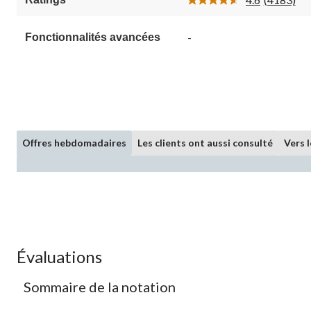
évaluations
Lire
les
4183
-
Fonctionnalités avancées
commenta
Lien
vers
la
même
page.
Offres hebdomadaires
Les clients ont aussi consulté
Vers 
Évaluations
Sommaire de la notation