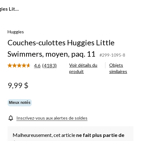
es Lit...
Huggies
Couches-culottes Huggies Little
Swimmers, moyen, paq. 11
#299-1095-8
4.6
(4183)
Voir détails du
Objets
Lire
produit
similaires
les
4183
commentaires.
9,99 $
Lien
vers
la
même
Mieux notés
page.
Inscrivez-vous aux alertes de soldes
Malheureusement, cet article
ne fait plus partie de