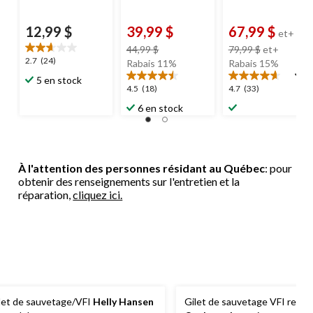
12,99 $
39,99 $
67,99 $
et+
prix
prix
44,99 $
79,99 $
et+
2.7
2.7
(24)
était
était
Rabais 11%
Rabais 15%
étoile(s)
44,99 $
à
5 en stock
sur
4.5
4.7
4.5
(18)
4.7
(33)
partir
5.
étoile(s)
étoile(s)
de
6 en stock
24
sur
sur
79,99 $
évaluations
5.
5.
18
33
évaluations
évaluations
À l'attention des personnes résidant au Québec
: pour
obtenir des renseignements sur l'entretien et la
réparation,
cliquez ici.
let de sauvetage/VFI
Helly Hansen
Gilet de sauvetage VFI remb