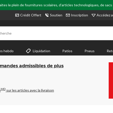
tes le plein de fournitures scolaires, d'articles technologiques, de sacs
Accédez a
Crédit Offert
Soutien
Inscription
cherche
es hebdo
Liquidation
Patios
Pneus
Ret
mmandes admissibles de plus
MD
e
sur les articles avec la livraison