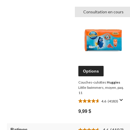
Consultation en cours
Options
Couches-culottes
Huggies
Little Swimmers, moyen, paq.
11
4.6
(4183)
4.6
étoile(s)
9,99 $
sur
5.
4183
4.6
(4183)
Ratings