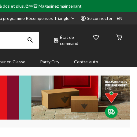
 à dos et plus.📒✏️🎒
Magasinez maintenant
u programme Récompenses Triangle
Se connecter
EN
État de
command
our en Classe
Party City
Centre-auto