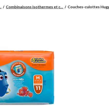
Couches-
.
Combinaisons isothermes et c...
Couches-culottes Huggi
culottes
Huggies
Little
Swimmers,
moyen,
paq.
11