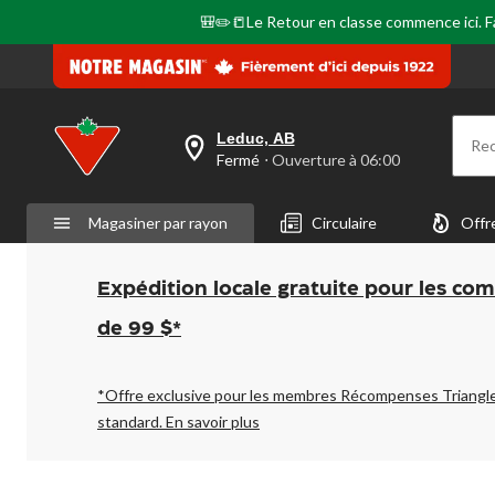
page.
🎒✏️📒Le Retour en classe commence ici. Fai
Leduc, AB
Re
votre
Fermé
⋅ Ouverture à 06:00
magasin
préféré
est
Magasiner par rayon
Circulaire
Offr
Leduc,
AB,
courament
Fermé,
Expédition locale gratuite pour les co
Ouverture
à
de 99 $*
à
06:00
cliquer
pour
*Offre exclusive pour les membres Récompenses Triangl
changer
standard.
En savoir plus