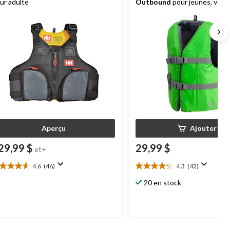
ur adulte
Outbound
pour jeunes, vert
Aperçu
Ajouter
29,99 $
29,99 $
et+
4.6
(46)
4.3
(42)
6
4.3
oile(s)
étoile(s)
20 en stock
r
sur
5.
6
42
aluations
évaluations