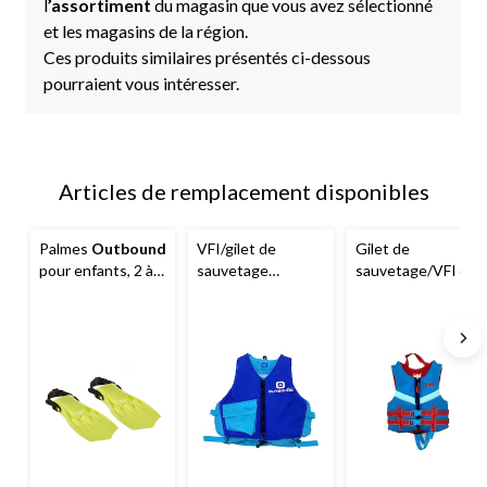
l
’assortiment
du magasin que vous avez sélectionné
et les magasins de la région.
Ces produits similaires présentés ci-dessous
pourraient vous intéresser.
Articles de remplacement disponibles
Palmes
Outbound
VFI/gilet de
Gilet de
pour enfants, 2 à 5
sauvetage
sauvetage/VFI en
ans
confortable
Evoprene
Helly
Outbound
pour
Hansen
pour
jeunes
enfants