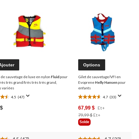
Ajouter
Options
t de sauvetage de luxe en nylon
Fluid
pour
Gilet de sauvetage/VFI en
très très grand/très très très grand,
Evoprene
Helly Hansen
pour
s variées
enfants
4.5
(47)
4.7
(33)
4.7
s)
étoile(s)
 $
67,99 $
Et+
sur
Prix
79,99 $
Et+
5.
Était
Solde
33
À
tions
évaluations
Partir
4.5
(47)
4.7
(33)