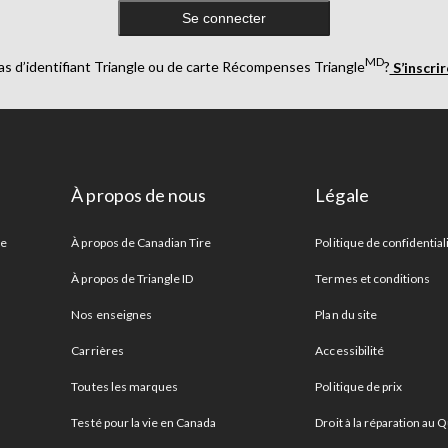
Se connecter
MD
as d’identifiant Triangle ou de carte Récompenses Triangle
?
S’inscri
À propos de nous
Légale
re
À propos de Canadian Tire
Politique de confidential
À propos de Triangle ID
Termes et conditions
Nos enseignes
Plan du site
Carrières
Accessibilité
Toutes les marques
Politique de prix
Testé pour la vie en Canada
Droit à la réparation au