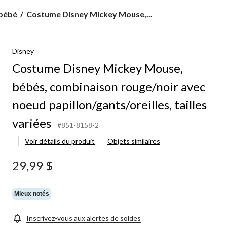
Costume
bébé
Costume Disney Mickey Mouse,...
Disney
Mickey
Mouse,
Disney
bébés,
combinaison
Costume Disney Mickey Mouse,
rouge/noir
avec
bébés, combinaison rouge/noir avec
noeud
papillon/gants/oreilles,
noeud papillon/gants/oreilles, tailles
tailles
variées
variées
#851-8158-2
Voir détails du produit
Objets similaires
29,99 $
Mieux notés
Inscrivez-vous aux alertes de soldes