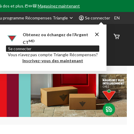
 à dos et plus.📒✏️🎒
Magasinez maintenant
u programme Récompenses Triangle
Se connecter
EN
Obtenez ou échangez de l’Argent
État de
MD
CT
command
Se connecter
Vous n’avez pas compte Triangle Récompenses?
our en Classe
Party City
Centre-auto
Inscrivez-vous des maintenant