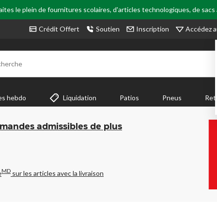
tes le plein de fournitures scolaires, d'articles technologiques, de sacs
Accédez a
Crédit Offert
Soutien
Inscription
cherche
es hebdo
Liquidation
Patios
Pneus
Ret
mmandes admissibles de plus
MD
e
sur les articles avec la livraison