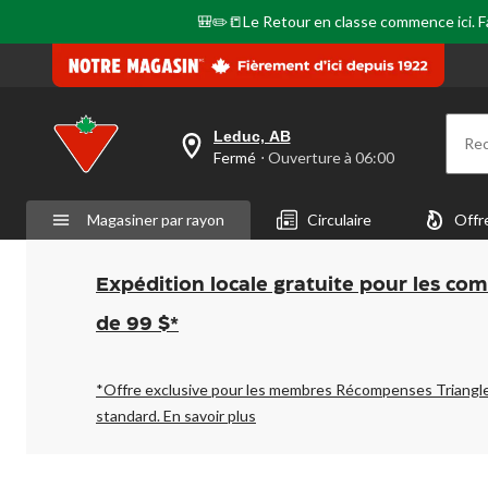
🎒✏️📒Le Retour en classe commence ici. Fai
Leduc, AB
Re
votre
Fermé
⋅ Ouverture à 06:00
magasin
préféré
est
Magasiner par rayon
Circulaire
Offr
Leduc,
AB,
courament
Fermé,
Expédition locale gratuite pour les co
Ouverture
à
de 99 $*
à
06:00
cliquer
pour
*Offre exclusive pour les membres Récompenses Triangl
changer
standard.
En savoir plus