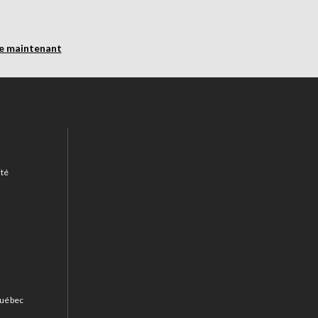
re maintenant
ité
 Québec