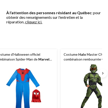
À l'attention des personnes résidant au Québec
: pour
obtenir des renseignements sur l'entretien et la
réparation,
cliquez ici.
stume d'Halloween officiel
Costume
Halo
Master Chief, 
mbinaison Spider-Man de
Marvel
combinaison rembourrée verte
ec masque, multicolore, enfant, plus
variées
options disponibles