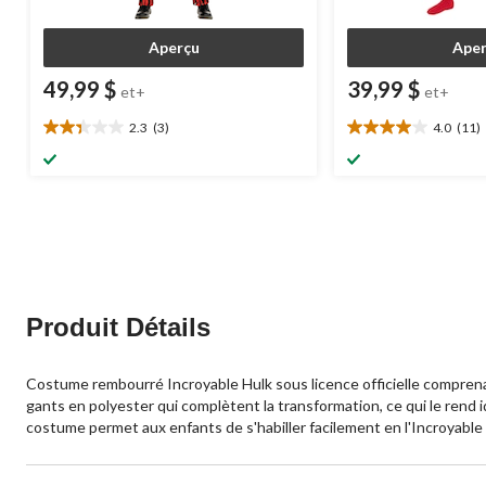
Aperçu
Aper
49,99 $
39,99 $
et+
et+
2.3
(3)
4.0
(11)
2.3
4.0
étoile(s)
étoile(s)
sur
sur
5.
5.
3
11
évaluations
évaluations
Produit Détails
Costume rembourré Incroyable Hulk sous licence officielle compren
gants en polyester qui complètent la transformation, ce qui le rend
costume permet aux enfants de s'habiller facilement en l'Incroyable 