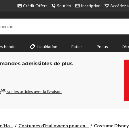
Accédez a
Crédit Offert
Soutien
Inscription
cherche
es hebdo
Liquidation
Patios
Pneus
L’ét
mmandes admissibles de plus
MD
e
sur les articles avec la livraison
Costume
d'Ha...
Costumes d'Halloween pour en...
Costume Disney M