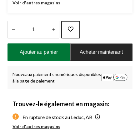
Voir d'autres magasins
Quantité
mise
Ajouter au panier
Acheter maintenant
à
jour
à
1
Nouveaux paiements numériques disponibles
à la page de paiement
Trouvez-le également en magasin:
En rupture de stock au Leduc, AB
Voir d'autres magasins