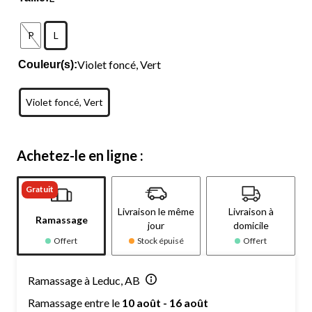
P
L
Violet foncé, Vert
Couleur(s):
Violet foncé, Vert
Achetez-le en ligne :
Gratuit
Livraison le même
Livraison à
Ramassage
jour
domicile
Offert
Stock épuisé
Offert
Ramassage à Leduc, AB
Ramassage entre le
10 août - 16 août