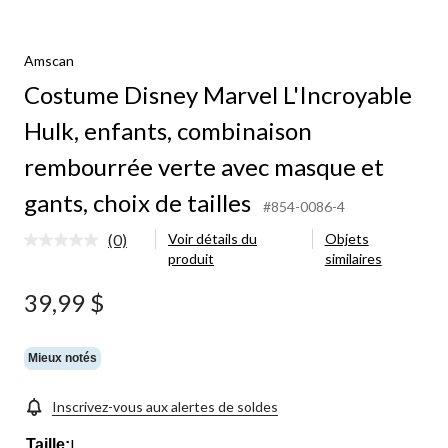
Amscan
Costume Disney Marvel L'Incroyable
Hulk, enfants, combinaison
rembourrée verte avec masque et
gants, choix de tailles
#854-0086-4
(0)
Voir détails du
Objets
Aucune
produit
similaires
cote
pour
ce
39,99 $
produit.
Lien
vers
la
Mieux notés
même
page.
Inscrivez-vous aux alertes de soldes
L
Taille: