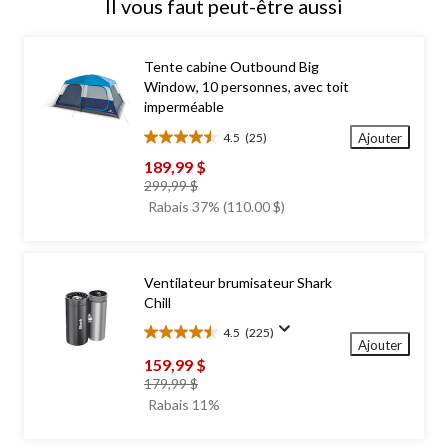
Il vous faut peut-être aussi
Tente cabine Outbound Big
Window, 10 personnes, avec toit
imperméable
Ajouter
4.5
(25)
4.5
étoile(s)
189,99 $
sur
prix
299,99 $
5.
était
Rabais 37% (110.00 $)
25
299,99 $
évaluations
Ventilateur brumisateur Shark
Chill
4.5
(225)
4.5
Ajouter
étoile(s)
159,99 $
sur
prix
179,99 $
5.
était
Rabais 11%
225
179,99 $
évaluations