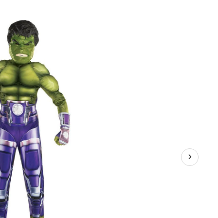
Disney
Marvel
L'Incroyable
Hulk,
enfants,
combinaison
rembourrée
verte
avec
masque
et
gants,
choix
de
tailles