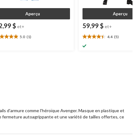
Aperçu
Aperçu
2,99 $
59,99 $
et+
et+
5.0
(1)
4.4
(5)
0
4.4
oile(s)
étoile(s)
r
sur
5.
5
aluation
évaluations
ails d'armure comme l'héroïque Avenger. Masque en plastique et
 fermeture autoagrippante et une variété de tailles offertes, ce