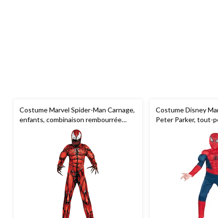
Costume Marvel Spider-Man Carnage,
Costume Disney Mar
enfants, combinaison rembourrée
Peter Parker, tout-p
rouge/noir avec masque et gants,
combinaison rembou
choix de tailles
avec masque, choix d