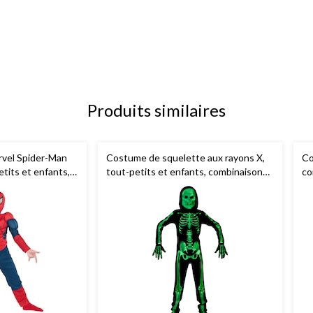
Produits similaires
vel Spider-Man
Costume de squelette aux rayons X,
Co
etits et enfants,
tout-petits et enfants, combinaison
co
rrée bleue/rouge
noir/vert luminescent avec masque et
av
e tailles
gants, choix de tailles
d'