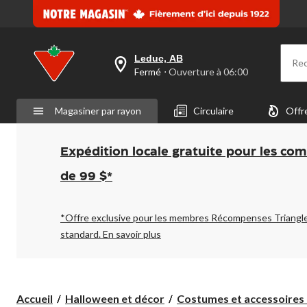
même
page.
Leduc, AB
Re
votre
Fermé
⋅ Ouverture à 06:00
magasin
préféré
est
Magasiner par rayon
Circulaire
Offr
Leduc,
AB,
courament
Fermé,
Expédition locale gratuite pour les co
Ouverture
à
de 99 $*
à
06:00
cliquer
pour
*Offre exclusive pour les membres Récompenses Triangl
changer
standard.
En savoir plus
Accueil
Halloween et décor
Costumes et accessoires 