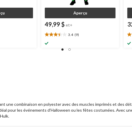
çu
Aperçu
49,99 $
3
et+
3.4
(9)
3.4
5.
étoile(s)
ét
sur
su
5.
5.
9
1
évaluations
év
ant une combinaison en polyester avec des muscles imprimés et des dét
 idéal pour les événements d'Halloween ou les fêtes costumées. Avec une
Hulk.