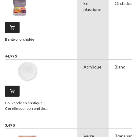
En
Orchidée
plastique
Bentgo
, orchidée
44,99 $
Acrylique
Blanc
Couvercle en plastique
Corelle
pour bol rond de
28 oz, blanc
3,49 $
Verre
Transparen