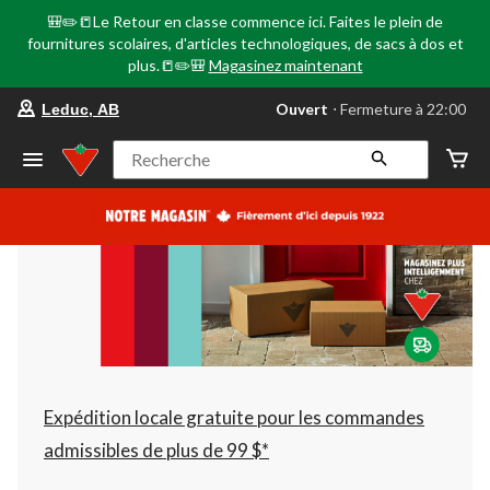
🎒✏️📒Le Retour en classe commence ici. Faites le plein de
fournitures scolaires, d'articles technologiques, de sacs à dos et
plus.📒✏️🎒
Magasinez maintenant
votre
Ouvert
⋅ Fermeture à 22:00
Leduc, AB
magasin
préféré
est
Recherche
Leduc,
AB,
courament
Ouvert,
Fermeture
à
à
22:00
cliquer
pour
changer
Expédition locale gratuite pour les commandes
admissibles de plus de 99 $*