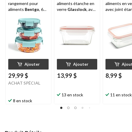
rangement pour
aliments étanche en
aliments en ve
aliments
Bentgo
, 6
verre
Glasslock
, avec
avec joint éta
pièces
couvercle, carré, 900
Glasslock
,
mL
rectangulaire,
Ajouter
Ajouter
Ajou
29,99 $
13,99 $
8,99 $
ACHAT SPÉCIAL
13 en stock
11 en stock
8 en stock