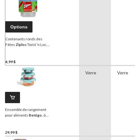
Options
Contenants ronds des
Fêtes
Ziploc
Twist 'n Loc,
petit, paq. 3
4,99 $
Verre
Verre
Ensemble de rangement
pour aliments
Bentgo
, 6
pièces
29,99 $