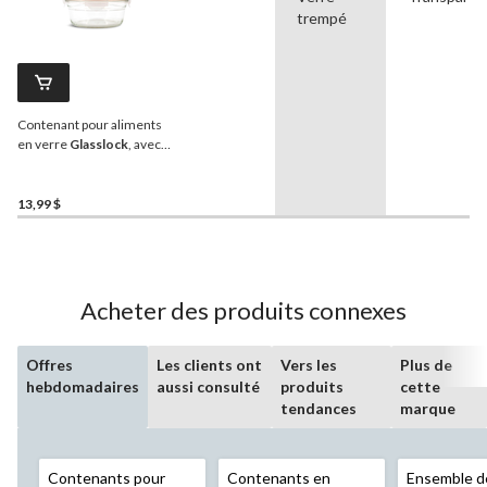
trempé
Contenant pour aliments
en verre
Glasslock
, avec
couvercle étanche, rond,
850 mL
13,99 $
Acheter des produits connexes
Offres
Les clients ont
Vers les
Plus de
hebdomadaires
aussi consulté
produits
cette
tendances
marque
Contenants pour
Contenants en
Ensemble d