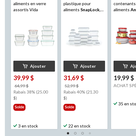
aliments en verre
plastique pour
contenants
assortis Vida
aliments
SnapLock
,
aliments
An
avec joint étanche,
Hocking
, v
paq. 20
cannelé, pa
Ajouter
Ajouter
Aj
39,99 $
31,69 $
19,99 $
prix
prix
ACHAT SP
64,99 $
52,99 $
était
était
Rabais 38% (25.00
Rabais 40% (21.30
64,99 $
52,99 $
$)
$)
35 en st
Solde
Solde
3 en stock
22 en stock