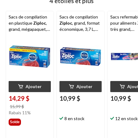
4 étoiles et plus
Sacs de congélation
Sacs de congélation
Sacs refermab
en plastique
Ziploc
,
Ziploc
, grand, format
pour aliments
grand, mégapaquet,
économique, 3,7 L,
très grand,
760 mL, paq. 60
paq. 28
réutilisable, p
Ajouter
Ajouter
Ajou
14,29 $
10,99 $
10,99 $
prix
15,99 $
était
Rabais 11%
15,99 $
8 en stock
12 en stock
Solde