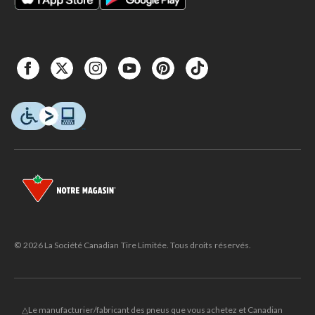
© 2026 La Société Canadian Tire Limitée. Tous droits réservés.
△Le manufacturier/fabricant des pneus que vous achetez et Canadian