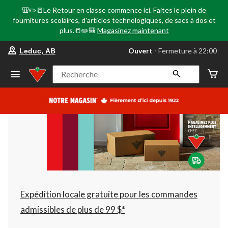
🎒✏️📒Le Retour en classe commence ici. Faites le plein de
fournitures scolaires, d'articles technologiques, de sacs à dos et
plus.📒✏️🎒
Magasinez maintenant
votre
Ouvert
⋅ Fermeture à 22:00
Leduc, AB
magasin
préféré
est
Recherche
Leduc,
AB,
courament
Ouvert,
Fermeture
à
à
22:00
cliquer
pour
changer
Expédition locale gratuite pour les commandes
admissibles de plus de 99 $*