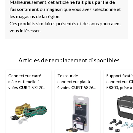
Malheureusement, cet article
ne fait plus partie de
l
’assortiment
du magasin que vous avez sélectionné et
les magasins de la région.
Ces produits similaires présentés ci-dessous pourraient
vous intéresser.
Articles de remplacement disponibles
Connecteur carré
Testeur de
Support fixati
mâle et femelle 4
connecteur plat à
connecteur
C
voies
CURT
57220
4 voies
CURT
58261
58303, prise à
avec fils 20 po
(emballé)
plates