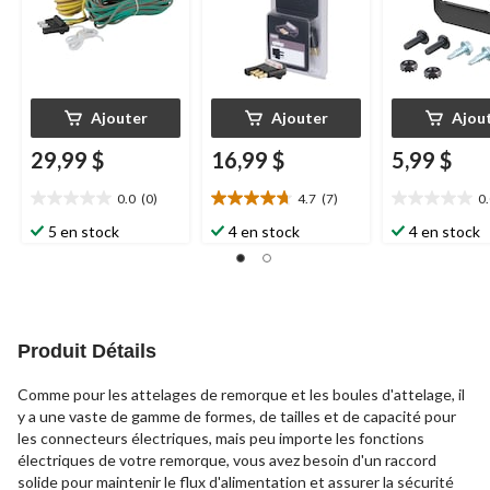
Ajouter
Ajouter
Ajou
29,99 $
16,99 $
5,99 $
0.0
(0)
4.7
(7)
0
0.0
4.7
0.0
étoile(s)
étoile(s)
étoile(s)
5 en stock
4 en stock
4 en stock
sur
sur
sur
5.
5.
5.
7
évaluations
Produit Détails
Comme pour les attelages de remorque et les boules d'attelage, il
y a une vaste de gamme de formes, de tailles et de capacité pour
les connecteurs électriques, mais peu importe les fonctions
électriques de votre remorque, vous avez besoin d'un raccord
solide pour maintenir le flux d'alimentation et assurer la sécurité