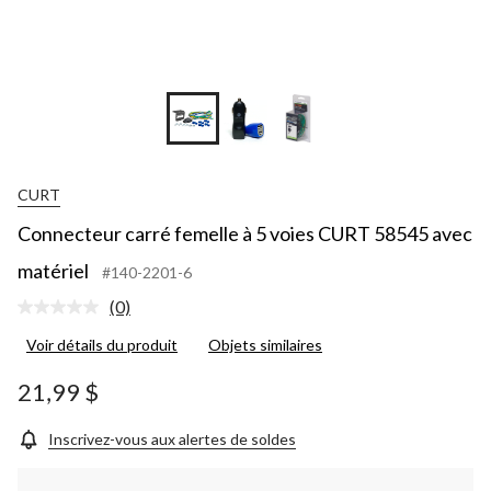
CURT
Connecteur carré femelle à 5 voies CURT 58545 avec
matériel
#140-2201-6
(0)
Aucune
cote
Voir détails du produit
Objets similaires
pour
ce
produit.
21,99 $
Lien
vers
la
Inscrivez-vous aux alertes de soldes
même
page.