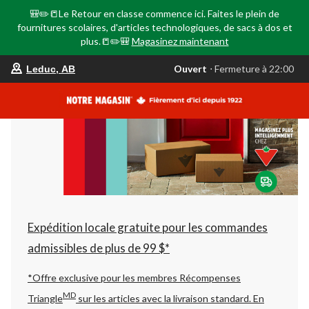
🎒✏️📒Le Retour en classe commence ici. Faites le plein de
fournitures scolaires, d'articles technologiques, de sacs à dos et
plus.📒✏️🎒
Magasinez maintenant
votre
Ouvert
⋅ Fermeture à 22:00
Leduc, AB
magasin
préféré
est
Leduc,
AB,
courament
Ouvert,
Fermeture
à
à
22:00
cliquer
pour
changer
Expédition locale gratuite pour les commandes
admissibles de plus de 99 $*
*Offre exclusive pour les membres Récompenses
MD
Triangle
sur les articles avec la livraison standard.
En