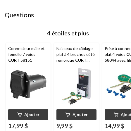
Questions
4 étoiles et plus
Connecteur mâle et
Faisceau de câblage
Prise à conne
femelle 7 voies
plat à 4 broches côté
plat 4 voies
C
CURT
58151
remorque
CURT
58044 avec fil
58031 avec fils de 12
(côté véhicule
po
Ajouter
Ajouter
Ajou
17,99 $
9,99 $
14,99 $