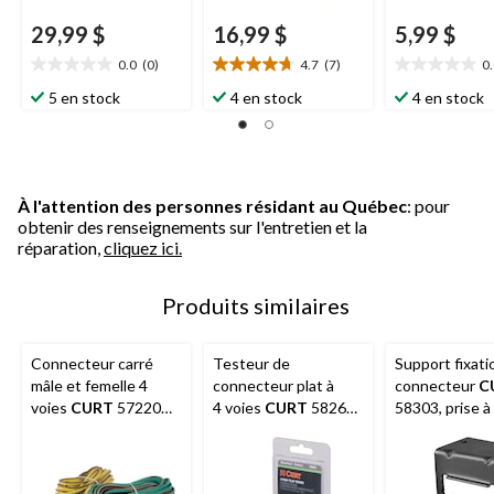
29,99 $
16,99 $
5,99 $
0.0
(0)
4.7
(7)
0
0.0
4.7
0.0
étoile(s)
étoile(s)
étoile(s)
5 en stock
4 en stock
4 en stock
sur
sur
sur
5.
5.
5.
7
évaluations
À l'attention des personnes résidant au Québec
: pour
obtenir des renseignements sur l'entretien et la
réparation,
cliquez ici.
Produits similaires
Connecteur carré
Testeur de
Support fixati
mâle et femelle 4
connecteur plat à
connecteur
C
voies
CURT
57220
4 voies
CURT
58261
58303, prise à
avec fils 20 po
(emballé)
plates