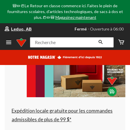
🎒✏️📒Le Retour en classe commence ici. Faites le plein de
fournitures scolaires, d'articles technologiques, de sacs à dos et
plus.📒✏️🎒
Magasinez maintenant
votre
Fermé
⋅ Ouverture à 06:00
Leduc, AB
magasin
préféré
est
Recherche
Leduc,
AB,
courament
Fermé,
Ouverture
à
à
06:00
cliquer
pour
changer
Expédition locale gratuite pour les commandes
admissibles de plus de 99 $*