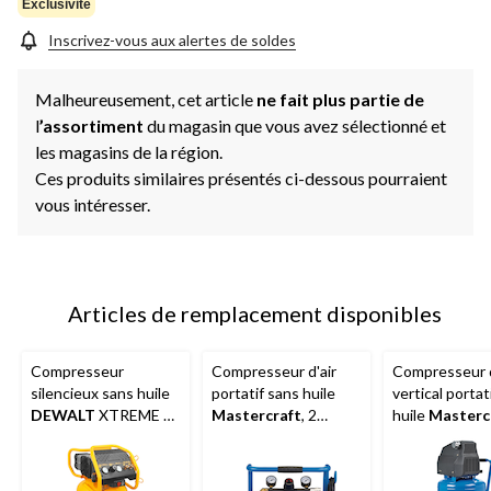
Exclusivité
Inscrivez-vous aux alertes de soldes
Malheureusement, cet article
ne fait plus partie de
l
’assortiment
du magasin que vous avez sélectionné et
les magasins de la région.
Ces produits similaires présentés ci-dessous pourraient
vous intéresser.
Articles de remplacement disponibles
Compresseur
Compresseur d'air
Compresseur d
silencieux sans huile
portatif sans huile
vertical portat
DEWALT
XTREME à
Mastercraft
, 2
huile
Masterc
2 phases, 20 gallons,
gallons
gallons, 135 lb
200 b/po2
1,5 HP