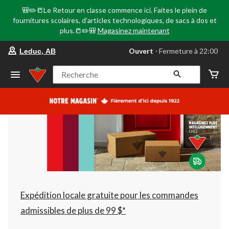
🎒✏️📒Le Retour en classe commence ici. Faites le plein de
fournitures scolaires, d'articles technologiques, de sacs à dos et
plus.📒✏️🎒
Magasinez maintenant
votre
Ouvert
⋅ Fermeture à 22:00
Leduc, AB
magasin
préféré
est
Recherche
Leduc,
AB,
courament
Ouvert,
Fermeture
à
à
22:00
cliquer
pour
changer
Expédition locale gratuite pour les commandes
admissibles de plus de 99 $*