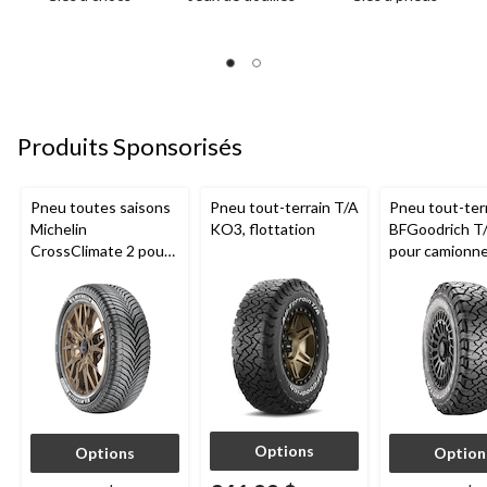
Produits Sponsorisés
Pneu toutes saisons
Pneu tout-terrain T/A
Pneu tout-ter
Michelin
KO3, flottation
BFGoodrich T
CrossClimate 2 pour
pour camionne
véhicules de tourisme
VUS
et multisegments
Options
Options
Option