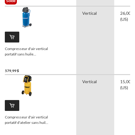
Solde
399,99 $
Vertical
26,00 g
(US)
Compresseur d'air vertical
portatif sans huile
Mastercraft
, 26 gallons,
135 lb/po2, 1,5 HP
579,99 $
Vertical
15,00 g
(US)
Compresseur d'air vertical
portatif d'atelier sans huile
DEWALT
D55168, 15
gallons, 200 lb/po2