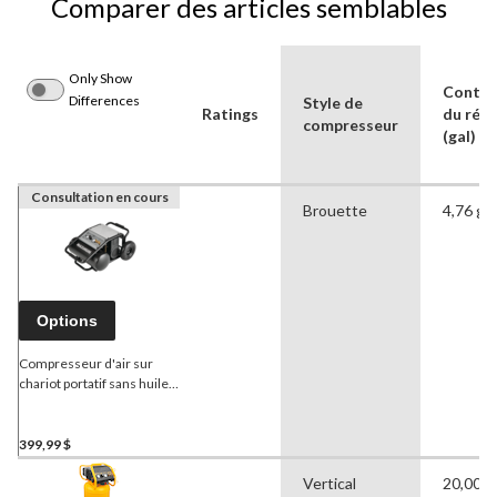
Comparer des articles semblables
Only Show
Conten
Differences
Style de
Ratings
du rése
compresseur
(gal)
Consultation en cours
Brouette
4,76 gal
Options
Compresseur d'air sur
chariot portatif sans huile
MAXIMUM
, 5 gallons, 200
lb/po2
399,99 $
Vertical
20,00 g