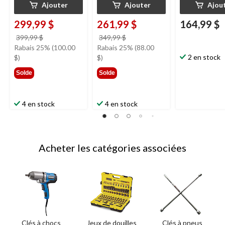
Ajouter
Ajouter
Ajou
299,99 $
261,99 $
164,99 $
prix
prix
399,99 $
349,99 $
était
était
Rabais 25% (100.00
Rabais 25% (88.00
399,99 $
349,99 $
2 en stock
$)
$)
Solde
Solde
4 en stock
4 en stock
Acheter les catégories associées
Clés à chocs
Jeux de douilles
Clés à pneus