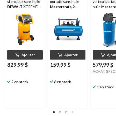
silencieux sans huile
portatif sans huile
vertical portat
DEWALT
XTREME à
Mastercraft
, 2
huile
Masterc
2 phases, 20 gallons,
gallons
gallons, 135 lb
200 b/po2
1,5 HP
Ajouter
Ajouter
Ajou
829,99 $
159,99 $
579,99 $
ACHAT SPÉC
2 en stock
6 en stock
1 en stock