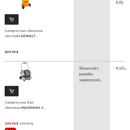
(US)
Compresseur silencieux
sans huile
DEWALT
XTREME à 2 phases, 20
gallons, 200 b/po2
829,99 $
Réservoirs
4,50 gal
jumelés
superposés
Compresseur d'air
silencieux
MAXIMUM
, 4,5
gallons
Prix
299,99 $
399,99 $
Était