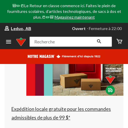
🎒✏️📒Le Retour en classe commence ici. Faites le plein de
fournitures scolaires, d'articles technologiques, de sacs à dos et
plus.📒✏️🎒
Magasinez maintenant
votre
Ouvert
⋅ Fermeture à 22:00
Leduc, AB
magasin
préféré
est
Recherche
Leduc,
AB,
courament
Ouvert,
Fermeture
à
à
22:00
cliquer
pour
changer
Expédition locale gratuite pour les commandes
admissibles de plus de 99 $*