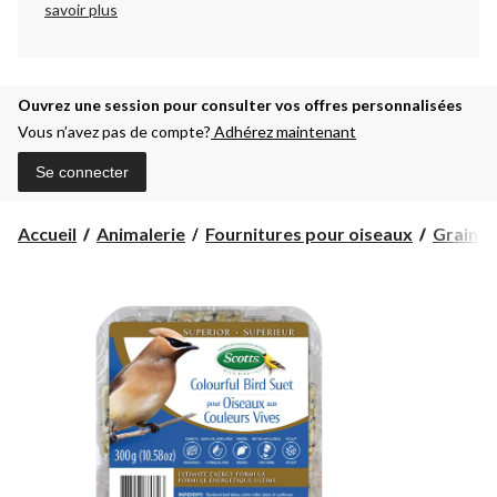
savoir plus
Ouvrez une session pour consulter vos offres personnalisées
Vous n’avez pas de compte?
Adhérez maintenant
Se connecter
Accueil
Animalerie
Fournitures pour oiseaux
Graines