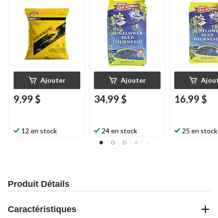
pinsons, 1,8 kg
Ajouter
Ajouter
Ajou
9,99 $
34,99 $
16,99 $
12 en stock
24 en stock
25 en stock
Produit Détails
Caractéristiques