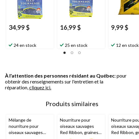
34,99 $
16,99 $
9,99 $
24 en stock
25 en stock
12 en stock
À l'attention des personnes résidant au Québec
: pour
obtenir des renseignements sur l'entretien et la
réparation,
cliquez ici.
Produits similaires
Mélange de
Nourriture pour
Nourriture po
nourriture pour
oiseaux sauvages
oiseaux sauva
oiseaux sauvages
Red Ribbon, graines
Red Ribbon, g
Armstrong
, pour
de tournesol, 9 kg
de tournesol, 