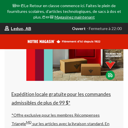
🎒✏️📒Le Retour en classe commence ici. Faites le plein de
fournitures scolaires, d'articles technologiques, de sacs à dos et
plus.📒✏️🎒
Magasinez maintenant
votre
Ouvert
⋅ Fermeture à 22:00
Leduc, AB
magasin
préféré
est
Leduc,
AB,
courament
Ouvert,
Fermeture
à
à
22:00
cliquer
pour
changer
Expédition locale gratuite pour les commandes
admissibles de plus de 99 $*
*Offre exclusive pour les membres Récompenses
MD
Triangle
sur les articles avec la livraison standard.
En