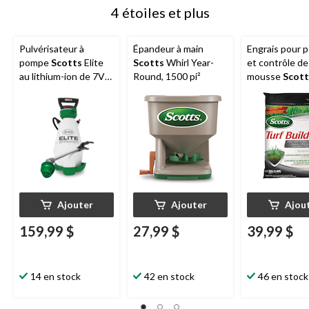
4 étoiles et plus
Pulvérisateur à
Épandeur à main
Engrais pour 
pompe
Scotts
Elite
Scotts
Whirl Year-
et contrôle de 
au lithium-ion de 7V
Round, 1500 pi²
mousse
Scott
V, 9,09 L
Builder, 23-0-3
kg, 325 m2
Ajouter
Ajouter
Ajou
159,99 $
27,99 $
39,99 $
14 en stock
42 en stock
46 en stock