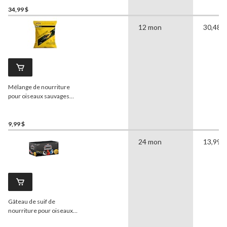
34,99 $
12 mon
30,48 
Mélange de nourriture
pour oiseaux sauvages
Armstrong
, pour pinsons,
1,8 kg
9,99 $
24 mon
13,99 
Gâteau de suif de
nourriture pour oiseaux
sauvages
Armstrong
,