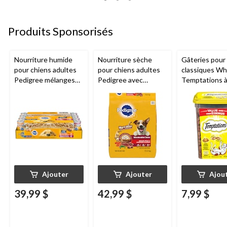
Produits Sponsorisés
Nourriture humide
Nourriture sèche
Gâteries pour
pour chiens adultes
pour chiens adultes
classiques Wh
Pedigree mélanges
Pedigree avec
Temptations à
hachés, poulet et filet
bouchées Marrobites
de poulet déli
mignon, choix varié,
saveur de bifteck
format écono
100 g, paq. 24
grillé et de légumes,
454 g
13.6 kg
Ajouter
Ajouter
Ajou
39,99 $
42,99 $
7,99 $