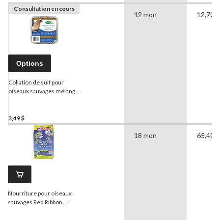
Consultation en cours
12 mon
12,70 
Options
Collation de suif pour
oiseaux sauvages mélange
hautement énergétique
pour pics
Scotts
, 300 g
3,49 $
18 mon
65,40 
Nourriture pour oiseaux
sauvages Red Ribbon,
graines de tournesol, 9 kg