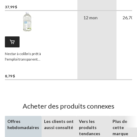
mélange Festival royal,
10,6 oz, paq. 12
37,99 $
12 mon
26,70 
Nectar à colibris prêt à
l'emploi transparent
naturel
More Birds
Bird
Health+, 64 oz
8,79 $
Acheter des produits connexes
Offres
Les clients ont
Vers les
Plus de
hebdomadaires
aussi consulté
produits
cette
tendances
marque